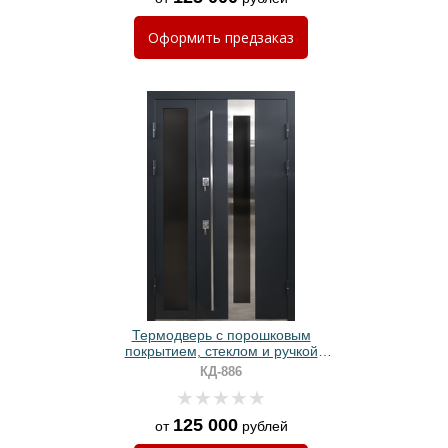
Оформить
предзаказ
Термодверь с порошковым
покрытием, стеклом и ручкой
рейлинг
КД-886
125 000
от
рублей