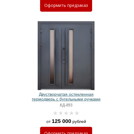
Оформить
предзаказ
Двустворчатая остекленная
термодверь с бугельными ручками
КД-893
125 000
от
рублей
Оформить
предзаказ