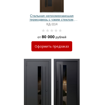
Стальная непромерзающая
термодверь с узким стеклом,
длинной ручкой и коричневой
КД-1114
полимерной окраской
80 000
от
рублей
Оформить
предзаказ