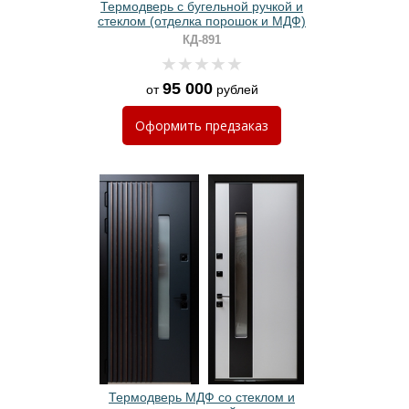
Термодверь с бугельной ручкой и
стеклом (отделка порошок и МДФ)
КД-891
95 000
от
рублей
Оформить
предзаказ
Термодверь МДФ со стеклом и