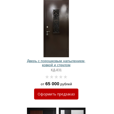
Дверь с порошковым напылением,
ковкой и стеклом
КД-831
65 000
от
рублей
Оформить
предзаказ