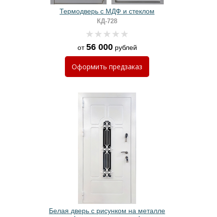
Термодверь с МДФ и стеклом
КД-728
56 000
от
рублей
Оформить
предзаказ
Белая дверь с рисунком на металле