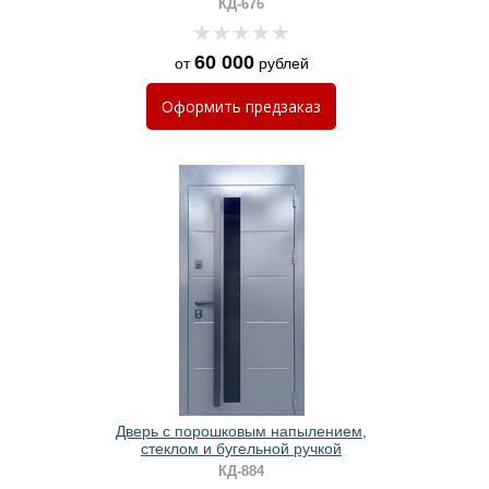
КД-676
60 000
от
рублей
Оформить
предзаказ
Дверь с порошковым напылением,
стеклом и бугельной ручкой
КД-884