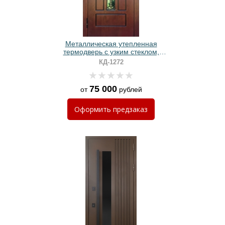
Металлическая утепленная
термодверь с узким стеклом,
накладной ковкой и панелями МДФ
КД-1272
75 000
от
рублей
Оформить
предзаказ