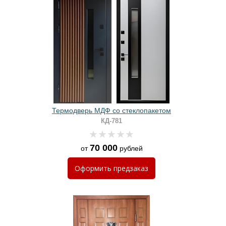
Термодверь МДФ со стеклопакетом
КД-781
70 000
от
рублей
Оформить
предзаказ