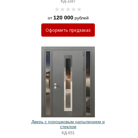
КД-1187
импульса)
120 000
от
рублей
Оформить
предзаказ
Дверь с порошковым напылением и
стеклом
КД-651