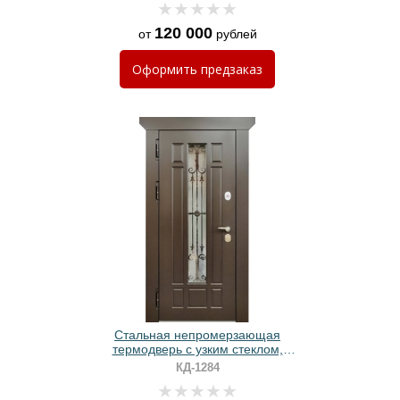
120 000
от
рублей
Оформить
предзаказ
Стальная непромерзающая
термодверь с узким стеклом,
решеткой, карнизом и МДФ
КД-1284
панелями