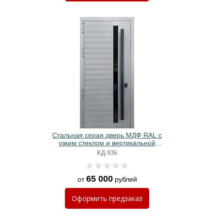
Стальная серая дверь МДФ RAL с
узким стеклом и вертикальной
ручкой
КД-936
65 000
от
рублей
Оформить
предзаказ