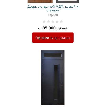
Дверь с отделкой МДФ, ковкой и
стеклом
КД-678
85 000
от
рублей
Оформить
предзаказ