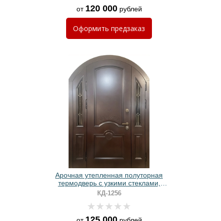
120 000
от
рублей
Оформить
предзаказ
Арочная утепленная полуторная
термодверь с узкими стеклами,
ковкой и панелями МДФ шпон
КД-1256
125 000
от
рублей