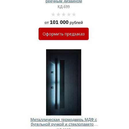
реечным дизайном
КД-699
101 000
от
рублей
Оформить
предзаказ
Металлическая термодверь МДФ с
бугельной ручкой и стеклопакетом
(открытие от электронного