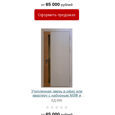
65 000
от
рублей
Оформить
предзаказ
Утепленная дверь в офис или
квартиру с наборным МДФ и
стеклом
КД-890
65 000
от
рублей