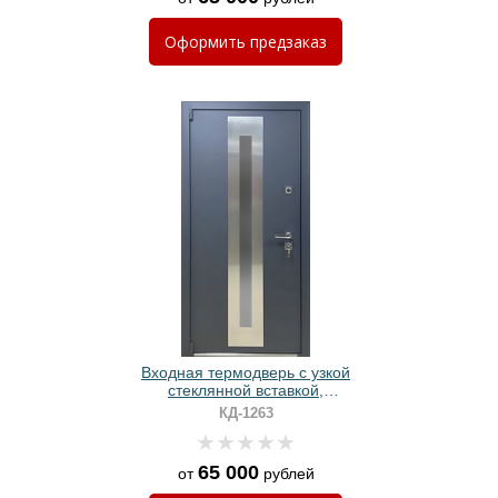
Оформить
предзаказ
Входная термодверь с узкой
стеклянной вставкой,
хромированным декором и
КД-1263
полимерной покраской
65 000
от
рублей