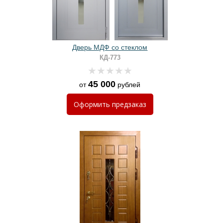
Дверь МДФ со стеклом
КД-773
45 000
от
рублей
Оформить
предзаказ