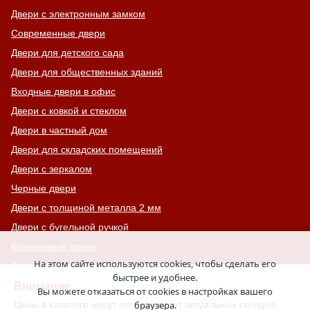
Двери с электронным замком
Современные двери
Двери для детского сада
Двери для общественных зданий
Входные двери в офис
Двери с ковкой и стеклом
Двери в частный дом
Двери для складских помещений
Двери с зеркалом
Черные двери
Двери с толщиной металла 2 мм
Двери с бугельной ручкой
Коричневые двери
На этом сайте используются cookies, чтобы сделать его
Для гостиниц, отелей, хостелов
быстрее и удобнее.
Взломостойкие двери
Внимание
Вы можете отказаться от cookies в настройках вашего
Левые двери
Цены в каталоге могут отличаться от актуальных сегодня
браузера.