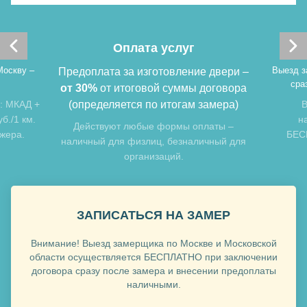
Оплата услуг
Москву –
Выезд з
Предоплата за изготовление двери –
сра
от 30%
от итоговой суммы договора
: МКАД +
(определяется по итогам замера)
В
б./1 км.
н
Действуют любые формы оплаты –
джера.
БЕСП
наличный для физлиц, безналичный для
организаций.
ЗАПИСАТЬСЯ НА ЗАМЕР
Внимание! Выезд замерщика по Москве и Московской
области осуществляется БЕСПЛАТНО при заключении
договора сразу после замера и внесении предоплаты
наличными.