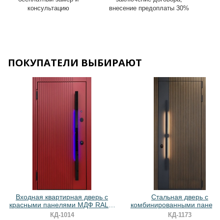
консультацию
внесение предоплаты 30%
ПОКУПАТЕЛИ ВЫБИРАЮТ
Входная квартирная дверь с
Стальная дверь с
красными панелями МДФ RAL и
комбинированными панел
бугельной ручкой с подсветкой
МДФ и ручкой-скобой с
КД-1014
КД-1173