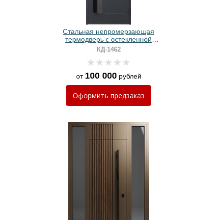
Стальная непромерзающая
термодверь с остекленной
фрамугой, бугельными ручками и
КД-1462
серыми панелями МДФ
100 000
от
рублей
Оформить
предзаказ