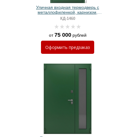
Уличная входная термодверь с
металлофиленкой, карнизом,
стеклом и решеткой, зеленой
КД-1460
полимерной покраской
75 000
от
рублей
Оформить
предзаказ