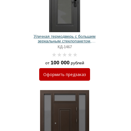
Уличная термодверь с большим
зеркальным стеклопакетом,
электронным замком и серым
КД-1467
порошковым окрашиванием
100 000
от
рублей
Оформить
предзаказ