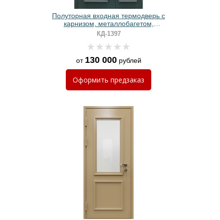
Полуторная входная термодверь с
карнизом, металлобагетом,
стеклом, длинной ручкой, кнокером
КД-1397
и зеленым порошковым
напылением
130 000
от
рублей
Оформить
предзаказ