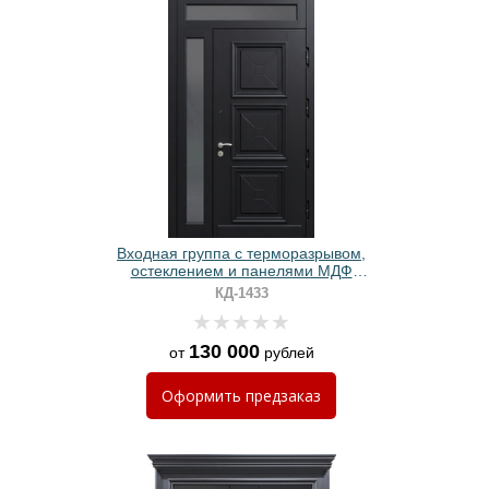
Входная группа с терморазрывом,
остеклением и панелями МДФ
черного цвета с багетом
КД-1433
130 000
от
рублей
Оформить
предзаказ