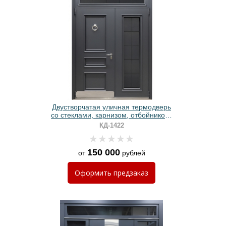
Двустворчатая уличная термодверь
со стеклами, карнизом, отбойником,
кнокером, металлобагетом и серым
КД-1422
полимерным покрытием
150 000
от
рублей
Оформить
предзаказ