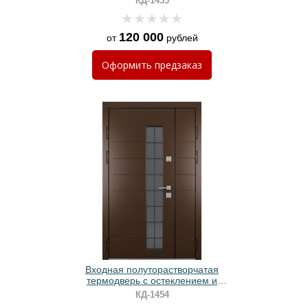
КД-1455
RAL + шпон
120 000
от
рублей
Оформить
предзаказ
Входная полуторастворчатая
термодверь с остеклением и
панелями МДФ коричневого цвета
КД-1454