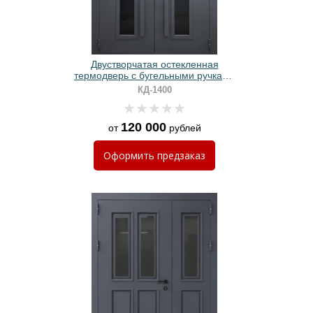
Двустворчатая остекленная
термодверь с бугельными ручками
и полимерным окрашиванием
КД-1400
графит
120 000
от
рублей
Оформить
предзаказ