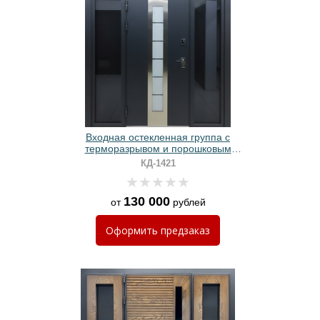
Входная остекленная группа с
терморазрывом и порошковым
черным окрашиванием
КД-1421
130 000
от
рублей
Оформить
предзаказ