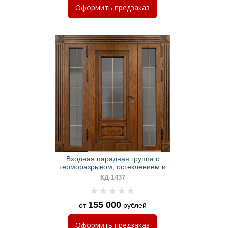
Оформить
предзаказ
Входная парадная группа с
терморазрывом, остеклением и
панелями МДФ
КД-1437
155 000
от
рублей
Оформить
предзаказ