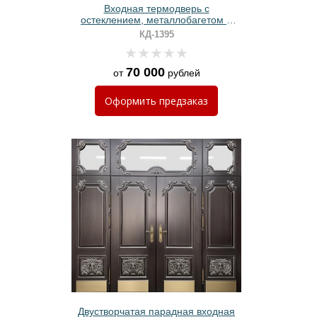
Входная термодверь с
остеклением, металлобагетом и
полимерной покраской по RAL
КД-1395
70 000
от
рублей
Оформить
предзаказ
Двустворчатая парадная входная