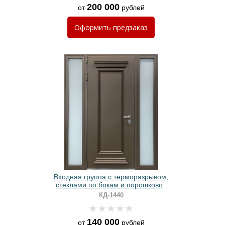
200 000
от
рублей
Оформить
предзаказ
Входная группа с терморазрывом,
стеклами по бокам и порошковой
покраской с металлобагетом
КД-1440
140 000
от
рублей