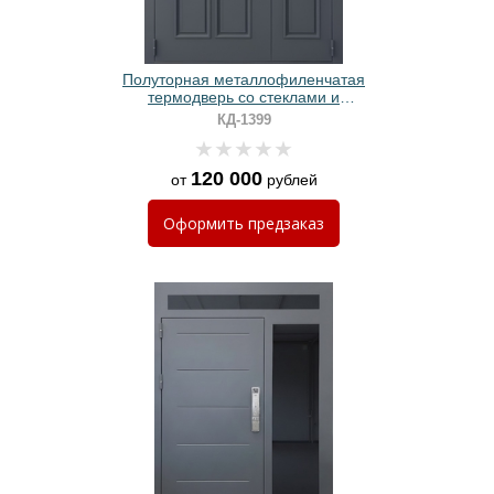
Полуторная металлофиленчатая
термодверь со стеклами и
порошковой покраской цвета
КД-1399
графит
120 000
от
рублей
Оформить
предзаказ