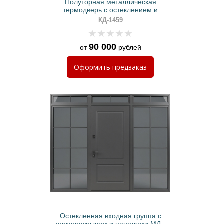
Полуторная металлическая
термодверь с остеклением и
зеленым порошковым покрытием
КД-1459
90 000
от
рублей
Оформить
предзаказ
Остекленная входная группа с