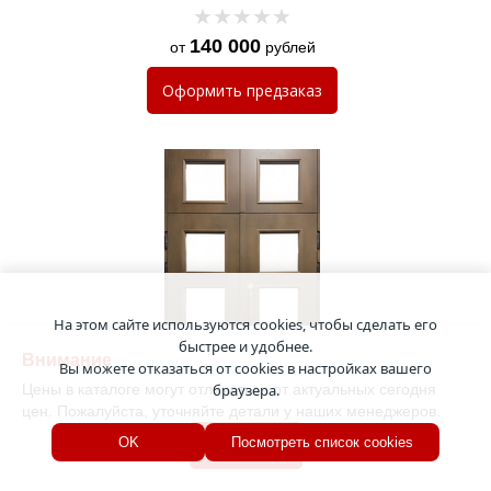
140 000
от
рублей
Оформить
предзаказ
На этом сайте используются cookies, чтобы сделать его
быстрее и удобнее.
Внимание
Вы можете отказаться от cookies в настройках вашего
Цены в каталоге могут отличаться от актуальных сегодня
браузера.
цен. Пожалуйста, уточняйте детали у наших менеджеров.
Двустворчатая остекленная
термодверь с фрамугой,
Хорошо
OK
Посмотреть список cookies
отбойниками и отделкой МДФ
КД-1387