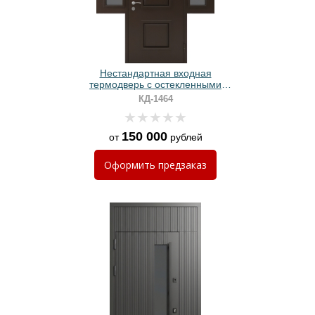
Нестандартная входная
термодверь с остекленными
вставками, металлофиленкой и
КД-1464
МДФ
150 000
от
рублей
Оформить
предзаказ