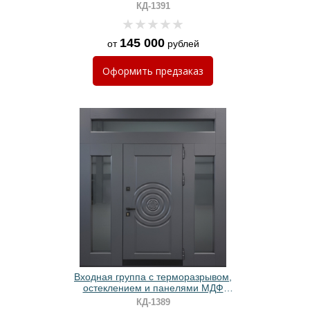
панелями МДФ антрацит
КД-1391
145 000
от
рублей
Оформить
предзаказ
Входная группа с терморазрывом,
остеклением и панелями МДФ
антрацит
КД-1389