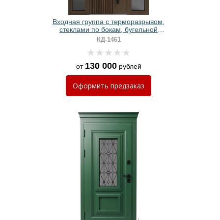
Входная группа с терморазрывом,
стеклами по бокам, бугельной
ручкой, металлорейками и
КД-1461
коричневой покраской
130 000
от
рублей
Оформить
предзаказ