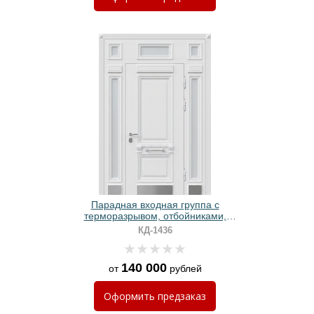
Парадная входная группа с
терморазрывом, отбойниками,
стеклами и белыми панелями МДФ
КД-1436
RAL с багетом
140 000
от
рублей
Оформить
предзаказ