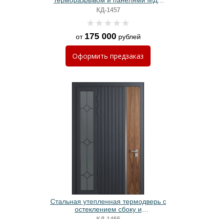
терморазрывом и панелями МДФ
графит
КД-1457
175 000
от
рублей
Оформить
предзаказ
Стальная утепленная термодверь с
остеклением сбоку и
комбинированными панелями МДФ