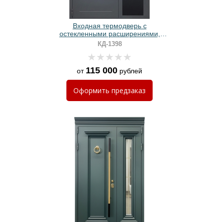
Входная термодверь с
остекленными расширениями,
выдавленным рисунком,
КД-1398
электронным замком и серым
порошковым покрытием
115 000
от
рублей
Оформить
предзаказ