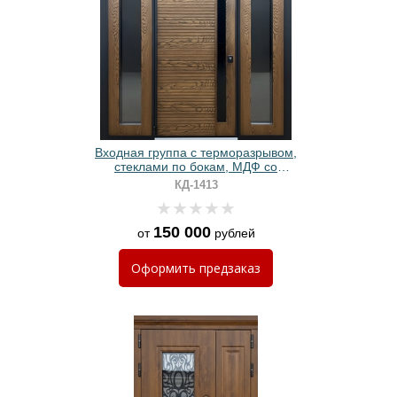
Входная группа с терморазрывом,
стеклами по бокам, МДФ со
шпоном, бугельной ручкой
КД-1413
150 000
от
рублей
Оформить
предзаказ