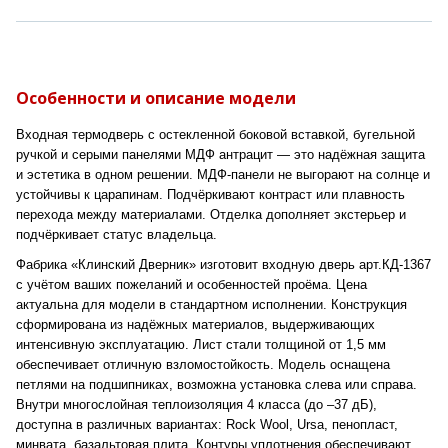
Особенности и описание модели
Входная термодверь с остекленной боковой вставкой, бугельной
ручкой и серыми панелями МДФ антрацит — это надёжная защита
и эстетика в одном решении. МДФ-панели не выгорают на солнце и
устойчивы к царапинам. Подчёркивают контраст или плавность
перехода между материалами. Отделка дополняет экстерьер и
подчёркивает статус владельца.
Фабрика «Клинский Дверник» изготовит входную дверь арт.КД-1367
с учётом ваших пожеланий и особенностей проёма. Цена
актуальна для модели в стандартном исполнении. Конструкция
сформирована из надёжных материалов, выдерживающих
интенсивную эксплуатацию. Лист стали толщиной от 1,5 мм
обеспечивает отличную взломостойкость. Модель оснащена
петлями на подшипниках, возможна установка слева или справа.
Внутри многослойная теплоизоляция 4 класса (до –37 дБ),
доступна в различных вариантах: Rock Wool, Ursa, пенопласт,
минвата, базальтовая плита. Контуры уплотнения обеспечивают