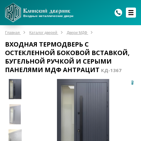
WhatsApp
WhatsApp
Telegram
Max
Max
Входные металлические двери
Мы онлайн!
Мы онлайн!
Мы онлайн!
Мы онлайн!
Мы онлайн!
Главная
Каталог дверей
Двери МДФ
ВХОДНАЯ ТЕРМОДВЕРЬ С
ОСТЕКЛЕННОЙ БОКОВОЙ ВСТАВКОЙ,
БУГЕЛЬНОЙ РУЧКОЙ И СЕРЫМИ
ПАНЕЛЯМИ МДФ АНТРАЦИТ
КД-1367