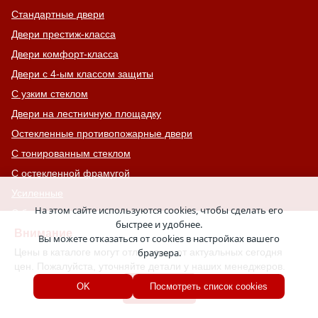
Стандартные двери
Двери престиж-класса
Двери комфорт-класса
Двери с 4-ым классом защиты
С узким стеклом
Двери на лестничную площадку
Остекленные противопожарные двери
С тонированным стеклом
С остекленной фрамугой
Усиленные
На этом сайте используются cookies, чтобы сделать его
С большим стеклом
быстрее и удобнее.
Внимание
С широкими наличниками
Вы можете отказаться от cookies в настройках вашего
Цены в каталоге могут отличаться от актуальных сегодня
браузера.
Серые двери
цен. Пожалуйста, уточняйте детали у наших менеджеров.
С увеличенной и толстой коробкой
Хорошо
OK
Посмотреть список cookies
Двери с выдавленным рисунком
Двери с витражным остеклением