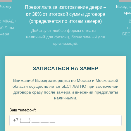
Москву –
Выезд з
Предоплата за изготовление двери –
сра
от 30%
от итоговой суммы договора
: МКАД +
(определяется по итогам замера)
В
б./1 км.
н
Хочу такую
Действуют любые формы оплаты –
джера.
БЕСП
наличный для физлиц, безналичный для
организаций.
ЗАПИСАТЬСЯ НА ЗАМЕР
Внимание! Выезд замерщика по Москве и Московской
Хочу такую
области осуществляется БЕСПЛАТНО при заключении
договора сразу после замера и внесении предоплаты
наличными.
Ваш телефон*:
Хочу такую