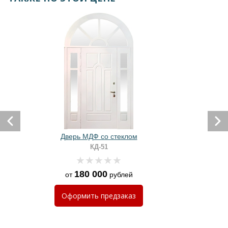
Дверь МДФ со стеклом
КД-51
180 000
от
рублей
Оформить
предзаказ