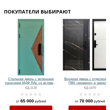
Хочу такую
ПОКУПАТЕЛИ ВЫБИРАЮТ
Хочу такую
Хочу такую
Стальная дверь с зелеными
Входная дверь с отделкой
панелями МДФ RAL со вставкой
ПВХ «мрамор» и замком 
ПВХ и биометрическим замком
биометрией
КД-1130
КД-1070
65 000
70 000
от
рублей
от
рублей
Хочу такую