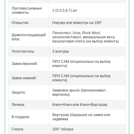
Противосъемные
2 (3,4,5,6,7) шт
элементы:
Открытие:
Наружу или вовнутрь на 180°
Пенопласт, Ursa, Rock Wool,
Шумопоглощающий
пенополистирол, минеральная вата,
блок:
базальтовая плита (на выбор клиента)
Уплотнитель:
3 контура
ПРО САМ (опционально на выбор
Замок верхний:
клиента)
ПРО САМ (опционально на выбор
Замок нижний:
клиента)
Замковое крыло (бронеконверт,
Защита:
марганец)
Личина:
Ключ+Ключ или Ключ+Вертушка
Вертушка (барашек) на замок или
В подарок:
задвижка
Глазок:
200° обзора