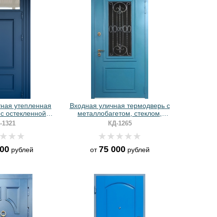
ная утепленная
Входная уличная термодверь с
с остекленной
металлобагетом, стеклом,
иним порошковым
решеткой и синим полимерным
-1321
КД-1265
 (RAL 5005)
окрашиванием
000
75 000
рублей
от
рублей