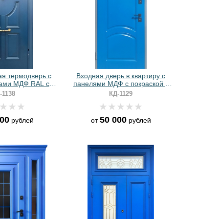
я термодверь с
Входная дверь в квартиру с
ами МДФ RAL с
панелями МДФ с покраской в
и кнокером
синий цвет
-1138
КД-1129
000
50 000
рублей
от
рублей