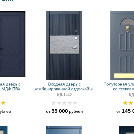
ая дверь с
Входная дверь с
Полуторная ул
и МДФ ПВХ +
комбинированной отделкой из
со стеклам
синих панелей МДФ + вставка
отбойником, с
КД-1442
КД
ПВХ
и панелями МД
55 000
145 
ублей
от
рублей
от