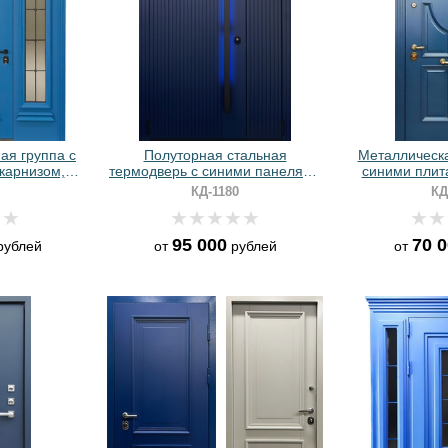
ая группа с
Полуторная стальная
Металлическа
карнизом,
термодверь с синими панелями
синими плит
 и синим
МДФ RAL и ручкой с LED-
багетом 
КД-1180
КД
пылением
подсветкой
95 000
70 
ублей
от
рублей
от