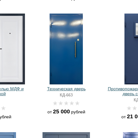
нелью МДФ и
Техническая дверь
Противопожар
кой
дверь с
КД-663
КД
25 000
от
рублей
21 
ублей
от