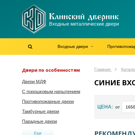
WhatsApp
WhatsApp
Telegram
Max
Max
Входные металлические двери
Мы онлайн!
Мы онлайн!
Мы онлайн!
Мы онлайн!
Мы онлайн!
Входные двери
Противопожа
Найти на сайте
Найти по артикулу
/
Двери по особенностям
Главная
Катало
СИНИЕ ВХ
Двери МДФ
С порошковым напылением
Противопожарные двери
ЦЕНА:
от
Тамбурные двери
Парадные двери
РЕКОМЕНДУ
Еще