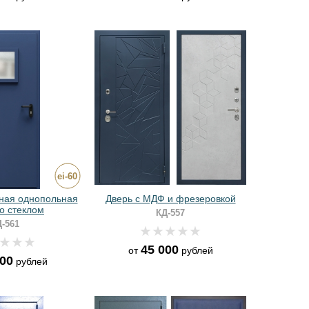
ная однопольная
Дверь с МДФ и фрезеровкой
о стеклом
КД-557
-561
45 000
от
рублей
000
рублей