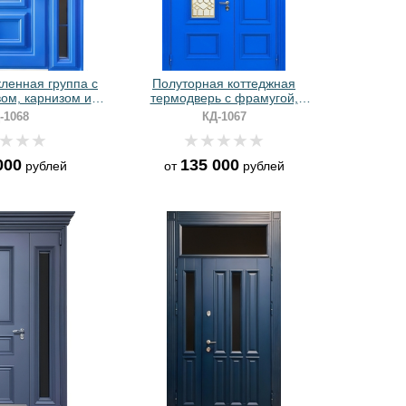
ленная группа с
Полуторная коттеджная
ом, карнизом и
термодверь с фрамугой,
 RAL под багет
остеклением и металлобагетом
-1068
КД-1067
(синий порошковый окрас)
000
135 000
рублей
от
рублей