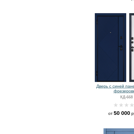
Дверь с синей па
фрезеров
КД-668
50 000
от
р