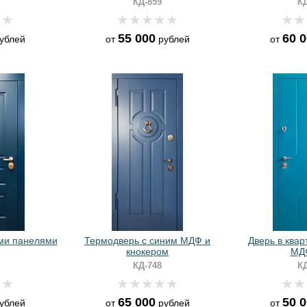
КД-859
КД
55 000
60 
ублей
от
рублей
от
ми панелями
Термодверь с синим МДФ и
Дверь в квар
кнокером
МД
КД-748
КД
65 000
50 
ублей
от
рублей
от