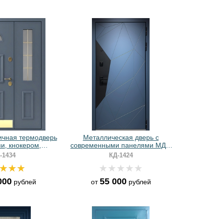
ичная термодверь
Металлическая дверь с
и, кнокером,
современными панелями МДФ
крытыми петлями
сине-черного цвета
-1434
КД-1424
Ф RAL с багетом
000
55 000
рублей
от
рублей