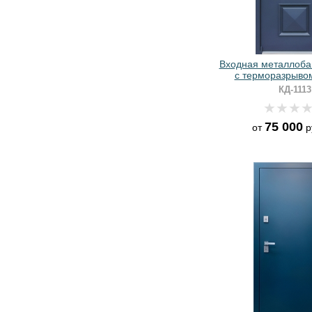
Входная металлоба
с терморазрыво
порошковым окр
КД-1113
75 000
от
р