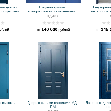
ная дверь с
Входная группа с
Полуторная
 покрытием
терморазрывом, остеклением по
металлобаге
бокам и отделкой из синих
(кнокер 
КД-1038
КД
панелей МДФ
140 000
145 
ублей
от
рублей
от
с высокой
Дверь с синими панелями МДФ
Дверь с отделк
RAL
по