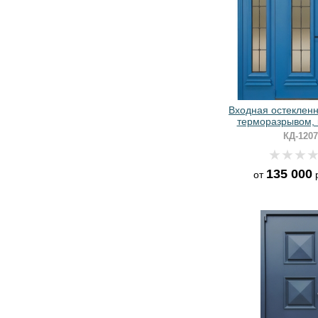
Входная остекленн
терморазрывом, 
металлобагетом
КД-1207
порошковым на
135 000
от
р