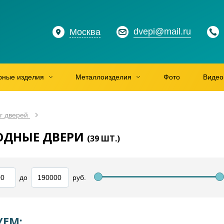
dvepi@mail.ru
Москва
рные изделия
Металлоизделия
Фото
Видео
г дверей
ОДНЫЕ ДВЕРИ
(
39
ШТ.)
до
руб.
ЕМ: