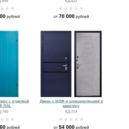
-848
КД-822
000
70 000
рублей
от
рублей
тиру с отделкой
Дверь с МДФ и шумоизоляцией в
Ф RAL
квартиру
-740
КД-714
000
54 000
рублей
от
рублей