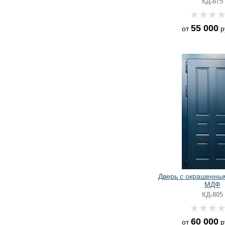
КД-875
55 000
от
р
Дверь с окрашенны
МДФ
КД-805
60 000
от
р