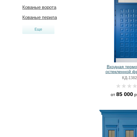
Кованые ворота
Кованые перила
Еще
Входная термо
остекленной ф
отбойником и сини
КД-1382
МДФ
85 000
от
р