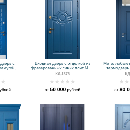
дверь с
Входная дверь с отделкой из
Металлобагет
рамугой,
фрезерованных синих плит МДФ
термодверь 
ми панелями
RAL
фрамугой и с
КД-1375
КД
покрытием
50 000
80 
ублей
от
рублей
от