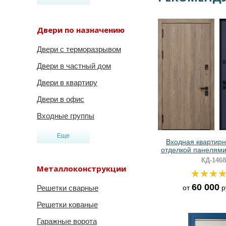
Двери по назначению
Двери с терморазрывом
Двери в частный дом
Двери в квартиру
Двери в офис
Входные группы
Еще
Входная квартирн
отделкой панелям
RAL
КД-1468
Металлоконструкции
60 000
от
р
Решетки сварные
Решетки кованые
Гаражные ворота