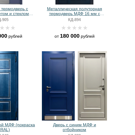
 термодверь с
Металлическая полуторная
том и стеклом
термодверь МДФ 16 мм с
+ отбойник)
остекленной фрамугой
-905
КД-894
000
180 000
рублей
от
рублей
ой МДФ (покраска
Дверь с синим МДФ и
 RAL)
отбойником