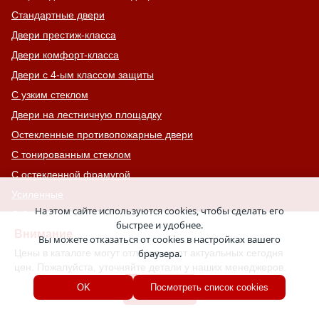
Стандартные двери
Двери престиж-класса
Двери комфорт-класса
Двери с 4-ым классом защиты
С узким стеклом
Двери на лестничную площадку
Остекленные противопожарные двери
С тонированным стеклом
С остекленной фрамугой
Усиленные
На этом сайте используются cookies, чтобы сделать его
С большим стеклом
быстрее и удобнее.
Внимание
С широкими наличниками
Вы можете отказаться от cookies в настройках вашего
Цены в каталоге могут отличаться от актуальных сегодня
браузера.
Серые двери
цен. Пожалуйста, уточняйте детали у наших менеджеров.
С увеличенной и толстой коробкой
Хорошо
OK
Посмотреть список cookies
Двери с выдавленным рисунком
Двери с витражным остеклением