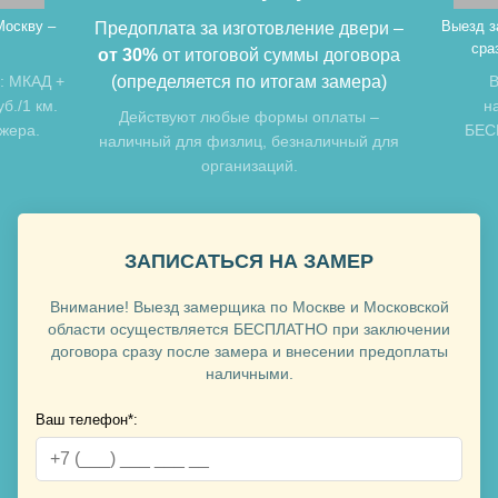
Москву –
Выезд з
Предоплата за изготовление двери –
сра
от 30%
от итоговой суммы договора
: МКАД +
(определяется по итогам замера)
В
б./1 км.
н
Хочу такую
Действуют любые формы оплаты –
джера.
БЕСП
наличный для физлиц, безналичный для
организаций.
ЗАПИСАТЬСЯ НА ЗАМЕР
Внимание! Выезд замерщика по Москве и Московской
Хочу такую
области осуществляется БЕСПЛАТНО при заключении
договора сразу после замера и внесении предоплаты
наличными.
Ваш телефон*:
Хочу такую