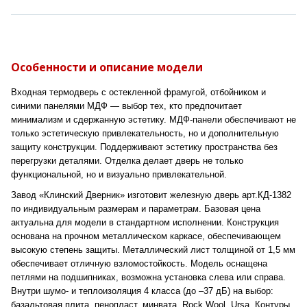
Особенности и описание модели
Входная термодверь с остекленной фрамугой, отбойником и
синими панелями МДФ — выбор тех, кто предпочитает
минимализм и сдержанную эстетику. МДФ-панели обеспечивают не
только эстетическую привлекательность, но и дополнительную
защиту конструкции. Поддерживают эстетику пространства без
перегрузки деталями. Отделка делает дверь не только
функциональной, но и визуально привлекательной.
Завод «Клинский Дверник» изготовит железную дверь арт.КД-1382
по индивидуальным размерам и параметрам. Базовая цена
актуальна для модели в стандартном исполнении. Конструкция
основана на прочном металлическом каркасе, обеспечивающем
высокую степень защиты. Металлический лист толщиной от 1,5 мм
обеспечивает отличную взломостойкость. Модель оснащена
петлями на подшипниках, возможна установка слева или справа.
Внутри шумо- и теплоизоляция 4 класса (до –37 дБ) на выбор:
базальтовая плита, пенопласт, минвата, Rock Wool, Ursa. Контуры