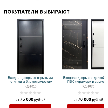
Хочу такую
ПОКУПАТЕЛИ ВЫБИРАЮТ
Хочу такую
Хочу такую
Входная дверь со скрытыми
Входная дверь с отделкой
петлями и биометрическим
ПВХ «мрамор» и замком 
замком (МДФ с молдингами)
биометрией
КД-1015
КД-1070
75 000
70 000
от
рублей
от
рублей
Хочу такую