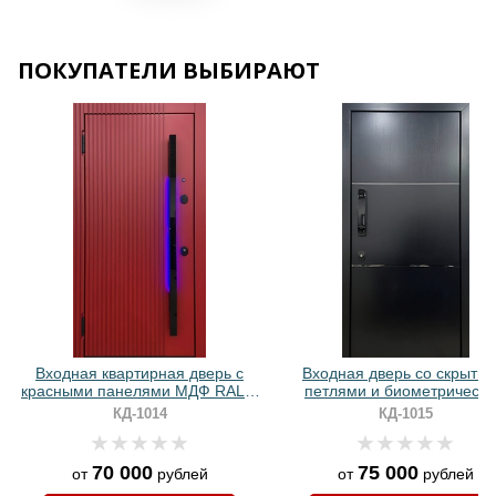
Хочу такую
ПОКУПАТЕЛИ ВЫБИРАЮТ
Хочу такую
Хочу такую
Хочу такую
Входная квартирная дверь с
Входная дверь со скрыты
красными панелями МДФ RAL и
петлями и биометрическ
бугельной ручкой с подсветкой
замком (МДФ с молдингам
КД-1014
КД-1015
70 000
75 000
от
рублей
от
рублей