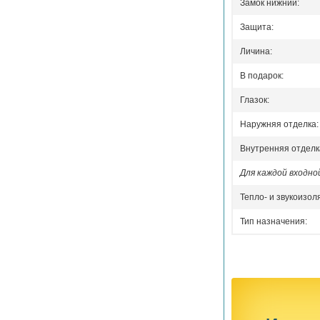
Замок нижний:
Защита:
Личина:
В подарок:
Глазок:
Наружняя отделка:
Внутренняя отделк
Для каждой входн
Тепло- и звукоизол
Тип назначения: