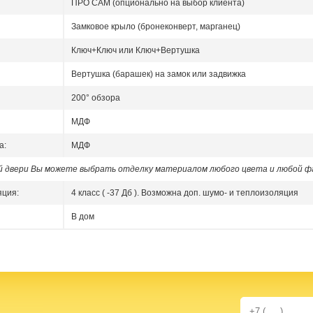
ПРО САМ (опционально на выбор клиента)
Замковое крыло (бронеконверт, марганец)
Ключ+Ключ или Ключ+Вертушка
Вертушка (барашек) на замок или задвижка
200° обзора
МДФ
а:
МДФ
ой двери Вы можете выбрать отделку материалом любого цвета и любой ф
яция:
4 класс ( -37 Дб ). Возможна доп. шумо- и теплоизоляция
В дом