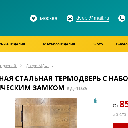
dvepi@mail.ru
Москва
рные изделия
Металлоизделия
Фото
Видео
г дверей
Двери МДФ
НАЯ СТАЛЬНАЯ ТЕРМОДВЕРЬ С НА
ИЧЕСКИМ ЗАМКОМ
КД-1035
8
От
За ста