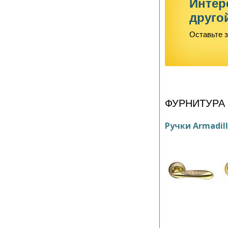
Интер
друго
Оставьте з
ФУРНИТУРА
Ручки Armadil