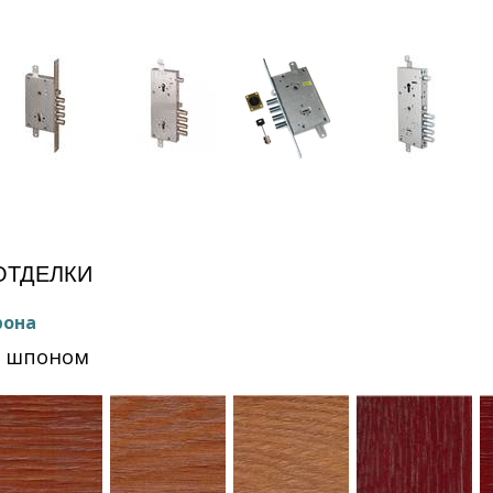
е
ОТДЕЛКИ
рона
Ф шпоном