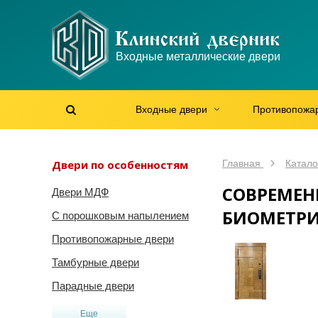
WhatsApp
WhatsApp
Telegram
Max
Max
Входные металлические двери
Мы онлайн!
Мы онлайн!
Мы онлайн!
Мы онлайн!
Мы онлайн!
Входные двери
Противопожа
Найти на сайте
Найти по артикулу
/
Двери по особенностям
Главная
Катало
СОВРЕМЕН
Двери МДФ
БИОМЕТР
С порошковым напылением
Противопожарные двери
Тамбурные двери
Парадные двери
Еще