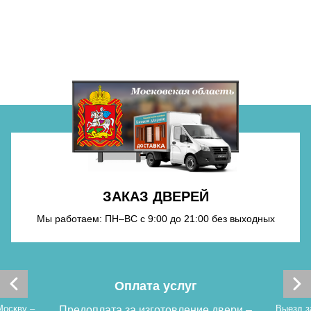
Хочу такую
Хочу такую
ЗАКАЗ ДВЕРЕЙ
Мы работаем: ПН–ВС с 9:00 до 21:00 без выходных
Хочу такую
Оплата услуг
Москву –
Выезд з
Предоплата за изготовление двери –