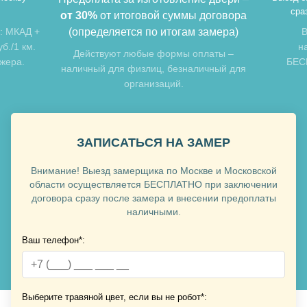
сра
от 30%
от итоговой суммы договора
: МКАД +
(определяется по итогам замера)
В
б./1 км.
н
Хочу такую
Действуют любые формы оплаты –
джера.
БЕСП
наличный для физлиц, безналичный для
организаций.
ЗАПИСАТЬСЯ НА ЗАМЕР
Внимание! Выезд замерщика по Москве и Московской
Хочу такую
области осуществляется БЕСПЛАТНО при заключении
договора сразу после замера и внесении предоплаты
наличными.
Ваш телефон*:
Хочу такую
Выберите травяной цвет, если вы не робот*: