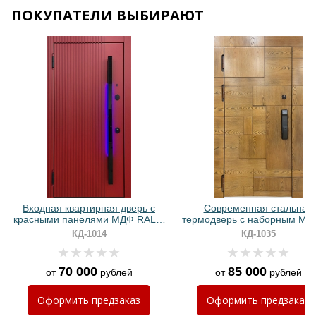
ПОКУПАТЕЛИ ВЫБИРАЮТ
Хочу такую
Хочу такую
Входная квартирная дверь с
Современная стальная
красными панелями МДФ RAL и
термодверь с наборным МД
бугельной ручкой с подсветкой
шпоном и биометрически
КД-1014
КД-1035
замком
70 000
85 000
от
рублей
от
рублей
Хочу такую
Оформить
предзаказ
Оформить
предзаказ