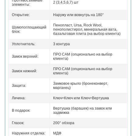
Противосъемные
2 (3,4,5,6,7) шт
элементы:
Открытие:
Наружу или вовнутрь на 180°
Пенопласт, Ursa, Rock Wool,
Шумопоглощающий
пенополистирол, минеральная вата,
блок:
базальтовая плита (на выбор клиента)
Уплотнитель:
3 контура
ПРО САМ (опционально на выбор
Замок верхний:
клиента)
ПРО САМ (опционально на выбор
Замок нижний:
клиента)
Замковое крыло (бронеконверт,
Защита:
марганец)
Личина:
Ключ+Ключ или Ключ+Вертушка
Вертушка (барашек) на замок или
В подарок:
задвижка
Глазок:
200° обзора
Наружняя отделка:
МДФ