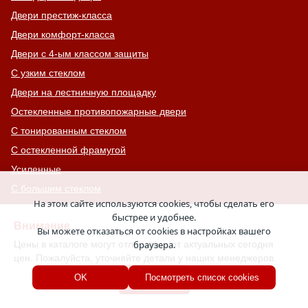
Двери престиж-класса
Двери комфорт-класса
Двери с 4-ым классом защиты
С узким стеклом
Двери на лестничную площадку
Остекленные противопожарные двери
С тонированным стеклом
С остекленной фрамугой
Усиленные
С большим стеклом
На этом сайте используются cookies, чтобы сделать его
С широкими наличниками
быстрее и удобнее.
Внимание
Серые двери
Вы можете отказаться от cookies в настройках вашего
Цены в каталоге могут отличаться от актуальных сегодня
браузера.
С увеличенной и толстой коробкой
цен. Пожалуйста, уточняйте детали у наших менеджеров.
Двери с выдавленным рисунком
Хорошо
OK
Посмотреть список cookies
Двери с витражным остеклением
Двери с английской решеткой