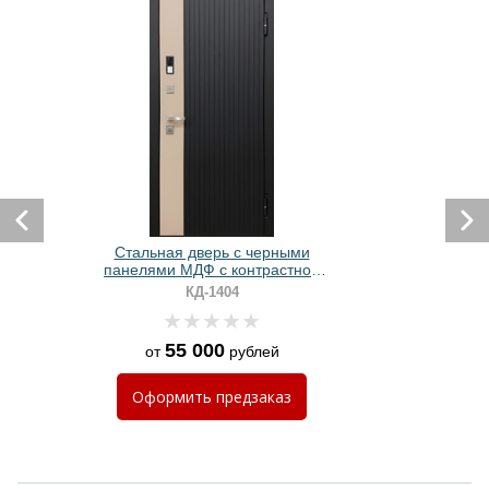
Стальная дверь с черными
панелями МДФ с контрастной
вставкой
КД-1404
55 000
от
рублей
Оформить
предзаказ