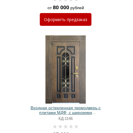
80 000
от
рублей
Оформить
предзаказ
Входная остекленная термодверь с
плитами МДФ, с широкими
наличниками и кованой решеткой
КД-1146