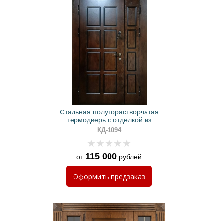
Стальная полуторастворчатая
термодверь с отделкой из
фрезерованных плит МДФ со
КД-1094
шпоном
115 000
от
рублей
Оформить
предзаказ