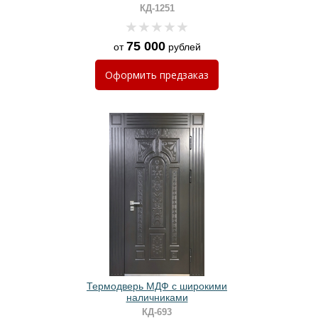
панелями МДФ белого цвета
КД-1251
75 000
от
рублей
Оформить
предзаказ
Термодверь МДФ с широкими
наличниками
КД-693