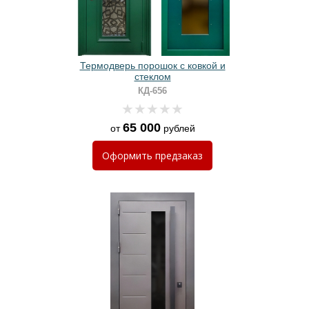
Термодверь порошок с ковкой и
стеклом
КД-656
65 000
от
рублей
Оформить
предзаказ