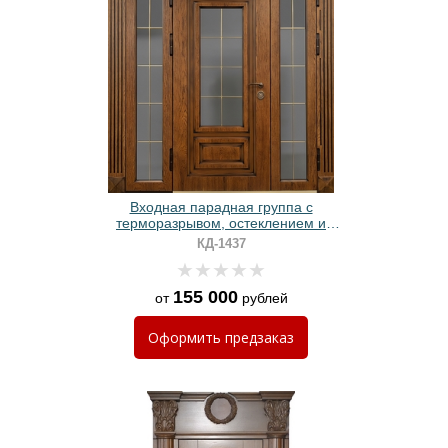
Входная парадная группа с
терморазрывом, остеклением и
панелями МДФ
КД-1437
155 000
от
рублей
Оформить
предзаказ