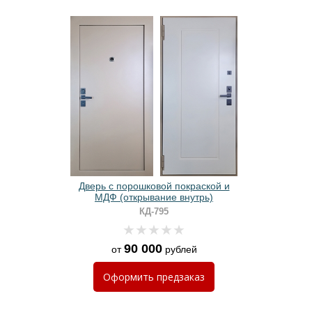
Дверь с порошковой покраской и
МДФ (открывание внутрь)
КД-795
90 000
от
рублей
Оформить
предзаказ