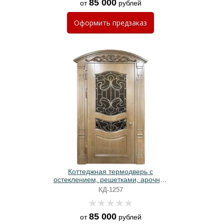
85 000
от
рублей
Оформить
предзаказ
Коттеджная термодверь с
остеклением, решетками, арочной
вставкой с резьбой и панелями
КД-1257
МДФ со шпоном
85 000
от
рублей