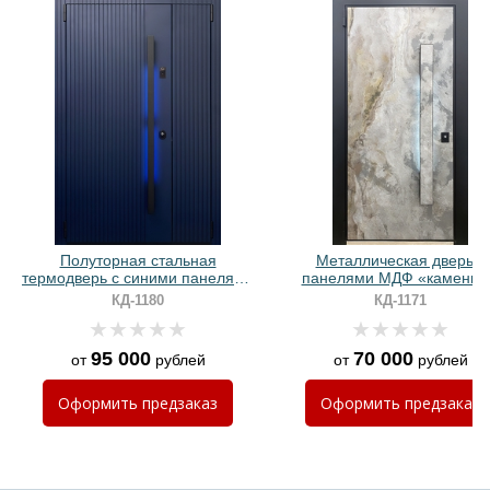
Хочу такую
Хочу такую
Полуторная стальная
Металлическая дверь с
термодверь с синими панелями
панелями МДФ «камень»
МДФ RAL и ручкой с LED-
бугельной ручкой с LED-
КД-1180
КД-1171
подсветкой
подсветкой
95 000
70 000
от
рублей
от
рублей
Хочу такую
Оформить
предзаказ
Оформить
предзаказ