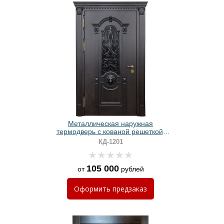
Металлическая наружная
термодверь с кованой решеткой,
капителями, стеклом, декором
КД-1201
«лев» и отделкой МДФ
105 000
от
рублей
Оформить
предзаказ