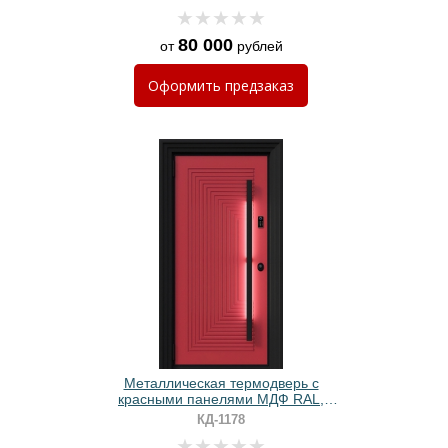
80 000
от
рублей
Оформить
предзаказ
Металлическая термодверь с
красными панелями МДФ RAL,
черными наличниками и длинной
КД-1178
ручкой