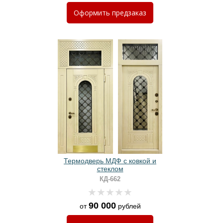
Оформить
предзаказ
Термодверь МДФ с ковкой и
стеклом
КД-662
90 000
от
рублей