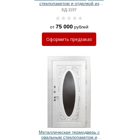
стеклопакетом и отделкой из
влагостойких панелей МДФ
КД-1197
75 000
от
рублей
Оформить
предзаказ
Металлическая термодверь с
овальным стеклопакетом и