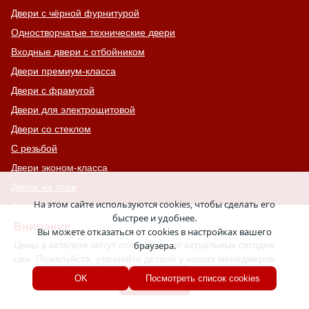
Двери с чёрной фурнитурой
Одностворчатые технические двери
Входные двери с отбойником
Двери премиум-класса
Двери с фрамугой
Двери для электрощитовой
Двери со стеклом
С резьбой
Двери эконом-класса
Двери на этаж
На этом сайте используются cookies, чтобы сделать его
Красные двери
быстрее и удобнее.
Двери для гаража
Внимание
Вы можете отказаться от cookies в настройках вашего
Двери для бани
Цены в каталоге могут отличаться от актуальных сегодня
браузера.
цен. Пожалуйста, уточняйте детали у наших менеджеров.
Двери специального назначения
Хорошо
OK
Посмотреть список cookies
С подсветкой
Двери в общий коридор