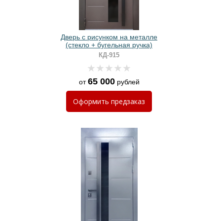
Дверь с рисунком на металле
(стекло + бугельная ручка)
КД-915
65 000
от
рублей
Оформить
предзаказ