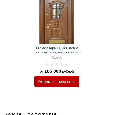
Термодверь МДФ шпон с
капителями, витражом и
отбойником
КД-758
185 000
от
рублей
Оформить
предзаказ