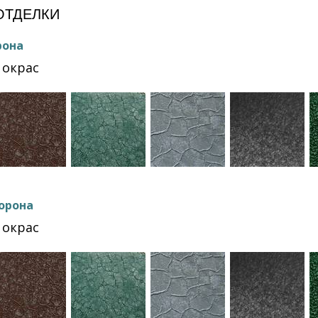
ОТДЕЛКИ
рона
окрас
орона
окрас