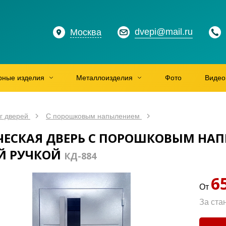
dvepi@mail.ru
Москва
рные изделия
Металлоизделия
Фото
Видео
г дверей
С порошковым напылением
ЕСКАЯ ДВЕРЬ С ПОРОШКОВЫМ НАП
Й РУЧКОЙ
КД-884
6
От
За ста