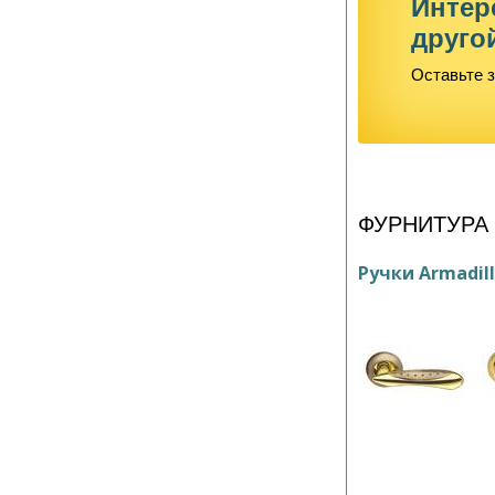
Интер
друго
Оставьте з
ФУРНИТУРА
Ручки Armadil