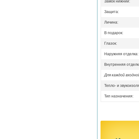
Замок нижний:
Защита:
Личина:
В подарок:
Глазок:
Наружняя отделка:
Внутренняя отделк
Для каждой входн
Тепло- и звукоизол
Тип назначения: