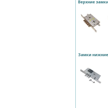
Верхние замк
Замки нижни