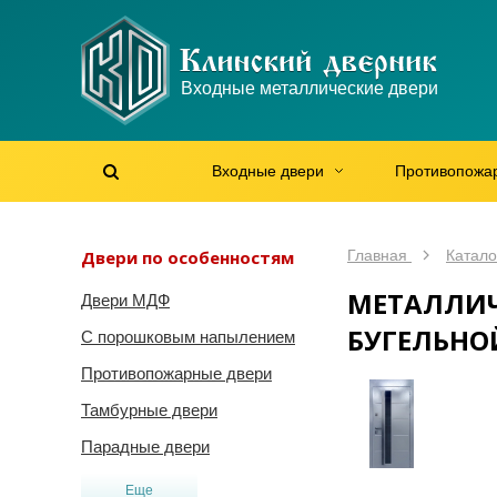
WhatsApp
WhatsApp
Telegram
Max
Max
Входные металлические двери
Мы онлайн!
Мы онлайн!
Мы онлайн!
Мы онлайн!
Мы онлайн!
Входные двери
Противопожа
Найти на сайте
Найти по артикулу
/
Двери по особенностям
Главная
Катало
МЕТАЛЛИЧ
Двери МДФ
БУГЕЛЬНО
С порошковым напылением
Противопожарные двери
Тамбурные двери
Парадные двери
Еще