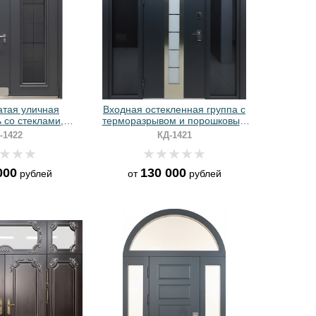
атая уличная
Входная остекленная группа с
 со стеклами,
терморазрывом и порошковым
 отбойником,
черным окрашиванием
-1422
КД-1421
таллобагетом и
рным покрытием
000
130 000
рублей
от
рублей