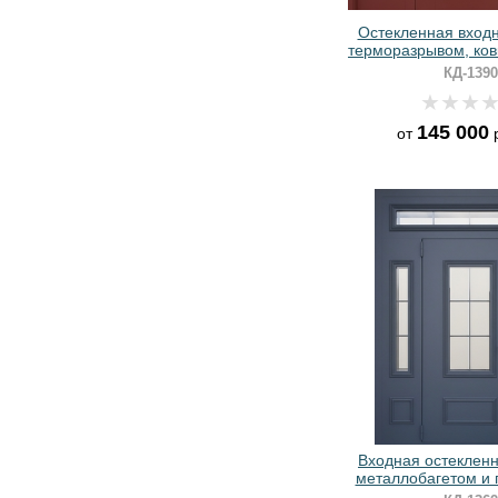
Остекленная входн
терморазрывом, ков
и панелями МДФ с
КД-1390
эмаль
145 000
от
р
Входная остекленн
металлобагетом и
покраской ан