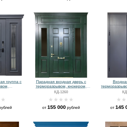
ая группа с
Парадная входная дверь с
Входная
вом,
терморазрывом, кнокером,
терморазрыво
карнизом и
карнизом и панелями МДФ
сбоку, дли
КД-1260
КД
рафит»
зеленого цвета
панелями 
155 000
145 
ублей
от
рублей
от