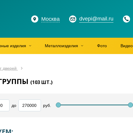
dvepi@mail.ru
Москва
рные изделия
Металлоизделия
Фото
Видео
г дверей
 ГРУППЫ
(
103
ШТ.)
до
руб.
ЕМ: