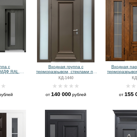
ппа с
Входная группа с
Входная пар
 МДФ RAL,
терморазрывом, стеклами по
терморазрывом
ойниками и
бокам и порошковой покраской с
панел
КД-1440
КД
учками
металлобагетом
140 000
155 
ублей
от
рублей
от