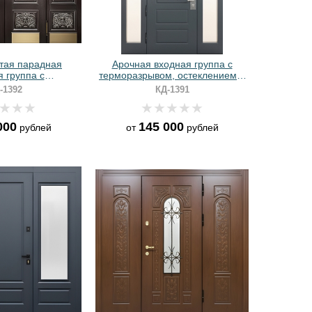
тая парадная
Арочная входная группа с
 группа с
терморазрывом, остеклением и
 стеклом сверху,
панелями МДФ антрацит
-1392
КД-1391
 панелями МДФ с
 и патиной
000
145 000
рублей
от
рублей