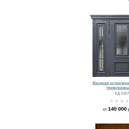
Входная остекленн
терморазры
металлобагетом, 
КД-1267
покраской «г
140 000
от
р