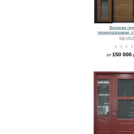
Входная гру
терморазрывом, с
бокам, МДФ со
КД-1413
бугельной р
150 000
от
р