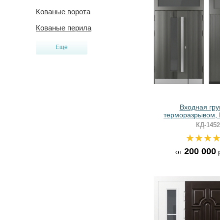
Кованые ворота
Кованые перила
Еще
Входная гру
терморазрывом,
остеклением, отб
КД-1452
бугельными р
200 000
от
р