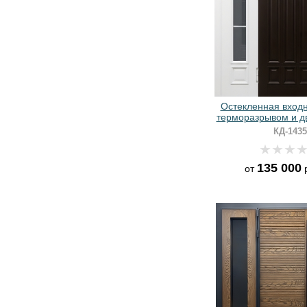
Остекленная входн
терморазрывом и д
окрашенными пан
КД-1435
RAL
135 000
от
р