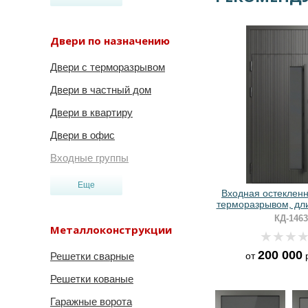
Двери по назначению
Двери с терморазрывом
Двери в частный дом
Двери в квартиру
Двери в офис
Входные группы
Еще
Входная остекленн
терморазрывом, дл
и панелями МДФ
КД-1463
линейным фрезе
Металлоконструкции
200 000
от
р
Решетки сварные
Решетки кованые
Гаражные ворота