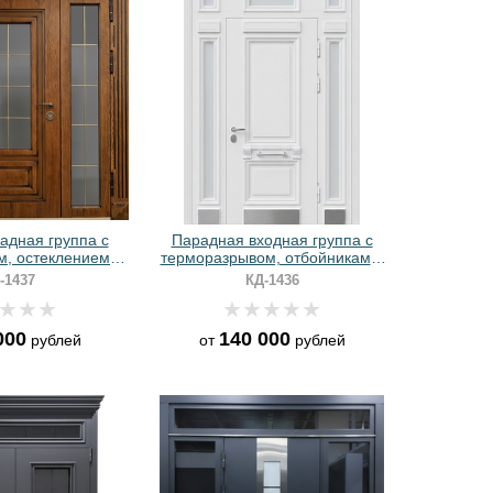
адная группа с
Парадная входная группа с
, остеклением и
терморазрывом, отбойниками,
ями МДФ
стеклами и белыми панелями
-1437
КД-1436
МДФ RAL с багетом
000
140 000
рублей
от
рублей