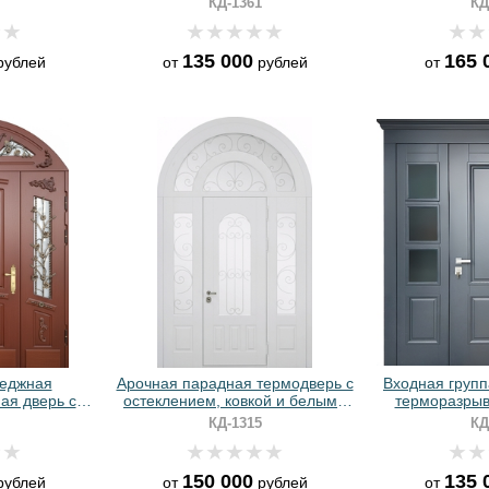
КД-1361
КД
покрытие)
ре
135 000
165 
ублей
от
рублей
от
теджная
Арочная парадная термодверь с
Входная групп
ая дверь с
остеклением, ковкой и белыми
терморазрыв
и, ковкой,
панелями МДФ
панелям
КД-1315
КД
елями МДФ
150 000
135 
ублей
от
рублей
от