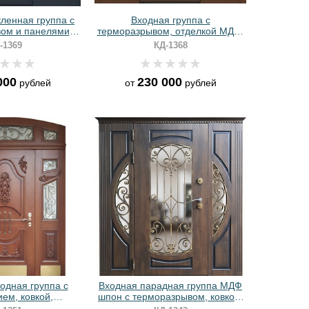
ленная группа с
Входная группа с
ом и панелями
терморазрывом, отделкой МДФ,
а антрацит
стеклом и ковкой
-1369
КД-1368
000
230 000
рублей
от
рублей
одная группа с
Входная парадная группа МДФ
ем, ковкой,
шпон с терморазрывом, ковкой,
 панелями МДФ с
стеклопакетами и карнизом