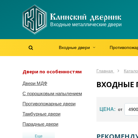
WhatsApp
WhatsApp
Telegram
Max
Max
Входные металлические двери
Мы онлайн!
Мы онлайн!
Мы онлайн!
Мы онлайн!
Мы онлайн!
Входные двери
Противопожа
Найти на сайте
Найти по артикулу
/
Двери по особенностям
Главная
Катало
ВХОДНЫЕ
Двери МДФ
С порошковым напылением
Противопожарные двери
ЦЕНА:
от
Тамбурные двери
Парадные двери
РЕКОМЕНДУ
Еще