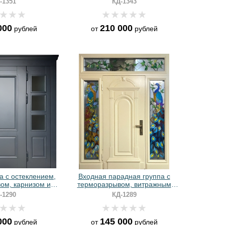
-1351
КД-1343
зьбой
000
210 000
рублей
от
рублей
а с остеклением,
Входная парадная группа с
ом, карнизом и
терморазрывом, витражным
и МДФ RAL
остеклением и отделкой МДФ с
-1290
КД-1289
багетом
000
145 000
рублей
от
рублей