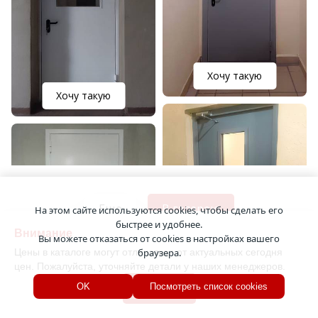
Хочу такую
Хочу такую
Еще
В галерею
На этом сайте используются cookies, чтобы сделать его
быстрее и удобнее.
Внимание
Вы можете отказаться от cookies в настройках вашего
Хочу такую
Цены в каталоге могут отличаться от актуальных сегодня
браузера.
цен. Пожалуйста, уточняйте детали у наших менеджеров.
Хочу такую
ПОКУПАТЕЛИ ВЫБИРАЮТ
Хорошо
OK
Посмотреть список cookies