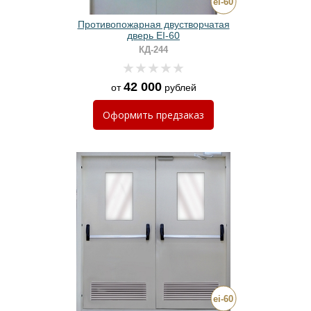
Противопожарная двустворчатая
дверь EI-60
КД-244
42 000
от
рублей
Оформить
предзаказ