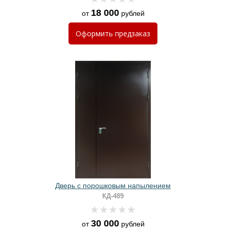
18 000
от
рублей
Оформить
предзаказ
Дверь с порошковым напылением
КД-489
30 000
от
рублей