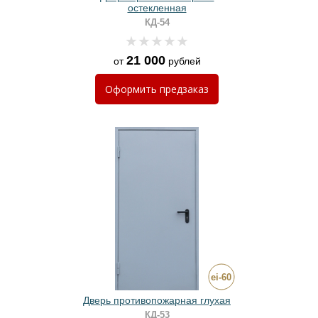
остекленная
КД-54
21 000
от
рублей
Оформить
предзаказ
Дверь противопожарная глухая
КД-53