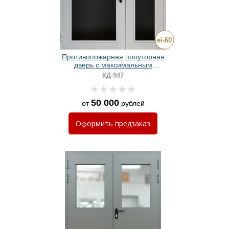
Противопожарная полуторная
дверь с максимальным
остеклением
КД-947
50 000
от
рублей
Оформить
предзаказ