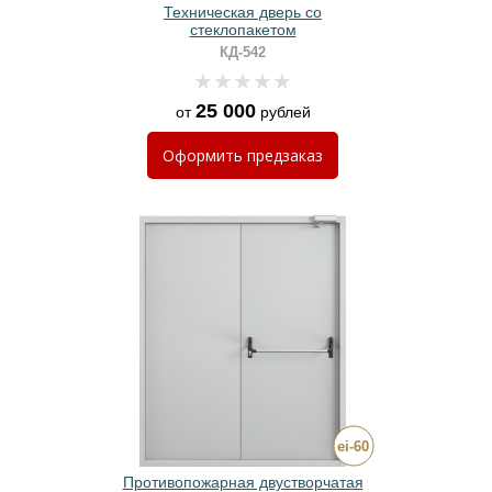
Техническая дверь со
стеклопакетом
КД-542
25 000
от
рублей
Оформить
предзаказ
Противопожарная двустворчатая