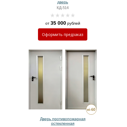
дверь
КД-514
35 000
от
рублей
Оформить
предзаказ
Дверь противопожарная
остекленная