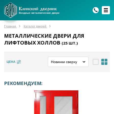
WhatsApp
WhatsApp
Telegram
Max
Max
Входные металлические двери
Мы онлайн!
Мы онлайн!
Мы онлайн!
Мы онлайн!
Мы онлайн!
Главная
Каталог дверей
МЕТАЛЛИЧЕСКИЕ ДВЕРИ ДЛЯ
ЛИФТОВЫХ ХОЛЛОВ
(
25
ШТ.)
ЦЕНА
РЕКОМЕНДУЕМ: