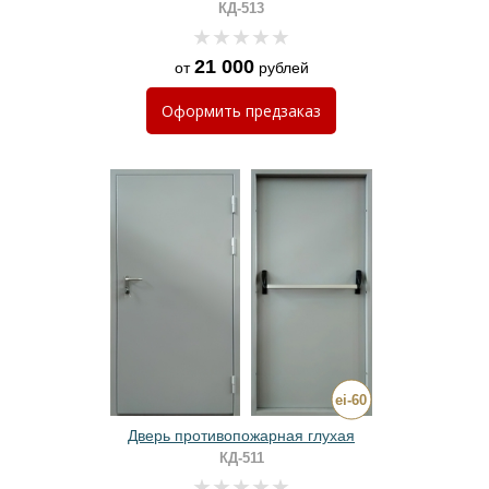
КД-513
21 000
от
рублей
Оформить
предзаказ
Дверь противопожарная глухая
КД-511