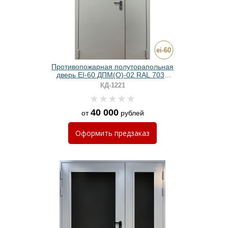
Противопожарная полуторапольная
дверь EI-60 ДПМ(О)-02 RAL 7035
серая с прямоугольным стеклом
КД-1221
40 000
от
рублей
Оформить
предзаказ