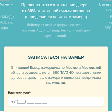
Москву –
Выезд з
Предоплата за изготовление двери –
сра
от 30%
от итоговой суммы договора
: МКАД +
(определяется по итогам замера)
В
б./1 км.
н
Действуют любые формы оплаты –
джера.
БЕСП
наличный для физлиц, безналичный для
организаций.
Хочу такую
Хочу такую
ЗАПИСАТЬСЯ НА ЗАМЕР
Внимание! Выезд замерщика по Москве и Московской
области осуществляется БЕСПЛАТНО при заключении
договора сразу после замера и внесении предоплаты
наличными.
Ваш телефон*:
Хочу такую