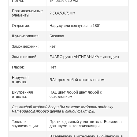
Петли:
типовые d20 мм
Противосъемные
2 (3,4,5,6,7) шт
элементы:
Открытие:
Наружу или вовнутрь на 180°
Шумоизоляция:
Базовая
Замок верхний:
нет
Замок нижний:
FUARO ручка АНТИПАНИКА + доводчик
Глазок:
Нет
Наружняя
RAL цвет любой с остеклением
отделка:
Внутренняя
RAL цвет любой цвет любой с
отделка:
остеклением
Для каждой входной двери Вы можете выбрать отделку
материалом любого цвета и любой фактуры.
Тепло- и
Противодымный уплотнитель. Возможна
звукоизоляция:
доп. шумо- и теплоизоляция
В серверную, в котельную, в бойлерную, в