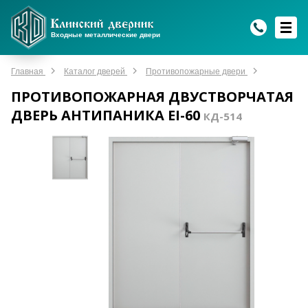
WhatsApp
WhatsApp
Telegram
Max
Max
Входные металлические двери
Мы онлайн!
Мы онлайн!
Мы онлайн!
Мы онлайн!
Мы онлайн!
Главная
Каталог дверей
Противопожарные двери
ПРОТИВОПОЖАРНАЯ ДВУСТВОРЧАТАЯ
ДВЕРЬ АНТИПАНИКА EI-60
КД-514