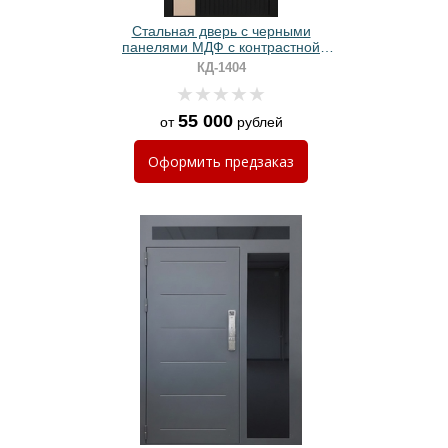
Стальная дверь с черными
панелями МДФ с контрастной
вставкой
КД-1404
55 000
от
рублей
Оформить
предзаказ