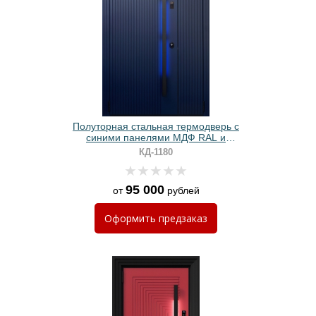
Полуторная стальная термодверь с
синими панелями МДФ RAL и
ручкой с LED-подсветкой
КД-1180
95 000
от
рублей
Оформить
предзаказ