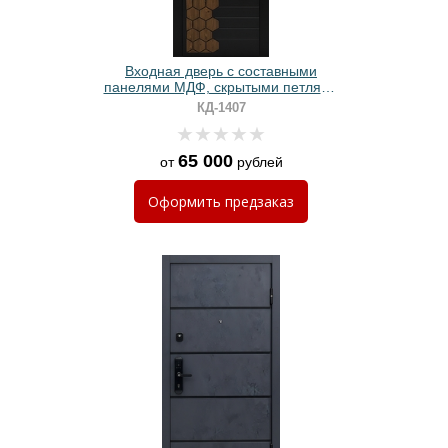
Входная дверь с составными
панелями МДФ, скрытыми петлями
и электронным замком
КД-1407
65 000
от
рублей
Оформить
предзаказ