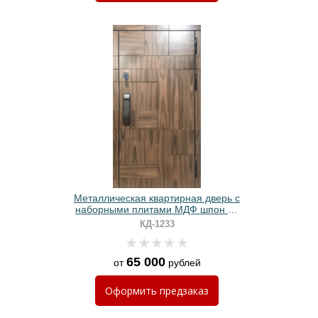
Металлическая квартирная дверь с
наборными плитами МДФ шпон со
Smart-замком
КД-1233
65 000
от
рублей
Оформить
предзаказ