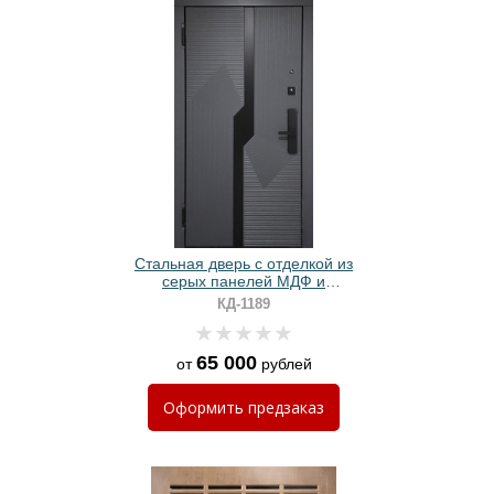
Стальная дверь с отделкой из
серых панелей МДФ и
биометрическим замком
КД-1189
65 000
от
рублей
Оформить
предзаказ