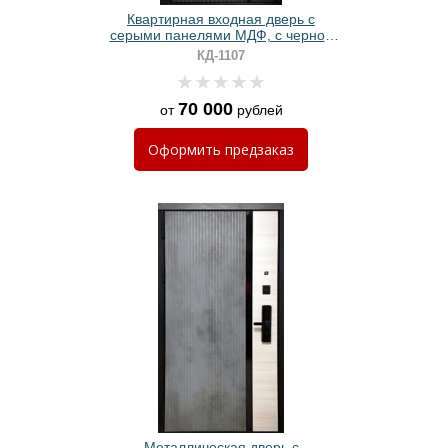
Квартирная входная дверь с
серыми панелями МДФ, с черной
полосой и smart-замком
КД-1107
70 000
от
рублей
Оформить
предзаказ
Металлическая дверь с