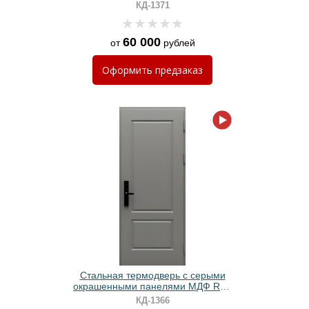
плитами МДФ и электронным
КД-1371
замком
60 000
от
рублей
Оформить
предзаказ
Стальная термодверь с серыми
окрашенными панелями МДФ RAL
с электронным замком
КД-1366