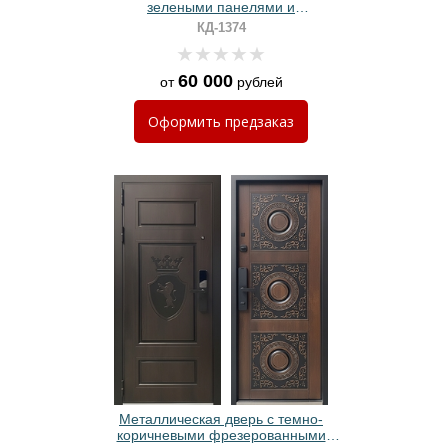
зелеными панелями и
биометрическим замком
КД-1374
60 000
от
рублей
Оформить
предзаказ
Металлическая дверь с темно-
коричневыми фрезерованными