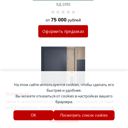
замком
КД-1092
75 000
от
рублей
Оформить
предзаказ
На этом сайте используются cookies, чтобы сделать его
быстрее и удобнее.
Внимание
Вы можете отказаться от cookies в настройках вашего
Цены в каталоге могут отличаться от актуальных сегодня
браузера.
цен. Пожалуйста, уточняйте детали у наших менеджеров.
Хорошо
OK
Посмотреть список cookies
Входная дверь с боковой вставкой,
электронным замком и составными
плитами МДФ
КД-1080