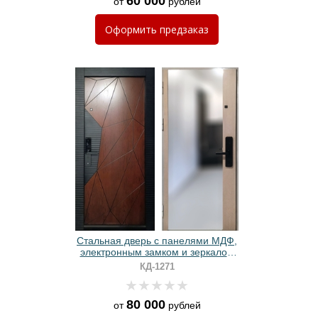
60 000
от
рублей
Оформить
предзаказ
Стальная дверь с панелями МДФ,
электронным замком и зеркалом
(открывание внутрь)
КД-1271
80 000
от
рублей