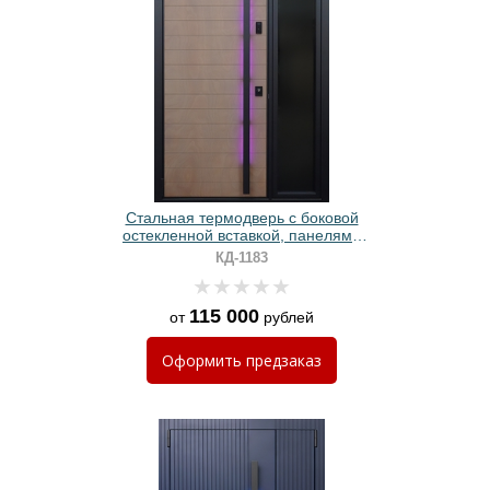
Стальная термодверь с боковой
остекленной вставкой, панелями
МДФ и длинной бугельной ручкой
КД-1183
115 000
от
рублей
Оформить
предзаказ