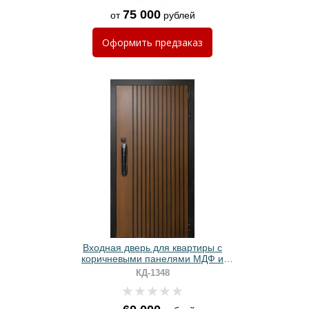
75 000
от
рублей
Оформить
предзаказ
Входная дверь для квартиры с
коричневыми панелями МДФ и
замком с биометрией
КД-1348