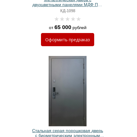
двухцветными панелями МДФ ПВХ
и биометрическим замком
КД-1098
65 000
от
рублей
Оформить
предзаказ
Стальная серая порошковая дверь
с биометрическим электронным