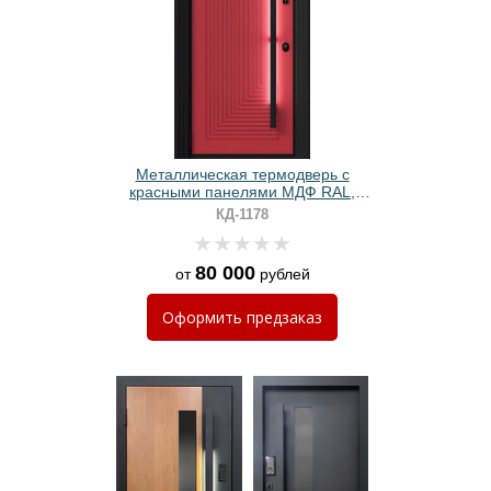
Металлическая термодверь с
красными панелями МДФ RAL,
черными наличниками и длинной
КД-1178
ручкой
80 000
от
рублей
Оформить
предзаказ