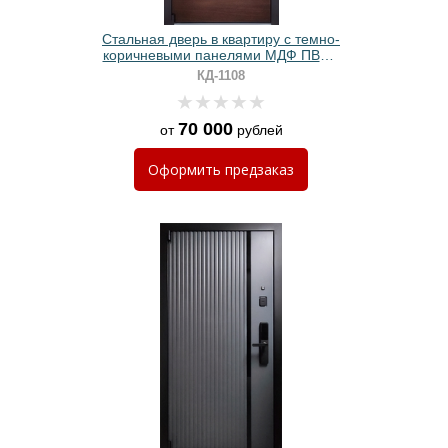
Стальная дверь в квартиру с темно-
коричневыми панелями МДФ ПВХ и
электронным замком
КД-1108
70 000
от
рублей
Оформить
предзаказ