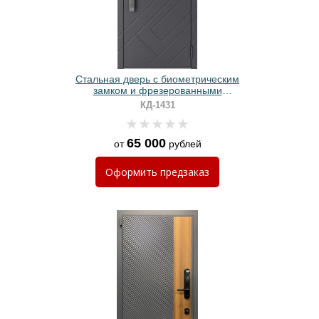
Стальная дверь с биометрическим
замком и фрезерованными
плитами МДФ графит
КД-1431
65 000
от
рублей
Оформить
предзаказ