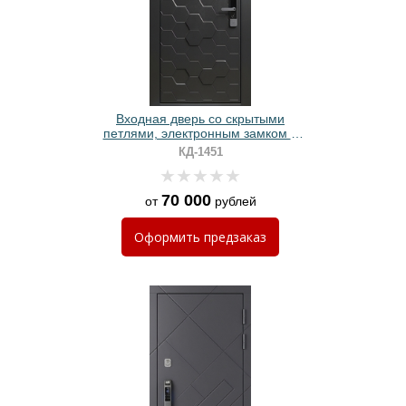
Входная дверь со скрытыми
петлями, электронным замком и
панелями МДФ с 3D фрезеровкой
КД-1451
70 000
от
рублей
Оформить
предзаказ