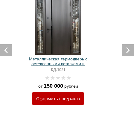
Металлическая термодверь с
остекленными вставками и
лазерной резкой (отделка –
КД-1021
серый МДФ RAL с черной
полосой)
150 000
от
рублей
Оформить
предзаказ