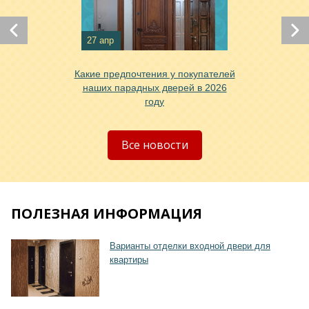
27 апр
Какие предпочтения у покупателей
Хочу такую
наших парадных дверей в 2026
году
Хочу такую
Все новости
ПОЛЕЗНАЯ ИНФОРМАЦИЯ
Варианты отделки входной двери для
квартиры
Хочу такую