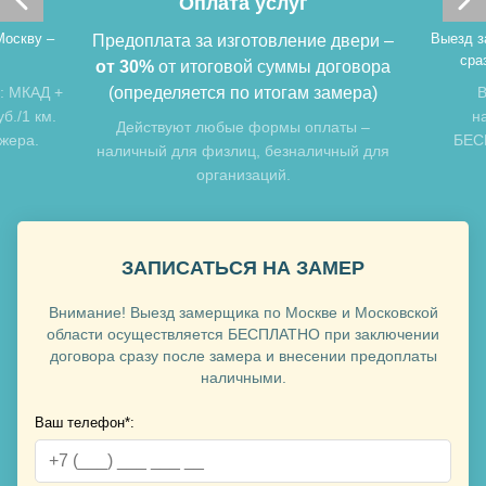
Оплата услуг
Москву –
Выезд з
Предоплата за изготовление двери –
сра
от 30%
от итоговой суммы договора
: МКАД +
(определяется по итогам замера)
В
б./1 км.
н
Хочу такую
Действуют любые формы оплаты –
джера.
БЕСП
наличный для физлиц, безналичный для
организаций.
Хочу такую
ЗАПИСАТЬСЯ НА ЗАМЕР
Внимание! Выезд замерщика по Москве и Московской
области осуществляется БЕСПЛАТНО при заключении
договора сразу после замера и внесении предоплаты
наличными.
Ваш телефон*:
Хочу такую