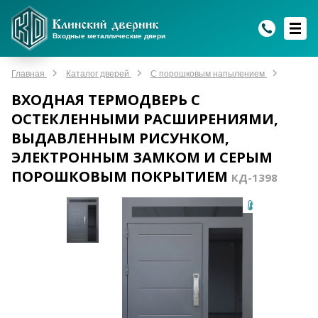
WhatsApp
WhatsApp
Telegram
Max
Max
Входные металлические двери
Мы онлайн!
Мы онлайн!
Мы онлайн!
Мы онлайн!
Мы онлайн!
Главная
Каталог дверей
С порошковым напылением
ВХОДНАЯ ТЕРМОДВЕРЬ С
ОСТЕКЛЕННЫМИ РАСШИРЕНИЯМИ,
ВЫДАВЛЕННЫМ РИСУНКОМ,
ЭЛЕКТРОННЫМ ЗАМКОМ И СЕРЫМ
ПОРОШКОВЫМ ПОКРЫТИЕМ
КД-1398