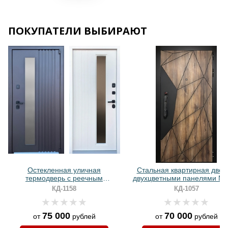
ПОКУПАТЕЛИ ВЫБИРАЮТ
Хочу такую
Хочу такую
Остекленная уличная
Стальная квартирная двер
термодверь с реечным
двухцветными панелями M
оформлением и порошковым
биометрическим замком
КД-1158
КД-1057
окрашиванием
75 000
70 000
от
рублей
от
рублей