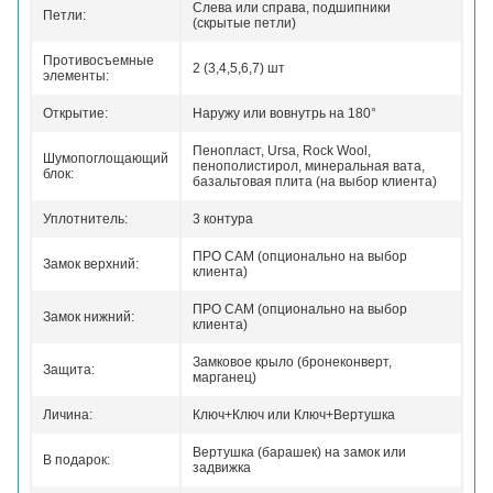
Слева или справа, подшипники
Петли:
(скрытые петли)
Противосъемные
2 (3,4,5,6,7) шт
элементы:
Открытие:
Наружу или вовнутрь на 180°
Пенопласт, Ursa, Rock Wool,
Шумопоглощающий
пенополистирол, минеральная вата,
блок:
базальтовая плита (на выбор клиента)
Уплотнитель:
3 контура
ПРО САМ (опционально на выбор
Замок верхний:
клиента)
ПРО САМ (опционально на выбор
Замок нижний:
клиента)
Замковое крыло (бронеконверт,
Защита:
марганец)
Личина:
Ключ+Ключ или Ключ+Вертушка
Вертушка (барашек) на замок или
В подарок:
задвижка