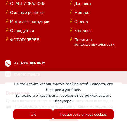
СТАВНИ-ЖАЛЮЗИ
Доставка
Оконные решетки
Монтаж
Металлоконструкции
Оплата
О продукции
Контакты
ФОТОГАЛЕРЕЯ
Политика
конфиденциальности
+7 (499) 340-38-15
dvepi@mail.ru
На этом сайте используются cookies, чтобы сделать его
быстрее и удобнее.
Внимание
Вы можете отказаться от cookies в настройках вашего
Цены в каталоге могут отличаться от актуальных сегодня
браузера.
цен. Пожалуйста, уточняйте детали у наших менеджеров.
Двери с боковыми фрамугами
Хорошо
OK
Посмотреть список cookies
Двери для школы