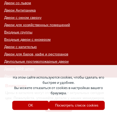
Двери со львом
Двери Антипаника
Двери с окном сверху
Двери для хозяйственных помещений
Входные группы
Входные двери с кнокером
Двери с капителью
Двери для баров, кафе и ресторанов
Двупольные противопожарные двери
Двери МДФ шпон
Двери для дачи
На этом сайте используются cookies, чтобы сделать его
быстрее и удобнее.
Двери с шумоизоляцией
Внимание
Вы можете отказаться от cookies в настройках вашего
Противопожарные ворота с калиткой
Цены в каталоге могут отличаться от актуальных сегодня
браузера.
Двери на террасу
цен. Пожалуйста, уточняйте детали у наших менеджеров.
Глухие противопожарные люки
Хорошо
OK
Посмотреть список cookies
Зеленые двери