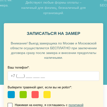
Хочу такую
Действуют любые формы оплаты –
джера.
БЕСП
наличный для физлиц, безналичный для
организаций.
Хочу такую
ЗАПИСАТЬСЯ НА ЗАМЕР
Внимание! Выезд замерщика по Москве и Московской
области осуществляется БЕСПЛАТНО при заключении
договора сразу после замера и внесении предоплаты
наличными.
Ваш телефон*:
Хочу такую
Хочу такую
Выберите травяной цвет, если вы не робот*:
Нажимая на кнопку, я соглашаюсь с
политикой