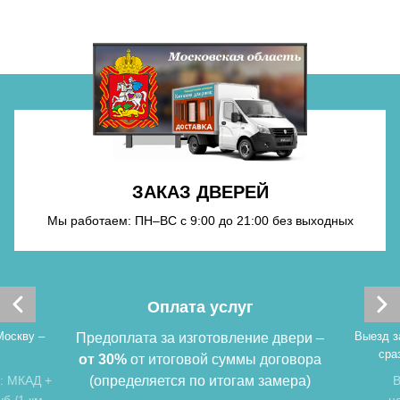
Хочу такую
ЗАКАЗ ДВЕРЕЙ
Хочу такую
Мы работаем: ПН–ВС с 9:00 до 21:00 без выходных
Оплата услуг
Москву –
Выезд з
Предоплата за изготовление двери –
сра
от 30%
от итоговой суммы договора
: МКАД +
(определяется по итогам замера)
В
б./1 км.
н