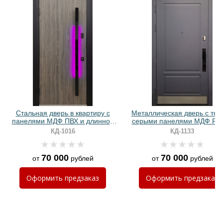
Хочу такую
Хочу такую
Стальная дверь в квартиру с
Металлическая дверь с тем
панелями МДФ ПВХ и длинной
серыми панелями МДФ RAL
ручкой с RGB-подсветкой
отбойником и биометричес
КД-1016
КД-1133
замком
70 000
70 000
от
рублей
от
рублей
Хочу такую
Оформить
предзаказ
Оформить
предзаказ
Хочу такую