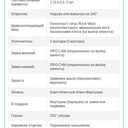
Противосъемные
2 (3,4,5,6,7) шт
элементы:
Открытие:
Наружу или вовнутрь на 180°
Пенопласт, Ursa, Rock Wool,
Шумопоглощающий
пенополистирол, минеральная вата,
блок:
базальтовая плита (на выбор клиента)
Уплотнитель:
2 контура (3 контура)
ПРО САМ (опционально на выбор
Замок верхний:
клиента)
ПРО САМ (опционально на выбор
Замок нижний:
клиента)
Замковое крыло (бронеконверт,
Защита:
марганец)
Личина:
Ключ+Ключ или Ключ+Вертушка
Вертушка (барашек) на замок или
В подарок:
задвижка
Глазок:
200° обзора
Наружняя отделка:
Порошковое напыление