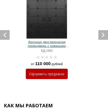
Арочная двустворчатая
термодверь с коваными
элементами и черным
КД-1401
полимерным напылением
110 000
от
рублей
Оформить
предзаказ
КАК МЫ РАБОТАЕМ