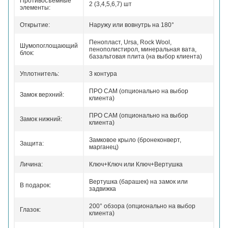
Противосъемные
2 (3,4,5,6,7) шт
элементы:
Открытие:
Наружу или вовнутрь на 180°
Пенопласт, Ursa, Rock Wool,
Шумопоглощающий
пенополистирол, минеральная вата,
блок:
базальтовая плита (на выбор клиента)
Уплотнитель:
3 контура
ПРО САМ (опционально на выбор
Замок верхний:
клиента)
ПРО САМ (опционально на выбор
Замок нижний:
клиента)
Замковое крыло (бронеконверт,
Защита:
марганец)
Личина:
Ключ+Ключ или Ключ+Вертушка
Вертушка (барашек) на замок или
В подарок:
задвижка
200° обзора (опционально на выбор
Глазок:
клиента)