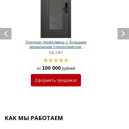
Уличная термодверь с большим
зеркальным стеклопакетом,
электронным замком и серым
КД-1467
порошковым окрашиванием
100 000
от
рублей
Оформить
предзаказ
КАК МЫ РАБОТАЕМ