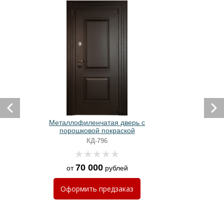
Металлофиленчатая дверь с
порошковой покраской
КД-796
70 000
от
рублей
Оформить
предзаказ