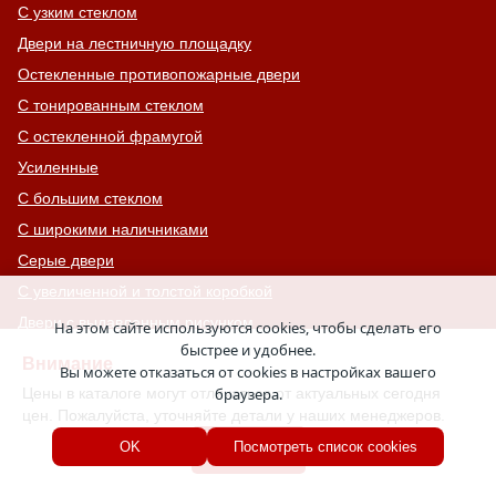
С узким стеклом
Двери на лестничную площадку
Остекленные противопожарные двери
С тонированным стеклом
С остекленной фрамугой
Усиленные
С большим стеклом
С широкими наличниками
Серые двери
С увеличенной и толстой коробкой
Двери с выдавленным рисунком
На этом сайте используются cookies, чтобы сделать его
быстрее и удобнее.
Двери с витражным остеклением
Внимание
Вы можете отказаться от cookies в настройках вашего
Двери с английской решеткой
Цены в каталоге могут отличаться от актуальных сегодня
браузера.
Глухие противопожарные двери
цен. Пожалуйста, уточняйте детали у наших менеджеров.
Однопольные противопожарные двери
Хорошо
OK
Посмотреть список cookies
Двери со львом