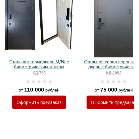
Хочу такую
Хочу такую
Стальная термодверь МДФ с
Стальная серая порошков
биометрическим замком
дверь с биометрическим
электронным замком
КД-733
КД-1092
110 000
75 000
от
рублей
от
рублей
Хочу такую
Оформить
предзаказ
Оформить
предзаказ
Хочу такую