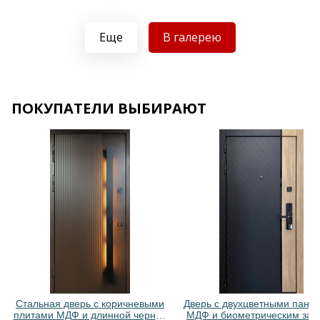
Еще
В галерею
Хочу такую
Хочу такую
ПОКУПАТЕЛИ ВЫБИРАЮТ
Хочу такую
Хочу такую
Стальная дверь с коричневыми
Дверь с двухцветными пане
плитами МДФ и длинной черной
МДФ и биометрическим зам