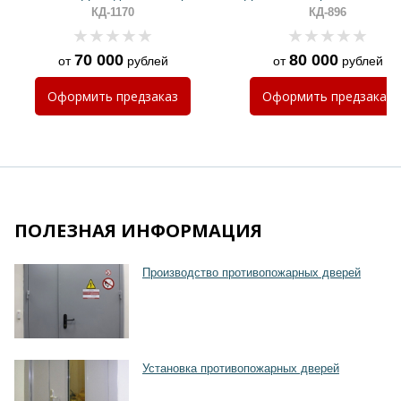
ручкой с подсветкой
КД-1170
КД-896
70 000
80 000
от
рублей
от
рублей
Оформить
предзаказ
Оформить
предзаказ
Хочу такую
ПОЛЕЗНАЯ ИНФОРМАЦИЯ
Хочу такую
Производство противопожарных дверей
Установка противопожарных дверей