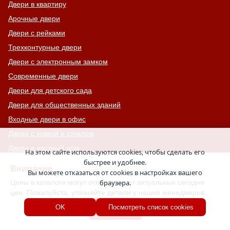
Двери в квартиру
Арочные двери
Двери с рейками
Трехконтурные двери
Двери с электронным замком
Современные двери
Двери для детского сада
Двери для общественных зданий
Входные двери в офис
Двери с ковкой и стеклом
Двери в частный дом
На этом сайте используются cookies, чтобы сделать его
быстрее и удобнее.
Двери для складских помещений
Внимание
Вы можете отказаться от cookies в настройках вашего
Двери с зеркалом
Цены в каталоге могут отличаться от актуальных сегодня
браузера.
Черные двери
цен. Пожалуйста, уточняйте детали у наших менеджеров.
Двери с толщиной металла 2 мм
Хорошо
OK
Посмотреть список cookies
Двери с бугельной ручкой