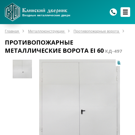
WhatsApp
WhatsApp
Telegram
Max
Max
Входные металлические двери
Мы онлайн!
Мы онлайн!
Мы онлайн!
Мы онлайн!
Мы онлайн!
Главная
Металлоконструкции
Противопожарные ворота
ПРОТИВОПОЖАРНЫЕ
МЕТАЛЛИЧЕСКИЕ ВОРОТА EI 60
КД-497