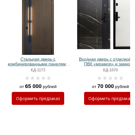
Хочу такую
Хочу такую
Стальная дверь с
Входная дверь с отделкой
комбинированными панелями
ПВХ «мрамор» и замком 
МДФ и ручкой-скобой с
биометрией
КД-1173
КД-1070
Хочу такую
подсветкой
Хочу такую
65 000
70 000
от
рублей
от
рублей
Оформить
предзаказ
Оформить
предзаказ
Хочу такую