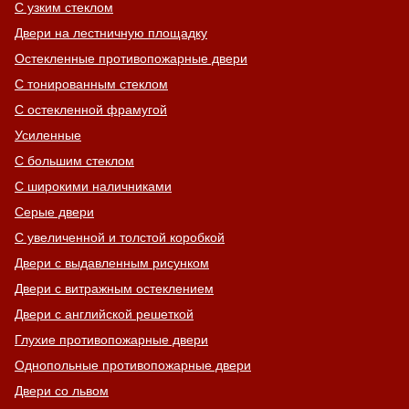
С узким стеклом
Двери на лестничную площадку
Остекленные противопожарные двери
С тонированным стеклом
С остекленной фрамугой
Усиленные
С большим стеклом
С широкими наличниками
Серые двери
С увеличенной и толстой коробкой
Двери с выдавленным рисунком
Двери с витражным остеклением
Двери с английской решеткой
Глухие противопожарные двери
Однопольные противопожарные двери
Двери со львом