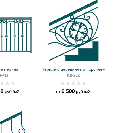
е перила
Перила с деревянным поручнем
Д-411
КД-202
00
6 500
руб./м2
от
руб./м2