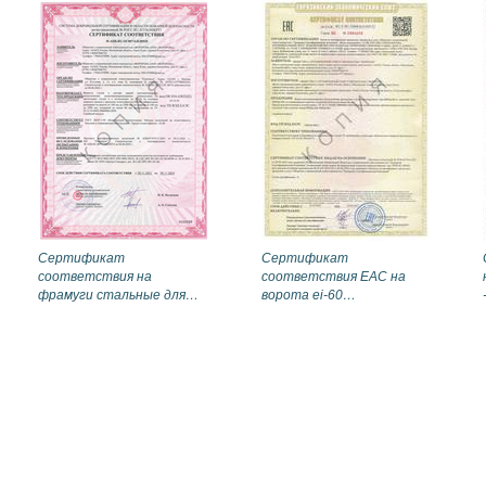
Сертификат
Сертификат
соответствия на
соответствия EAC на
фрамуги стальные для
ворота ei-60
дверей ei-60, eis-60
(противопожарные)