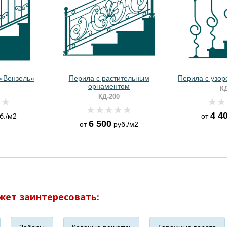
 «Вензель»
Перила с растительным
Перила с узор
орнаментом
КД
КД-200
4 4
б./м2
от
6 500
от
руб./м2
жет заинтересовать: