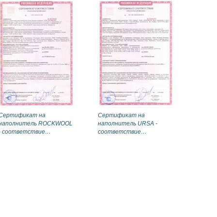
Сертификат на
Сертификат на
наполнитель ROCKWOOL
наполнитель URSA -
- соответствие
соответствие
требованиям
требованиям
противопожарной
противопожарной
безопасности
безопасности