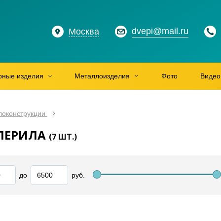
dvepi@mail.ru
Москва
рные изделия
Металлоизделия
Фото
Видео
локонструкции
ПЕРИЛА
(
7
ШТ.)
до
руб.