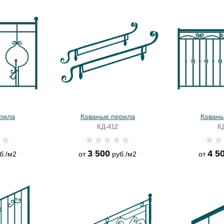
рила
Кованые перила
Кованы
КД-412
К
3 500
4 5
б./м2
от
руб./м2
от