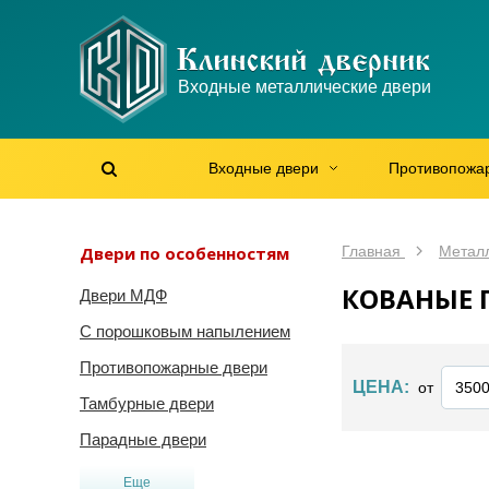
WhatsApp
WhatsApp
Telegram
Max
Max
Входные металлические двери
Мы онлайн!
Мы онлайн!
Мы онлайн!
Мы онлайн!
Мы онлайн!
Входные двери
Противопожа
Найти на сайте
Найти по артикулу
/
Двери по особенностям
Главная
Метал
КОВАНЫЕ 
Двери МДФ
С порошковым напылением
Противопожарные двери
ЦЕНА:
от
Тамбурные двери
Парадные двери
Еще