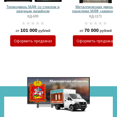
Хочу такую
Термодверь МДФ со стеклом и
Металлическая дверь с
реечным дизайном
панелями МДФ «камень»
бугельной ручкой с LED-
КД-699
КД-1171
подсветкой
101 000
70 000
от
рублей
от
рублей
Хочу такую
Хочу такую
Оформить
предзаказ
Оформить
предзаказ
Хочу такую
Хочу такую
Хочу такую
Хочу такую