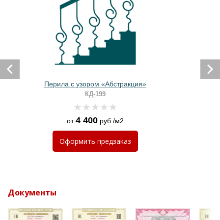
Перила с узором «Абстракция»
КД-199
4 400
от
руб./м2
Оформить
предзаказ
Документы