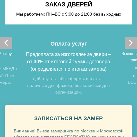
ЗАКАЗ ДВЕРЕЙ
Хочу такую
Мы работаем: ПН–ВС с 9:00 до 21:00 без выходных
Оплата услуг
Хочу такую
Москву –
Выезд з
Предоплата за изготовление двери –
сра
от 30%
от итоговой суммы договора
: МКАД +
(определяется по итогам замера)
В
б./1 км.
н
Действуют любые формы оплаты –
джера.
БЕСП
наличный для физлиц, безналичный для
организаций.
ЗАПИСАТЬСЯ НА ЗАМЕР
Внимание! Выезд замерщика по Москве и Московской
области осуществляется БЕСПЛАТНО при заключении