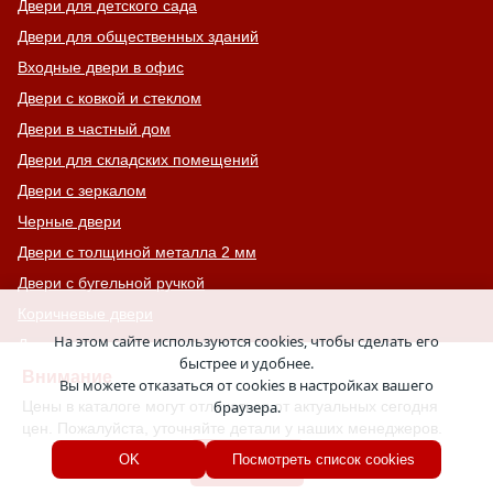
Двери для детского сада
Двери для общественных зданий
Входные двери в офис
Двери с ковкой и стеклом
Двери в частный дом
Двери для складских помещений
Двери с зеркалом
Черные двери
Двери с толщиной металла 2 мм
Двери с бугельной ручкой
Коричневые двери
На этом сайте используются cookies, чтобы сделать его
Для гостиниц, отелей, хостелов
быстрее и удобнее.
Взломостойкие двери
Внимание
Вы можете отказаться от cookies в настройках вашего
Цены в каталоге могут отличаться от актуальных сегодня
браузера.
Левые двери
цен. Пожалуйста, уточняйте детали у наших менеджеров.
Правые двери
Хорошо
OK
Посмотреть список cookies
Двери с окнами по бокам