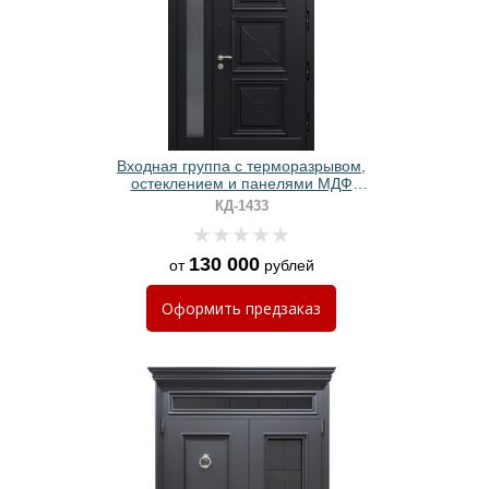
Входная группа с терморазрывом,
остеклением и панелями МДФ
черного цвета с багетом
КД-1433
130 000
от
рублей
Оформить
предзаказ