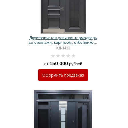
Двустворчатая уличная термодверь
со стеклами, карнизом, отбойником,
кнокером, металлобагетом и серым
КД-1422
полимерным покрытием
150 000
от
рублей
Оформить
предзаказ