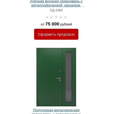
Уличная входная термодверь с
металлофиленкой, карнизом,
стеклом и решеткой, зеленой
КД-1460
полимерной покраской
75 000
от
рублей
Оформить
предзаказ
Полуторная металлическая