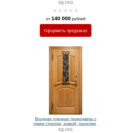
панелями МДФ, стеклом и
КД-1412
решеткой «лазерная резка»
140 000
от
рублей
Оформить
предзаказ
Входная уличная термодверь с
узким стеклом, ковкой, панелями
МДФ со шпоном
КД-1411