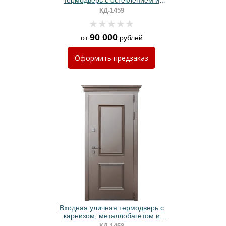
термодверь с остеклением и
зеленым порошковым покрытием
КД-1459
90 000
от
рублей
Оформить
предзаказ
Входная уличная термодверь с
карнизом, металлобагетом и
коричневым полимерным