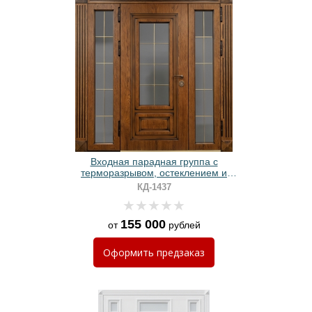
Входная парадная группа с
терморазрывом, остеклением и
панелями МДФ
КД-1437
155 000
от
рублей
Оформить
предзаказ