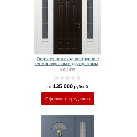
Остекленная входная группа с
терморазрывом и двухцветными
окрашенными панелями МДФ RAL
КД-1435
135 000
от
рублей
Оформить
предзаказ