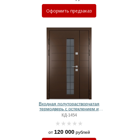
Оформить
предзаказ
Входная полуторастворчатая
термодверь с остеклением и
панелями МДФ коричневого цвета
КД-1454
120 000
от
рублей