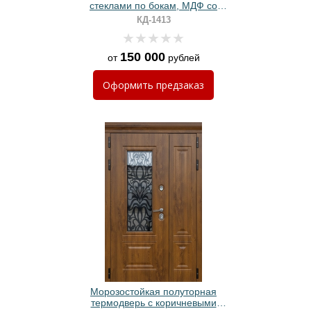
стеклами по бокам, МДФ со
шпоном, бугельной ручкой
КД-1413
150 000
от
рублей
Оформить
предзаказ
Морозостойкая полуторная
термодверь с коричневыми