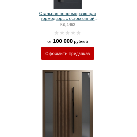
Стальная непромерзающая
термодверь с остекленной
фрамугой, бугельными ручками и
КД-1462
серыми панелями МДФ
100 000
от
рублей
Оформить
предзаказ