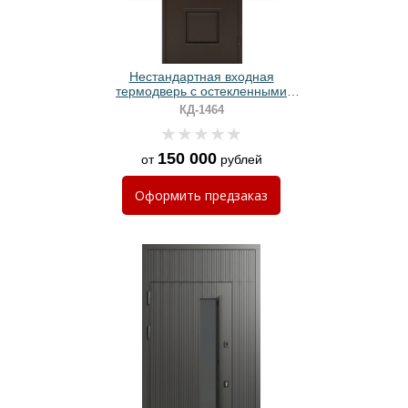
Нестандартная входная
термодверь с остекленными
вставками, металлофиленкой и
КД-1464
МДФ
150 000
от
рублей
Оформить
предзаказ