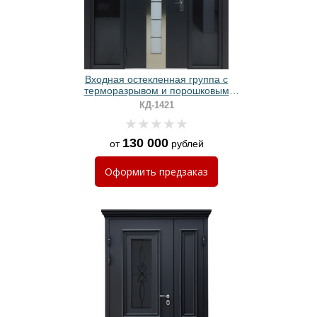
Входная остекленная группа с
терморазрывом и порошковым
черным окрашиванием
КД-1421
130 000
от
рублей
Оформить
предзаказ