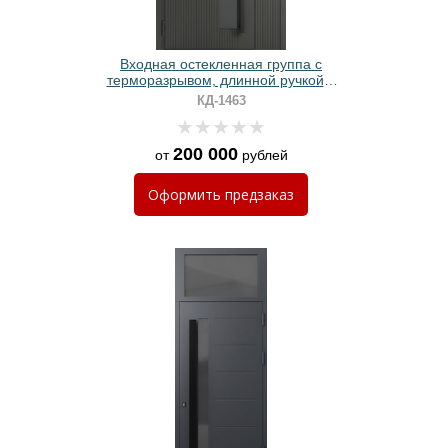
Входная остекленная группа с
терморазрывом, длинной ручкой и
панелями МДФ графит с линейным
КД-1463
фрезерованием
200 000
от
рублей
Оформить
предзаказ