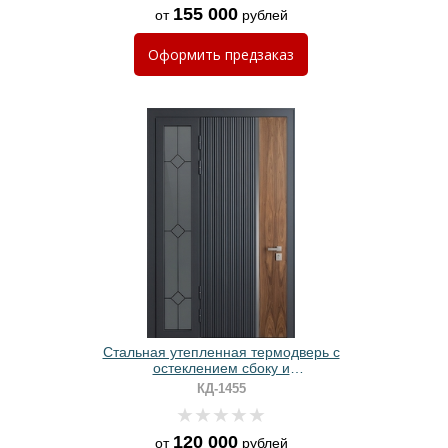
155 000
от
рублей
Оформить
предзаказ
Стальная утепленная термодверь с
остеклением сбоку и
комбинированными панелями МДФ
КД-1455
RAL + шпон
120 000
от
рублей