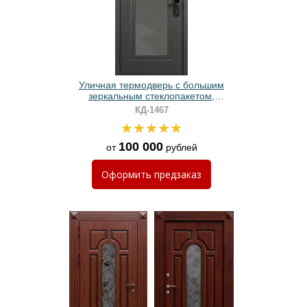
Уличная термодверь с большим
зеркальным стеклопакетом,
электронным замком и серым
КД-1467
порошковым окрашиванием
100 000
от
рублей
Оформить
предзаказ