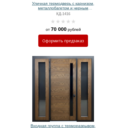
Уличная термодверь с карнизом,
металлобагетом и черным
полимерным покрытием
КД-1416
70 000
от
рублей
Оформить
предзаказ
Входная группа с терморазрывом,