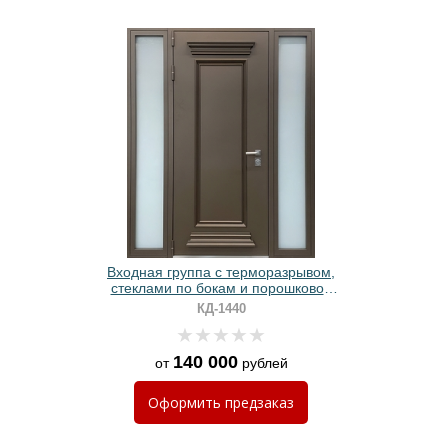
Входная группа с терморазрывом,
стеклами по бокам и порошковой
покраской с металлобагетом
КД-1440
140 000
от
рублей
Оформить
предзаказ