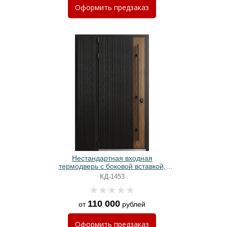
Оформить
предзаказ
Нестандартная входная
термодверь с боковой вставкой,
бугельной ручкой, черными
КД-1453
панелями МДФ со вставкой шпона
110 000
от
рублей
Оформить
предзаказ