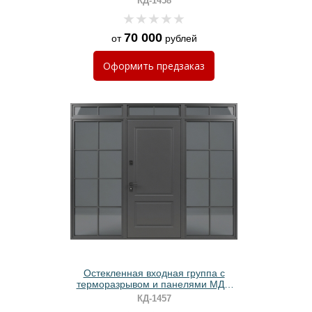
КД-1458
окрашиванием
70 000
от
рублей
Оформить
предзаказ
Остекленная входная группа с
терморазрывом и панелями МДФ
графит
КД-1457