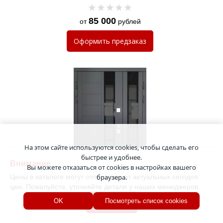
85 000
от
рублей
Оформить
предзаказ
На этом сайте используются cookies, чтобы сделать его
быстрее и удобнее.
Внимание
Вы можете отказаться от cookies в настройках вашего
Цены в каталоге могут отличаться от актуальных сегодня
браузера.
цен. Пожалуйста, уточняйте детали у наших менеджеров.
Утепленная полуторная
термодверь с тонированными
Хорошо
OK
Посмотреть список cookies
стеклами и панелями МДФ графит
КД-1410