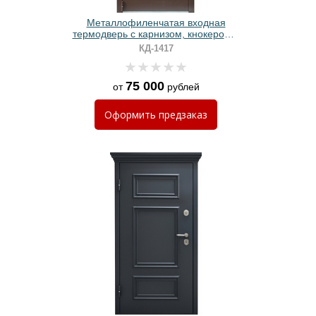
Металлофиленчатая входная
термодверь с карнизом, кнокером и
коричневой полимерной покраской
КД-1417
75 000
от
рублей
Оформить
предзаказ