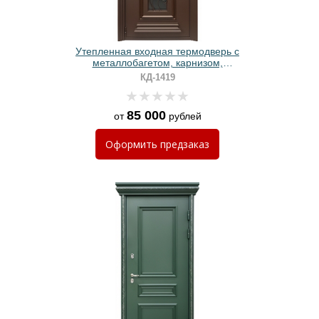
Утепленная входная термодверь с
металлобагетом, карнизом,
стеклопакетом, ковкой и
КД-1419
коричневым полимерным
покрытием
85 000
от
рублей
Оформить
предзаказ