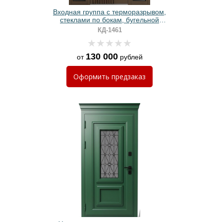
Входная группа с терморазрывом,
стеклами по бокам, бугельной
ручкой, металлорейками и
КД-1461
коричневой покраской
130 000
от
рублей
Оформить
предзаказ