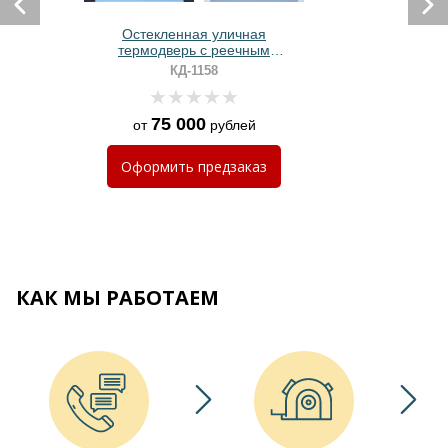
Остекленная уличная
термодверь с реечным
оформлением и порошковым
КД-1158
окрашиванием
75 000
от
рублей
Оформить
предзаказ
КАК МЫ РАБОТАЕМ