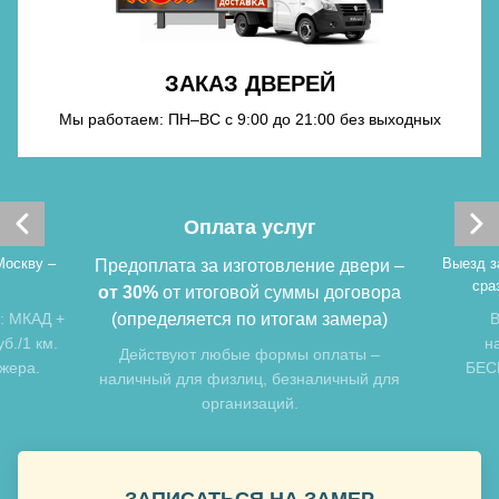
Хочу такую
ЗАКАЗ ДВЕРЕЙ
Хочу такую
Мы работаем: ПН–ВС с 9:00 до 21:00 без выходных
Оплата услуг
Москву –
Выезд з
Предоплата за изготовление двери –
сра
от 30%
от итоговой суммы договора
: МКАД +
(определяется по итогам замера)
В
б./1 км.
н
Хочу такую
Действуют любые формы оплаты –
джера.
БЕСП
наличный для физлиц, безналичный для
организаций.
Хочу такую
ЗАПИСАТЬСЯ НА ЗАМЕР