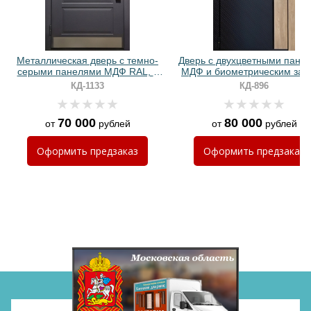
Металлическая дверь с темно-
Дверь с двухцветными пане
серыми панелями МДФ RAL, с
МДФ и биометрическим зам
отбойником и биометрическим
КД-1133
КД-896
замком
70 000
80 000
от
рублей
от
рублей
Хочу такую
Оформить
предзаказ
Оформить
предзаказ
Хочу такую