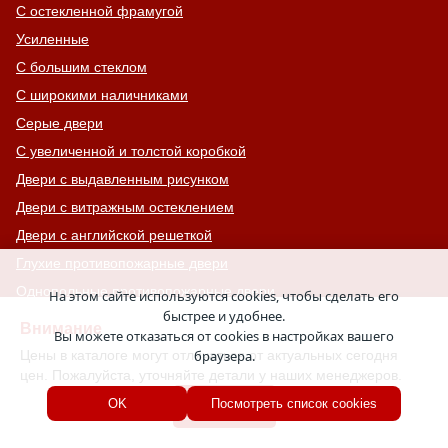
С остекленной фрамугой
Усиленные
С большим стеклом
С широкими наличниками
Серые двери
С увеличенной и толстой коробкой
Двери с выдавленным рисунком
Двери с витражным остеклением
Двери с английской решеткой
Глухие противопожарные двери
Однопольные противопожарные двери
На этом сайте используются cookies, чтобы сделать его
быстрее и удобнее.
Двери со львом
Внимание
Вы можете отказаться от cookies в настройках вашего
Двери Антипаника
Цены в каталоге могут отличаться от актуальных сегодня
браузера.
Двери с окном сверху
цен. Пожалуйста, уточняйте детали у наших менеджеров.
Двери для хозяйственных помещений
Хорошо
OK
Посмотреть список cookies
Входные группы