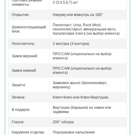
Противосъемные
2 (3,4,5,6,7) шт
элементы:
Открытие:
Наружу или вовнутрь на 180°
Пенопласт, Ursa, Rock Wool,
Шумопоглощающий
пенополистирол, минеральная вата,
блок:
базальтовая плита (на выбор клиента)
Уплотнитель:
2 контура (3 контура)
ПРО САМ (опционально на выбор
Замок верхний:
клиента)
ПРО САМ (опционально на выбор
Замок нижний:
клиента)
Замковое крыло (бронеконверт,
Защита:
марганец)
Личина:
Ключ+Ключ или Ключ+Вертушка
Вертушка (барашек) на замок или
В подарок:
задвижка
Глазок:
200° обзора
Наружняя отделка:
Порошковое напыление