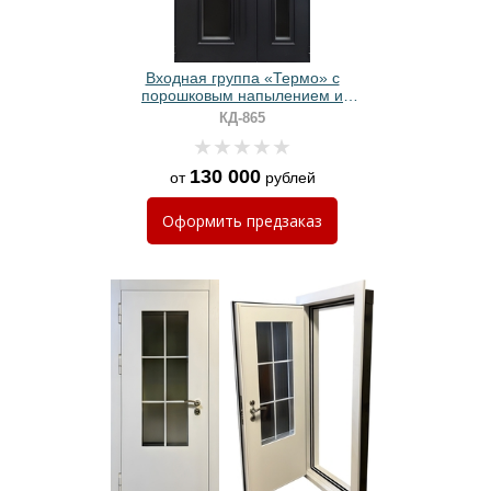
Входная группа «Термо» с
порошковым напылением и
стеклом
КД-865
130 000
от
рублей
Оформить
предзаказ