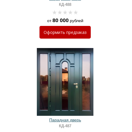
КД-488
80 000
от
рублей
Оформить
предзаказ
Парадная дверь
КД-487