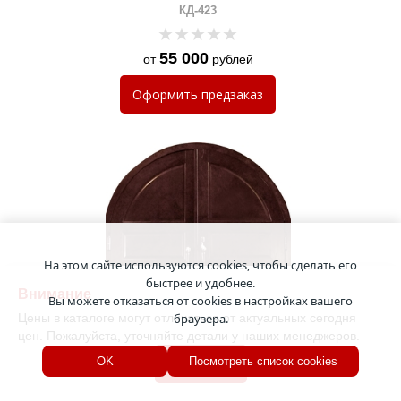
КД-423
55 000
от
рублей
Оформить
предзаказ
На этом сайте используются cookies, чтобы сделать его
быстрее и удобнее.
Внимание
Вы можете отказаться от cookies в настройках вашего
Цены в каталоге могут отличаться от актуальных сегодня
браузера.
цен. Пожалуйста, уточняйте детали у наших менеджеров.
Арочная дверь из массива
Хорошо
OK
Посмотреть список cookies
КД-422