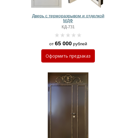
Дверь с терморазрывом и отделкой
МДФ
КД-731
65 000
от
рублей
Оформить
предзаказ