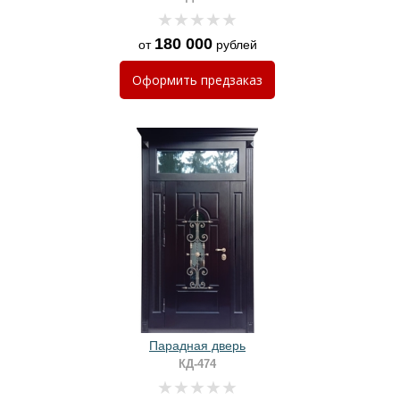
180 000
от
рублей
Оформить
предзаказ
Парадная дверь
КД-474