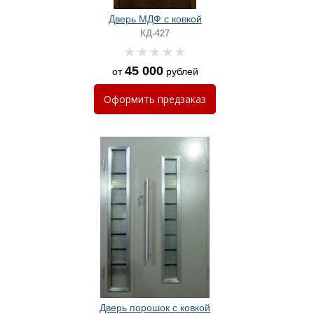
Дверь МДФ с ковкой
КД-427
45 000
от
рублей
Оформить
предзаказ
Дверь порошок с ковкой