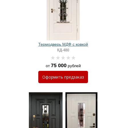
Термодверь МДФ с ковкой
КД-480
75 000
от
рублей
Оформить
предзаказ