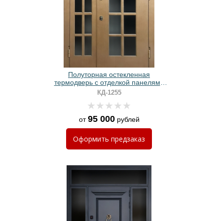
Полуторная остекленная
термодверь с отделкой панелями
МДФ
КД-1255
95 000
от
рублей
Оформить
предзаказ