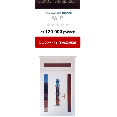
Парадная дверь
КД-477
120 000
от
рублей
Оформить
предзаказ