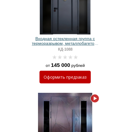
Входная остекленная группа с
терморазрывом, металлобагетом,
кнокером и полимерным покрытием
КД-1088
145 000
от
рублей
Оформить
предзаказ