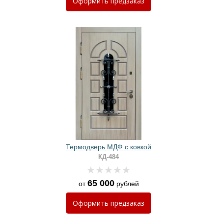
Оформить
предзаказ
Термодверь МДФ с ковкой
КД-484
65 000
от
рублей
Оформить
предзаказ