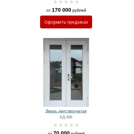
170 000
от
рублей
Оформить
предзаказ
Дверь двустворчатая
КД-486
70 000
от
рублей