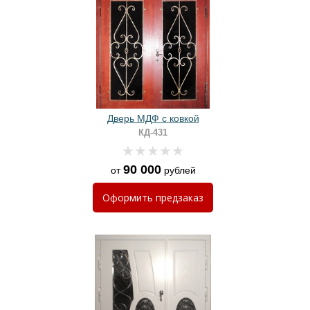
Дверь МДФ с ковкой
КД-431
90 000
от
рублей
Оформить
предзаказ