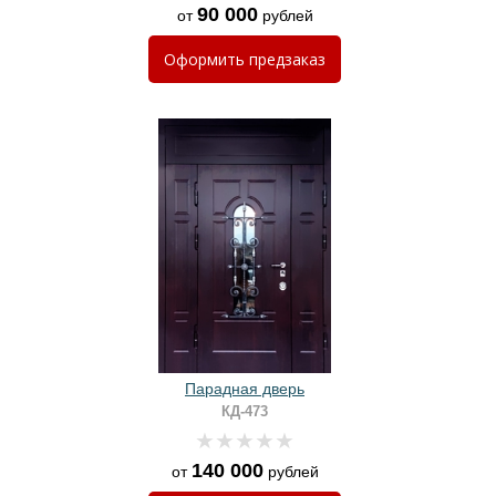
90 000
от
рублей
Оформить
предзаказ
Парадная дверь
КД-473
140 000
от
рублей