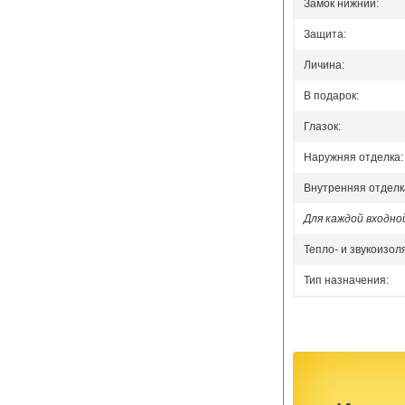
Замок нижний:
Защита:
Личина:
В подарок:
Глазок:
Наружняя отделка:
Внутренняя отделк
Для каждой входн
Тепло- и звукоизол
Тип назначения: