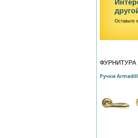
Интер
друго
Оставьте з
ФУРНИТУРА
Ручки Armadil