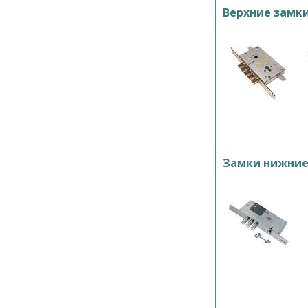
Верхние замк
Замки нижни