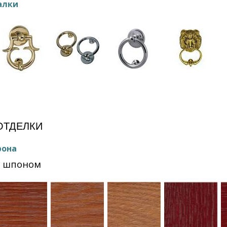
алки
ОТДЕЛКИ
рона
Ф шпоном