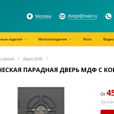
dvepi@mail.ru
Москва
рные изделия
Металлоизделия
Фото
Видео
г дверей
Двери МДФ
ЕСКАЯ ПАРАДНАЯ ДВЕРЬ МДФ С КО
4
От
За ста