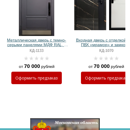
Хочу такую
Металлическая дверь с темно-
Входная дверь с отделкой
серыми панелями МДФ RAL, с
ПВХ «мрамор» и замком 
отбойником и биометрическим
биометрией
КД-1133
КД-1070
замком
70 000
70 000
от
рублей
от
рублей
Хочу такую
Оформить
предзаказ
Оформить
предзаказ
Хочу такую