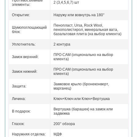
Противосъемные
2 (3,4,5,6,7) шт
элементы:
Открытие:
Наружу или вовнутрь на 180°
Пенопласт, Ursa, Rock Wool,
Шумопоглощающий
пенополистирол, минеральная вата,
блок:
базальтовая плита (на выбор клиента)
Уплотнитель:
2 контура
ПРО САМ (опционально на выбор
Замок верхний:
клиента)
ПРО САМ (опционально на выбор
Замок нижний:
клиента)
Замковое крыло (бронеконверт,
Защита:
марганец)
Личина:
Ключ+Ключ или Ключ+Вертушка
Вертушка (барашек) на замок или
В подарок:
задвижка
Глазок:
200° обзора
Наружняя отделка:
МДФ