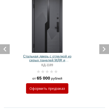
Стальная дверь с отделкой из
серых панелей МДФ и
биометрическим замком
КД-1189
65 000
от
рублей
Оформить
предзаказ