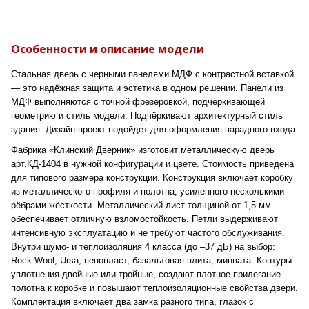
Особенности и описание модели
Стальная дверь с черными панелями МДФ с контрастной вставкой
— это надёжная защита и эстетика в одном решении. Панели из
МДФ выполняются с точной фрезеровкой, подчёркивающей
геометрию и стиль модели. Подчёркивают архитектурный стиль
здания. Дизайн-проект подойдет для оформления парадного входа.
Фабрика «Клинский Дверник» изготовит металлическую дверь
арт.КД-1404 в нужной конфигурации и цвете. Стоимость приведена
для типового размера конструкции. Конструкция включает коробку
из металлического профиля и полотна, усиленного несколькими
рёбрами жёсткости. Металлический лист толщиной от 1,5 мм
обеспечивает отличную взломостойкость. Петли выдерживают
интенсивную эксплуатацию и не требуют частого обслуживания.
Внутри шумо- и теплоизоляция 4 класса (до –37 дБ) на выбор:
Rock Wool, Ursa, пенопласт, базальтовая плита, минвата. Контуры
уплотнения двойные или тройные, создают плотное прилегание
полотна к коробке и повышают теплоизоляционные свойства двери.
Комплектация включает два замка разного типа, глазок с