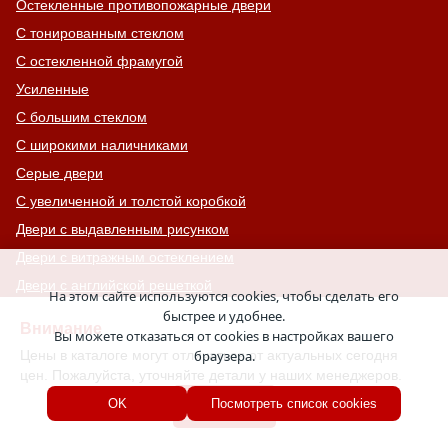
Остекленные противопожарные двери
С тонированным стеклом
С остекленной фрамугой
Усиленные
С большим стеклом
С широкими наличниками
Серые двери
С увеличенной и толстой коробкой
Двери с выдавленным рисунком
Двери с витражным остеклением
Двери с английской решеткой
На этом сайте используются cookies, чтобы сделать его
Глухие противопожарные двери
быстрее и удобнее.
Внимание
Вы можете отказаться от cookies в настройках вашего
Однопольные противопожарные двери
Цены в каталоге могут отличаться от актуальных сегодня
браузера.
Двери со львом
цен. Пожалуйста, уточняйте детали у наших менеджеров.
Двери Антипаника
Хорошо
OK
Посмотреть список cookies
Двери с окном сверху