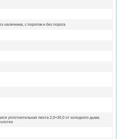
з наличника, с порогом и без порога
аяся
уплотнительная лента 2,0×30,0 от холодного дыма.
полотен