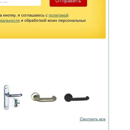
 кнопку, я соглашаюсь с
политикой
иальности
и обработкой моих персональных
Смотреть все