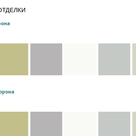
ОТДЕЛКИ
рона
орона