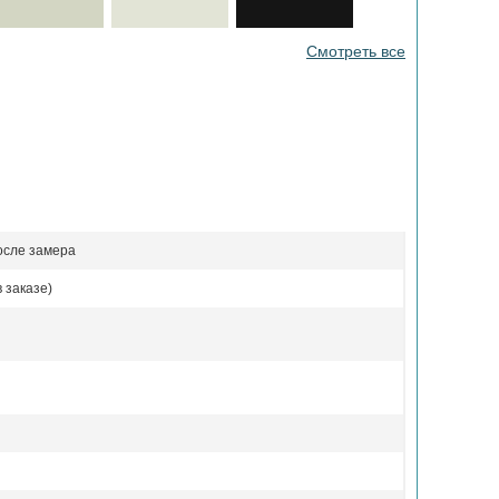
Смотреть все
осле замера
 заказе)