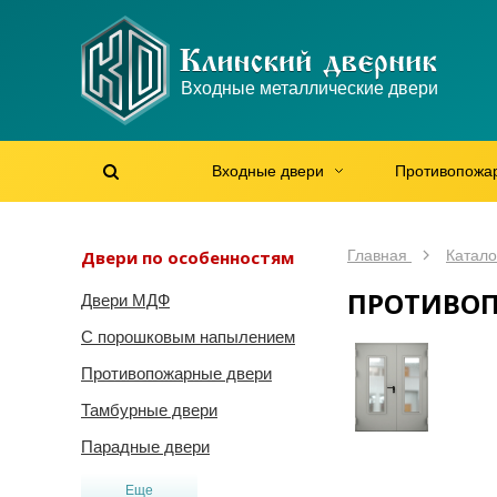
WhatsApp
WhatsApp
Telegram
Max
Max
Входные металлические двери
Мы онлайн!
Мы онлайн!
Мы онлайн!
Мы онлайн!
Мы онлайн!
Входные двери
Противопожа
Найти на сайте
Найти по артикулу
/
Двери по особенностям
Главная
Катало
ПРОТИВОП
Двери МДФ
С порошковым напылением
Противопожарные двери
Тамбурные двери
Парадные двери
Еще