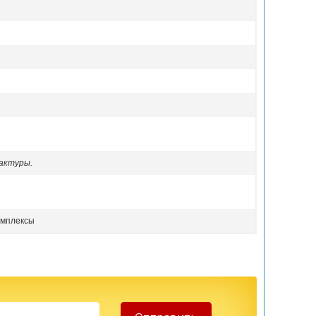
актуры.
омплексы