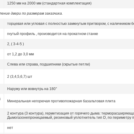
1250 мм на 2000 мм (стандартная комплектация)
ение двери по размерам заказчика.
торцевая или угловая с полностью замкнутым притвором, с наличником бе
гнутый профиль , производится на прокатном станке
2, ( 3-4-5 )
от 1,2 до 3,0 мм
Слева или справа, подшипники (скрытые петли)
2 (3,4,5,6,7) шт
Наружу или вовнутрь на 180°
й
Минеральная негорючая противопожарная базальтовая плита
2 контура (3 контура), герметизация от горячего дыма:
терморасширяющ
Дымогазонепроницаемый, резиновый уплотнитель тип D, по периметру 
нет