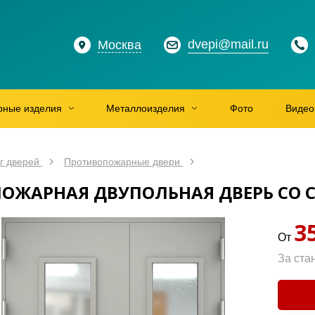
dvepi@mail.ru
Москва
рные изделия
Металлоизделия
Фото
Видео
г дверей
Противопожарные двери
ОЖАРНАЯ ДВУПОЛЬНАЯ ДВЕРЬ СО С
3
От
За ста