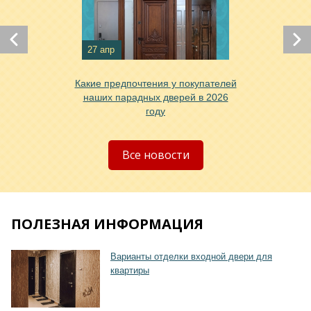
27 апр
Какие предпочтения у покупателей
Хочу такую
наших парадных дверей в 2026
году
Хочу такую
Все новости
ПОЛЕЗНАЯ ИНФОРМАЦИЯ
Варианты отделки входной двери для
квартиры
Хочу такую