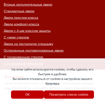
Вторые дополнительные двери
Стандартные двери
Двери престиж-класса
Двери комфорт-класса
Двери с 4-ым классом защиты
С узким стеклом
Двери на лестничную площадку
Остекленные противопожарные двери
С тонированным стеклом
С остекленной фрамугой
На этом сайте используются cookies, чтобы сделать его
Усиленные
быстрее и удобнее.
С большим стеклом
Внимание
Вы можете отказаться от cookies в настройках вашего
С широкими наличниками
Цены в каталоге могут отличаться от актуальных сегодня
браузера.
цен. Пожалуйста, уточняйте детали у наших менеджеров.
Серые двери
Хорошо
OK
Посмотреть список cookies
С увеличенной и толстой коробкой
Двери с выдавленным рисунком