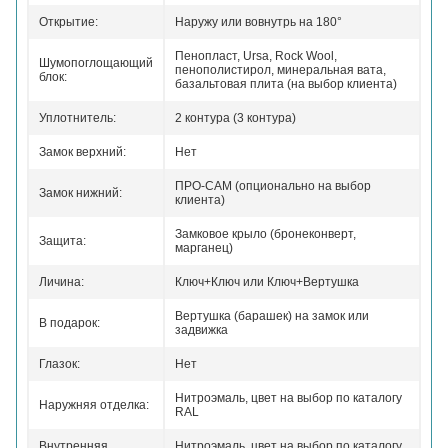
Открытие:
Наружу или вовнутрь на 180°
Пенопласт, Ursa, Rock Wool,
Шумопоглощающий
пенополистирол, минеральная вата,
блок:
базальтовая плита (на выбор клиента)
Уплотнитель:
2 контура (3 контура)
Замок верхний:
Нет
ПРО-САМ (опционально на выбор
Замок нижний:
клиента)
Замковое крыло (бронеконверт,
Защита:
марганец)
Личина:
Ключ+Ключ или Ключ+Вертушка
Вертушка (барашек) на замок или
В подарок:
задвижка
Глазок:
Нет
Нитроэмаль, цвет на выбор по каталогу
Наружняя отделка:
RAL
Внутренняя
Нитроэмаль, цвет на выбор по каталогу