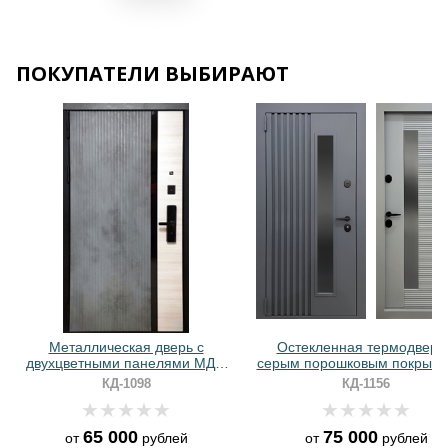
ПОКУПАТЕЛИ ВЫБИРАЮТ
Хочу такую
Хочу такую
Металлическая дверь с
Остекленная термодверь
двухцветными панелями МДФ
серым порошковым покрыти
ПВХ и биометрическим замком
реечным дизайном
КД-1098
КД-1156
65 000
75 000
от
рублей
от
рублей