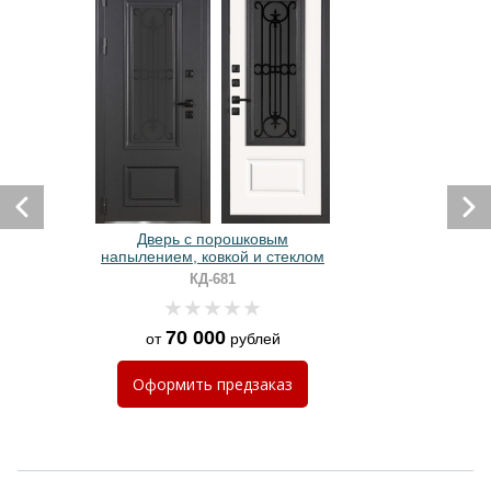
Дверь с порошковым
М
напылением, ковкой и стеклом
КД-681
70 000
от
рублей
Оформить
предзаказ