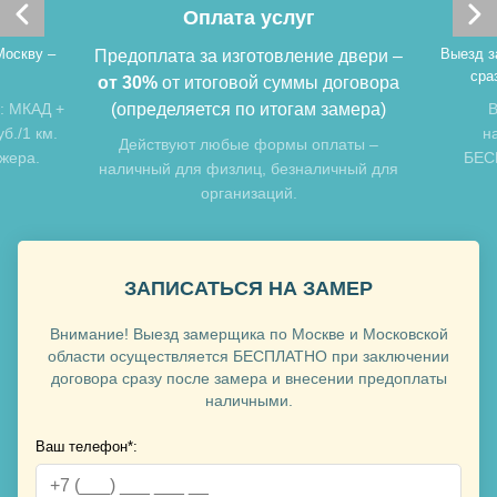
Оплата услуг
Москву –
Выезд з
Предоплата за изготовление двери –
сра
от 30%
от итоговой суммы договора
: МКАД +
(определяется по итогам замера)
В
б./1 км.
н
Хочу такую
Действуют любые формы оплаты –
джера.
БЕСП
наличный для физлиц, безналичный для
организаций.
Хочу такую
ЗАПИСАТЬСЯ НА ЗАМЕР
Внимание! Выезд замерщика по Москве и Московской
области осуществляется БЕСПЛАТНО при заключении
договора сразу после замера и внесении предоплаты
наличными.
Ваш телефон*:
Хочу такую