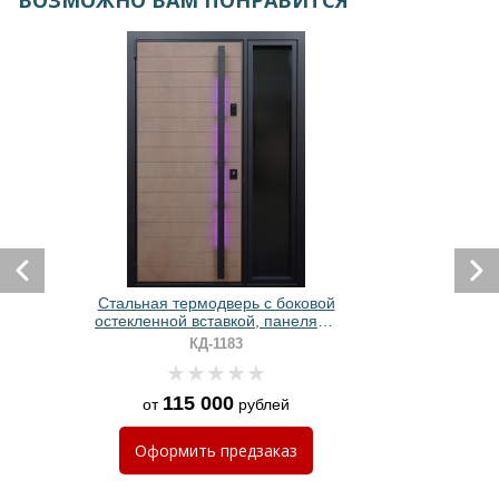
ВОЗМОЖНО ВАМ ПОНРАВИТСЯ
Стальная термодверь с боковой
остекленной вставкой, панелями
МДФ и длинной бугельной
КД-1183
ручкой
115 000
от
рублей
Оформить
предзаказ