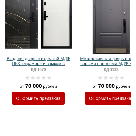
Хочу такую
Хочу такую
Входная дверь с отделкой МДФ
Металлическая дверь с тем
ПВХ «мрамор» и замком с
серыми панелями МДФ RAL
биометрией
отбойником и биометричес
КД-1070
КД-1133
замком
70 000
70 000
от
рублей
от
рублей
Хочу такую
Оформить
предзаказ
Оформить
предзаказ
Хочу такую