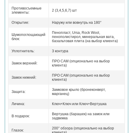
Противосъемные
2 (3,4,5,6,7) шт
элементы:
Открытие:
Наружу или вовнутрь на 180°
Пенопласт, Ursa, Rock Wool,
Шумопоглощающий
пенополистирол, минеральная вата,
блок:
базальтовая плита (на выбор клиента)
Уплотнитель:
3 контура
ПРО САМ (опционально на выбор
Замок верхний:
клиента)
ПРО САМ (опционально на выбор
Замок нижний:
клиента)
Замковое крыло (бронеконверт,
Защита:
марганец)
Личина:
Ключ+Ключ или Ключ+Вертушка
Вертушка (барашек) на замок или
В подарок:
задвижка
200° обзора (опционально на выбор
Глазок:
клиента)