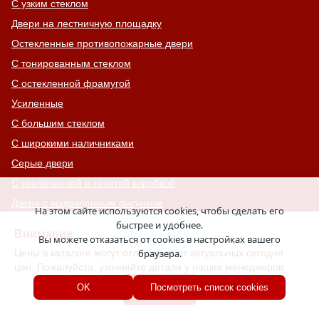
С узким стеклом
Двери на лестничную площадку
Остекленные противопожарные двери
С тонированным стеклом
С остекленной фрамугой
Усиленные
С большим стеклом
С широкими наличниками
Серые двери
С увеличенной и толстой коробкой
Двери с выдавленным рисунком
На этом сайте используются cookies, чтобы сделать его
Двери с витражным остеклением
быстрее и удобнее.
Внимание
Вы можете отказаться от cookies в настройках вашего
Двери с английской решеткой
Цены в каталоге могут отличаться от актуальных сегодня
браузера.
Глухие противопожарные двери
цен. Пожалуйста, уточняйте детали у наших менеджеров.
Однопольные противопожарные двери
Хорошо
OK
Посмотреть список cookies
Двери со львом