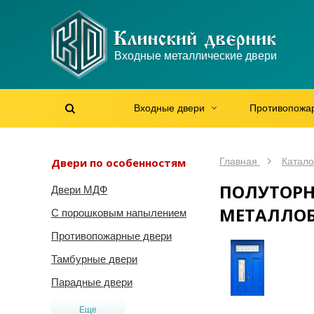
WhatsApp
WhatsApp
Telegram
Max
Max
Входные металлические двери
Мы онлайн!
Мы онлайн!
Мы онлайн!
Мы онлайн!
Мы онлайн!
Входные двери
Противопожа
Найти на сайте
Найти по артикулу
/
Двери по особенностям
Главная
Катало
ПОЛУТОРН
Двери МДФ
МЕТАЛЛОБ
С порошковым напылением
Противопожарные двери
Тамбурные двери
Парадные двери
Еще