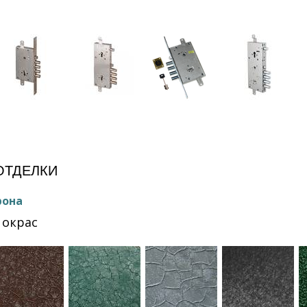
е
ОТДЕЛКИ
рона
окрас