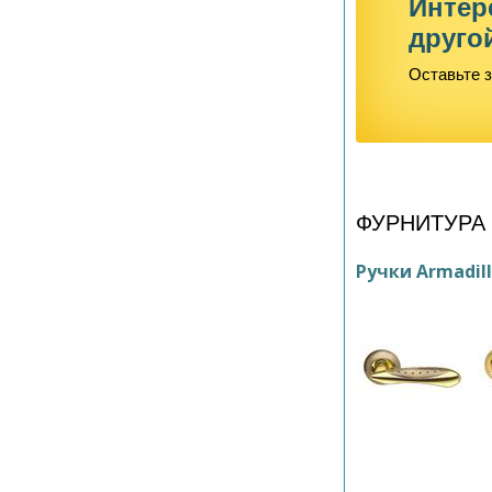
Интер
друго
Оставьте з
ФУРНИТУРА
Ручки Armadil