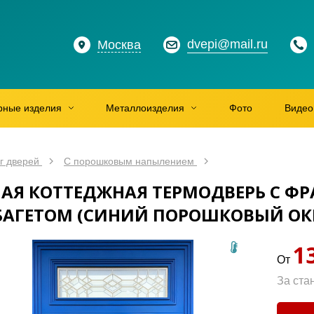
dvepi@mail.ru
Москва
рные изделия
Металлоизделия
Фото
Видео
г дверей
С порошковым напылением
АЯ КОТТЕДЖНАЯ ТЕРМОДВЕРЬ С ФР
АГЕТОМ (СИНИЙ ПОРОШКОВЫЙ ОК
1
От
За ста