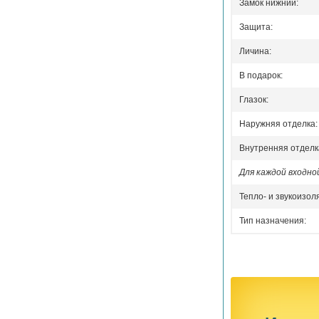
Замок нижний:
Защита:
Личина:
В подарок:
Глазок:
Наружняя отделка:
Внутренняя отделк
Для каждой входн
Тепло- и звукоизол
Тип назначения: