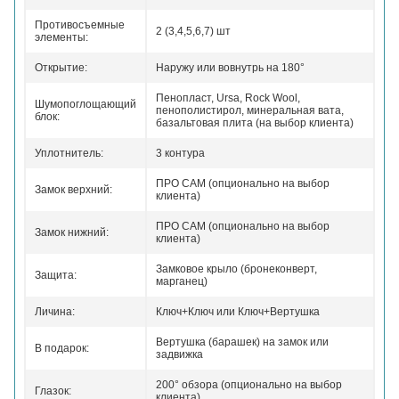
Противосъемные
2 (3,4,5,6,7) шт
элементы:
Открытие:
Наружу или вовнутрь на 180°
Пенопласт, Ursa, Rock Wool,
Шумопоглощающий
пенополистирол, минеральная вата,
блок:
базальтовая плита (на выбор клиента)
Уплотнитель:
3 контура
ПРО САМ (опционально на выбор
Замок верхний:
клиента)
ПРО САМ (опционально на выбор
Замок нижний:
клиента)
Замковое крыло (бронеконверт,
Защита:
марганец)
Личина:
Ключ+Ключ или Ключ+Вертушка
Вертушка (барашек) на замок или
В подарок:
задвижка
200° обзора (опционально на выбор
Глазок:
клиента)