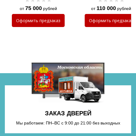
75 000
110 000
от
рублей
от
рублей
Хочу такую
Оформить
предзаказ
Оформить
предзаказ
Хочу такую
Хочу такую
ЗАКАЗ ДВЕРЕЙ
Хочу такую
Мы работаем: ПН–ВС с 9:00 до 21:00 без выходных