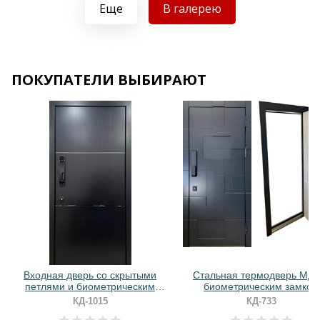
Хочу такую
Еще
В галерею
ПОКУПАТЕЛИ ВЫБИРАЮТ
Хочу такую
Хочу такую
Входная дверь со скрытыми
Стальная термодверь МДФ
петлями и биометрическим
биометрическим замком
замком (МДФ с молдингами)
КД-1015
КД-733