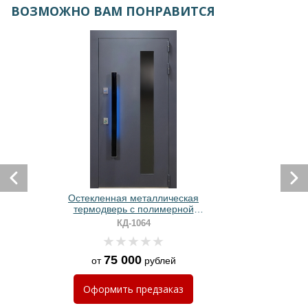
ВОЗМОЖНО ВАМ ПОНРАВИТСЯ
Остекленная металлическая
термодверь с полимерной
покраской и вертикальной
КД-1064
бугельной ручкой
75 000
от
рублей
Оформить
предзаказ