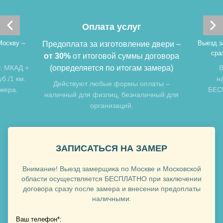
Оплата услуг
Москву –
Выезд з
Предоплата за изготовление двери –
сра
от 30%
от итоговой суммы договора
: МКАД +
(определяется по итогам замера)
В
б./1 км.
н
Хочу такую
Действуют любые формы оплаты –
джера.
БЕСП
наличный для физлиц, безналичный для
организаций.
Хочу такую
ЗАПИСАТЬСЯ НА ЗАМЕР
Внимание! Выезд замерщика по Москве и Московской
области осуществляется БЕСПЛАТНО при заключении
договора сразу после замера и внесении предоплаты
наличными.
Ваш телефон*: