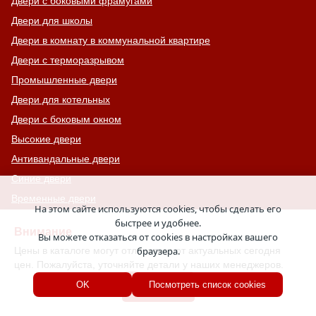
Двери с боковыми фрамугами
Двери для школы
Двери в комнату в коммунальной квартире
Двери с терморазрывом
Промышленные двери
Двери для котельных
Двери с боковым окном
Высокие двери
Антивандальные двери
Синие двери
Временные двери
На этом сайте используются cookies, чтобы сделать его
Белые двери
быстрее и удобнее.
Внимание
Вы можете отказаться от cookies в настройках вашего
Полуторапольные двери
Цены в каталоге могут отличаться от актуальных сегодня
браузера.
Двери для лифтовых холлов
цен. Пожалуйста, уточняйте детали у наших менеджеров.
Двухконтурные двери
Хорошо
OK
Посмотреть список cookies
Двери в мусорокамеру