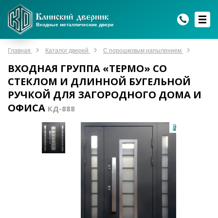
WhatsApp
WhatsApp
Telegram
Max
Max
Входные металлические двери
Мы онлайн!
Мы онлайн!
Мы онлайн!
Мы онлайн!
Мы онлайн!
Главная
Каталог дверей
С порошковым напылением
ВХОДНАЯ ГРУППА «ТЕРМО» СО
СТЕКЛОМ И ДЛИННОЙ БУГЕЛЬНОЙ
РУЧКОЙ ДЛЯ ЗАГОРОДНОГО ДОМА И
ОФИСА
КД-888