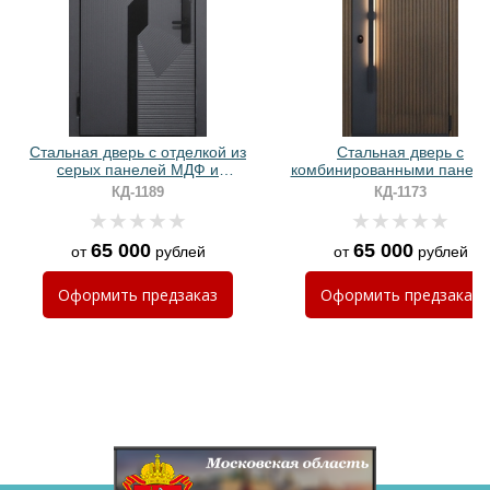
Хочу такую
Стальная дверь с отделкой из
Стальная дверь с
серых панелей МДФ и
комбинированными панел
биометрическим замком
МДФ и ручкой-скобой с
КД-1189
КД-1173
подсветкой
65 000
65 000
от
рублей
от
рублей
Хочу такую
Оформить
предзаказ
Оформить
предзаказ
Хочу такую