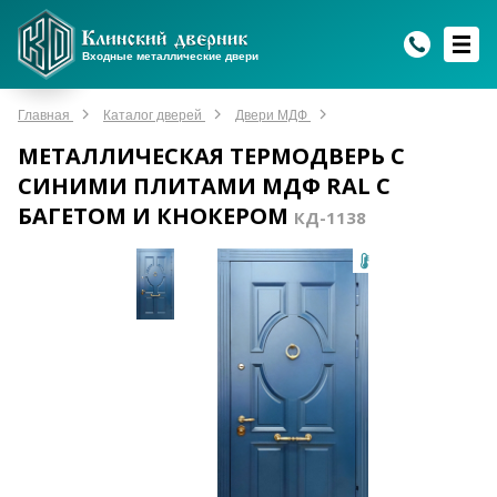
WhatsApp
WhatsApp
Telegram
Max
Max
Входные металлические двери
Мы онлайн!
Мы онлайн!
Мы онлайн!
Мы онлайн!
Мы онлайн!
Главная
Каталог дверей
Двери МДФ
МЕТАЛЛИЧЕСКАЯ ТЕРМОДВЕРЬ С
СИНИМИ ПЛИТАМИ МДФ RAL С
БАГЕТОМ И КНОКЕРОМ
КД-1138