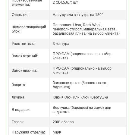
Противосъемные
2 (3,4,5,6,7) шт
элементы:
Открытие:
Наружу или вовнутрь на 180°
Пенопласт, Ursa, Rock Wool,
Шумопоглощающий
пенополистирол, минеральная вата,
блок:
базальтовая плита (на выбор клиента)
Уплотнитель:
3 контура
ПРО САМ (опционально на выбор
Замок верхний:
клиента)
ПРО САМ (опционально на выбор
Замок нижний:
клиента)
Замковое крыло (бронеконверт,
Защита:
марганец)
Личина:
Ключ+Ключ или Ключ+Вертушка
Вертушка (барашек) на замок или
В подарок:
задвижка
Глазок:
200° обзора
Наружняя отделка:
МДФ