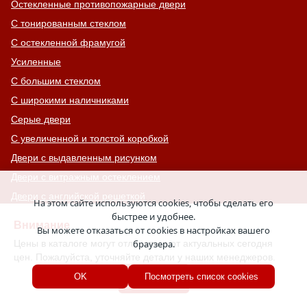
Остекленные противопожарные двери
С тонированным стеклом
С остекленной фрамугой
Усиленные
С большим стеклом
С широкими наличниками
Серые двери
С увеличенной и толстой коробкой
Двери с выдавленным рисунком
Двери с витражным остеклением
Двери с английской решеткой
На этом сайте используются cookies, чтобы сделать его
Глухие противопожарные двери
быстрее и удобнее.
Внимание
Вы можете отказаться от cookies в настройках вашего
Однопольные противопожарные двери
Цены в каталоге могут отличаться от актуальных сегодня
браузера.
Двери со львом
цен. Пожалуйста, уточняйте детали у наших менеджеров.
Двери Антипаника
Хорошо
OK
Посмотреть список cookies
Двери с окном сверху