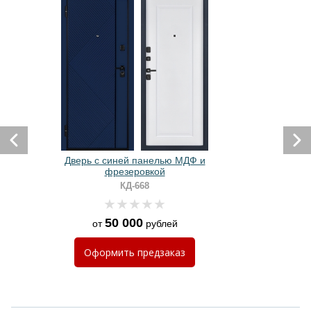
Дверь с синей панелью МДФ и
фрезеровкой
КД-668
50 000
от
рублей
Оформить
предзаказ