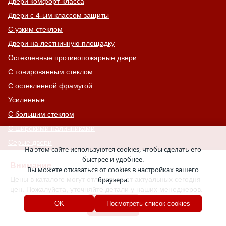
Двери комфорт-класса
Двери с 4-ым классом защиты
С узким стеклом
Двери на лестничную площадку
Остекленные противопожарные двери
С тонированным стеклом
С остекленной фрамугой
Усиленные
С большим стеклом
С широкими наличниками
Серые двери
На этом сайте используются cookies, чтобы сделать его
С увеличенной и толстой коробкой
быстрее и удобнее.
Внимание
Вы можете отказаться от cookies в настройках вашего
Двери с выдавленным рисунком
Цены в каталоге могут отличаться от актуальных сегодня
браузера.
Двери с витражным остеклением
цен. Пожалуйста, уточняйте детали у наших менеджеров.
Двери с английской решеткой
Хорошо
OK
Посмотреть список cookies
Глухие противопожарные двери