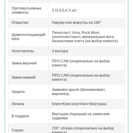
Противосъемные
2 (3,4,5,6,7) шт
элементы:
Открытие:
Наружу или вовнутрь на 180°
Пенопласт, Ursa, Rock Wool,
Шумопоглощающий
пенополистирол, минеральная вата,
блок:
базальтовая плита (на выбор клиента)
Уплотнитель:
3 контура
ПРО САМ (опционально на выбор
Замок верхний:
клиента)
ПРО САМ (опционально на выбор
Замок нижний:
клиента)
Замковое крыло (бронеконверт,
Защита:
марганец)
Личина:
Ключ+Ключ или Ключ+Вертушка
Вертушка (барашек) на замок или
В подарок:
задвижка
200° обзора (опционально на выбор
Глазок:
клиента)