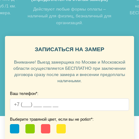
б./1 км.
н
Хочу такую
Действуют любые формы оплаты –
джера.
БЕСП
наличный для физлиц, безналичный для
организаций.
Хочу такую
ЗАПИСАТЬСЯ НА ЗАМЕР
Внимание! Выезд замерщика по Москве и Московской
области осуществляется БЕСПЛАТНО при заключении
договора сразу после замера и внесении предоплаты
наличными.
Ваш телефон*:
Хочу такую
Хочу такую
Выберите травяной цвет, если вы не робот*: