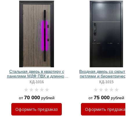
Хочу такую
Хочу такую
Стальная дверь в квартиру с
Входная дверь со скрыты
панелями МДФ ПВХ и длинной
петлями и биометрическ
ручкой с RGB-подсветкой
замком (МДФ с молдингам
КД-1016
КД-1015
70 000
75 000
от
рублей
от
рублей
Хочу такую
Оформить
предзаказ
Оформить
предзаказ
Хочу такую