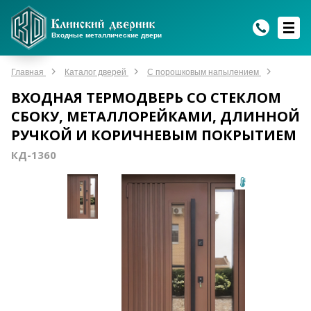
WhatsApp
WhatsApp
Telegram
Max
Max
Входные металлические двери
Мы онлайн!
Мы онлайн!
Мы онлайн!
Мы онлайн!
Мы онлайн!
Главная
Каталог дверей
С порошковым напылением
ВХОДНАЯ ТЕРМОДВЕРЬ СО СТЕКЛОМ
СБОКУ, МЕТАЛЛОРЕЙКАМИ, ДЛИННОЙ
РУЧКОЙ И КОРИЧНЕВЫМ ПОКРЫТИЕМ
КД-1360