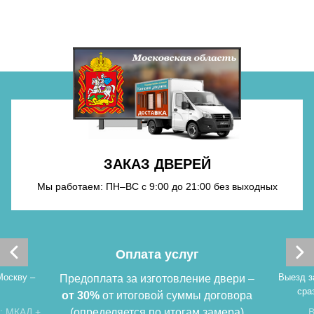
Хочу такую
ЗАКАЗ ДВЕРЕЙ
Хочу такую
Мы работаем: ПН–ВС с 9:00 до 21:00 без выходных
Оплата услуг
Москву –
Выезд з
Предоплата за изготовление двери –
сра
от 30%
от итоговой суммы договора
: МКАД +
(определяется по итогам замера)
В