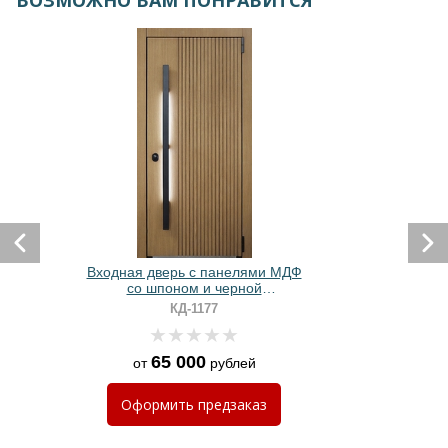
ВОЗМОЖНО ВАМ ПОНРАВИТСЯ
Входная дверь с панелями МДФ
со шпоном и черной
вертикальной ручкой
КД-1177
65 000
от
рублей
Оформить
предзаказ