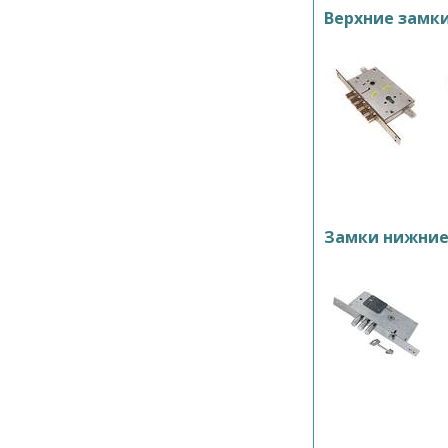
Верхние замк
Замки нижни