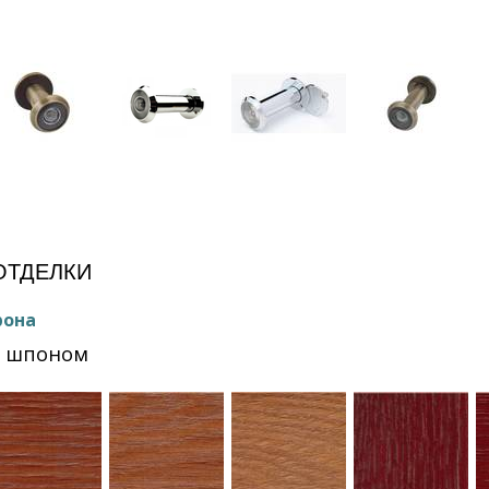
ОТДЕЛКИ
рона
Ф шпоном