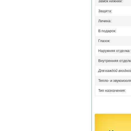
Замок нижний:
Защита:
Личина:
В подарок:
Глазок:
Наружняя отделка:
Внутренняя отделк
Для каждой входн
Тепло- и звукоизол
Тип назначения: