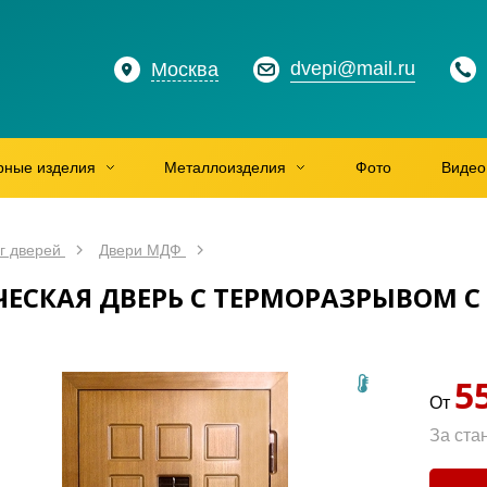
dvepi@mail.ru
Москва
рные изделия
Металлоизделия
Фото
Видео
г дверей
Двери МДФ
ЕСКАЯ ДВЕРЬ С ТЕРМОРАЗРЫВОМ С
5
От
За ста