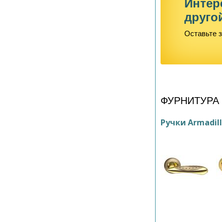
Интер
друго
Оставьте з
ФУРНИТУРА
Ручки Armadil