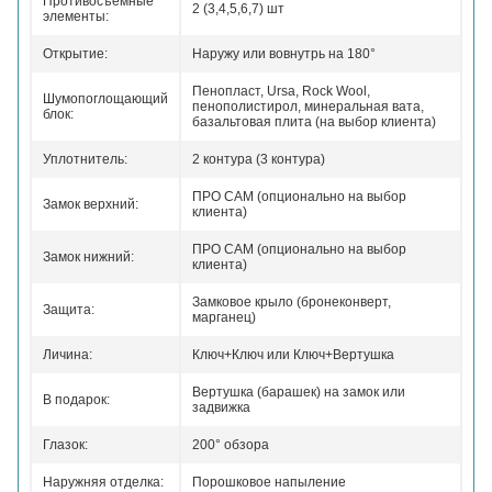
Противосъемные
2 (3,4,5,6,7) шт
элементы:
Открытие:
Наружу или вовнутрь на 180°
Пенопласт, Ursa, Rock Wool,
Шумопоглощающий
пенополистирол, минеральная вата,
блок:
базальтовая плита (на выбор клиента)
Уплотнитель:
2 контура (3 контура)
ПРО САМ (опционально на выбор
Замок верхний:
клиента)
ПРО САМ (опционально на выбор
Замок нижний:
клиента)
Замковое крыло (бронеконверт,
Защита:
марганец)
Личина:
Ключ+Ключ или Ключ+Вертушка
Вертушка (барашек) на замок или
В подарок:
задвижка
Глазок:
200° обзора
Наружняя отделка:
Порошковое напыление