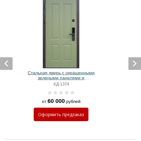
Стальная дверь с окрашенными
зелеными панелями и
биометрическим замком
КД-1374
60 000
от
рублей
Оформить
предзаказ