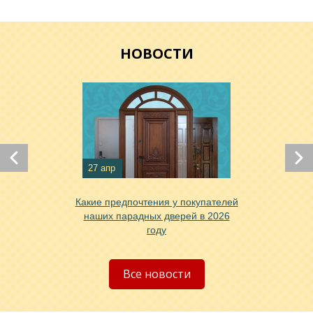
Хочу такую
НОВОСТИ
27 апр
Какие предпочтения у покупателей
Хочу такую
наших парадных дверей в 2026
году
Хочу такую
Все новости