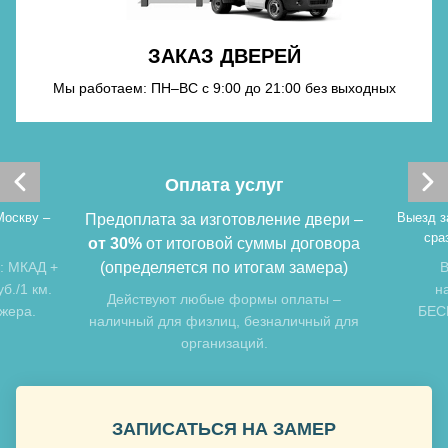
Хочу такую
ЗАКАЗ ДВЕРЕЙ
Хочу такую
Мы работаем: ПН–ВС с 9:00 до 21:00 без выходных
Оплата услуг
Москву –
Выезд з
Предоплата за изготовление двери –
сра
от 30%
от итоговой суммы договора
: МКАД +
(определяется по итогам замера)
В
б./1 км.
н
Хочу такую
Действуют любые формы оплаты –
джера.
БЕСП
наличный для физлиц, безналичный для
организаций.
Хочу такую
ЗАПИСАТЬСЯ НА ЗАМЕР