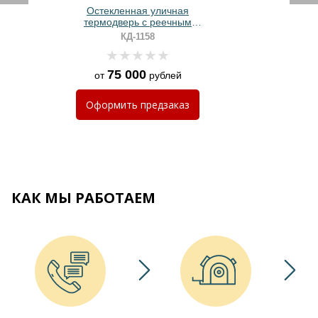
Остекленная уличная
термодверь с реечным
оформлением и порошковым
КД-1158
окрашиванием
75 000
от
рублей
Оформить
предзаказ
КАК МЫ РАБОТАЕМ