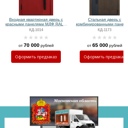
Входная квартирная дверь с
Стальная дверь с
красными панелями МДФ RAL и
комбинированными панел
бугельной ручкой с подсветкой
МДФ и ручкой-скобой с
КД-1014
КД-1173
подсветкой
70 000
65 000
от
рублей
от
рублей
Хочу такую
Оформить
предзаказ
Оформить
предзаказ
Хочу такую