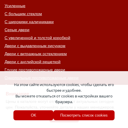
Усиленные
С большим стеклом
С широкими наличниками
Серые двери
С увеличенной и толстой коробкой
Двери с выдавленным рисунком
Двери с витражным остеклением
Двери с английской решеткой
Глухие противопожарные двери
Однопольные противопожарные двери
На этом сайте используются cookies, чтобы сделать его
Двери со львом
быстрее и удобнее.
Двери Антипаника
Внимание
Вы можете отказаться от cookies в настройках вашего
Цены в каталоге могут отличаться от актуальных сегодня
браузера.
Двери с окном сверху
цен. Пожалуйста, уточняйте детали у наших менеджеров.
Двери для хозяйственных помещений
Хорошо
OK
Посмотреть список cookies
Входные группы
Входные двери с кнокером