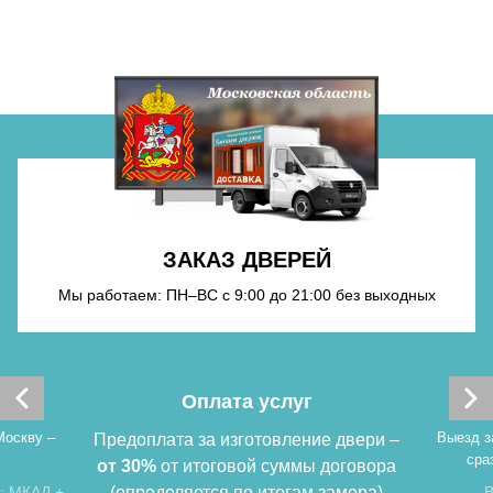
Хочу такую
Хочу такую
ЗАКАЗ ДВЕРЕЙ
Мы работаем: ПН–ВС с 9:00 до 21:00 без выходных
Хочу такую
Оплата услуг
Москву –
Выезд з
Предоплата за изготовление двери –
сра
от 30%
от итоговой суммы договора
: МКАД +
(определяется по итогам замера)
В