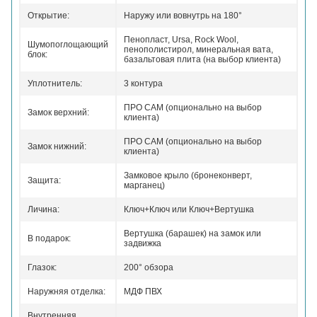
Открытие:
Наружу или вовнутрь на 180°
Пенопласт, Ursa, Rock Wool,
Шумопоглощающий
пенополистирол, минеральная вата,
блок:
базальтовая плита (на выбор клиента)
Уплотнитель:
3 контура
ПРО САМ (опционально на выбор
Замок верхний:
клиента)
ПРО САМ (опционально на выбор
Замок нижний:
клиента)
Замковое крыло (бронеконверт,
Защита:
марганец)
Личина:
Ключ+Ключ или Ключ+Вертушка
Вертушка (барашек) на замок или
В подарок:
задвижка
Глазок:
200° обзора
Наружняя отделка:
МДФ ПВХ
Внутренняя