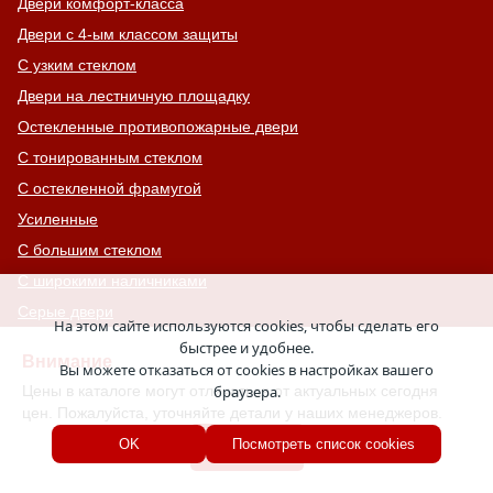
Двери комфорт-класса
Двери с 4-ым классом защиты
С узким стеклом
Двери на лестничную площадку
Остекленные противопожарные двери
С тонированным стеклом
С остекленной фрамугой
Усиленные
С большим стеклом
С широкими наличниками
Серые двери
На этом сайте используются cookies, чтобы сделать его
С увеличенной и толстой коробкой
быстрее и удобнее.
Внимание
Вы можете отказаться от cookies в настройках вашего
Двери с выдавленным рисунком
Цены в каталоге могут отличаться от актуальных сегодня
браузера.
Двери с витражным остеклением
цен. Пожалуйста, уточняйте детали у наших менеджеров.
Двери с английской решеткой
Хорошо
OK
Посмотреть список cookies
Глухие противопожарные двери