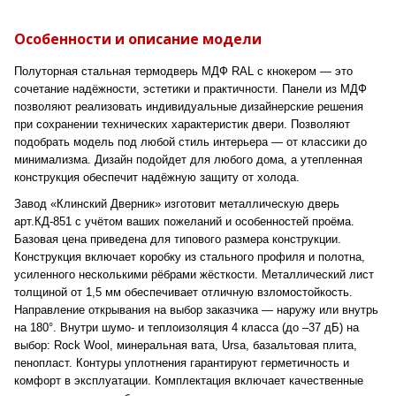
Особенности и описание модели
Полуторная стальная термодверь МДФ RAL с кнокером — это
сочетание надёжности, эстетики и практичности. Панели из МДФ
позволяют реализовать индивидуальные дизайнерские решения
при сохранении технических характеристик двери. Позволяют
подобрать модель под любой стиль интерьера — от классики до
минимализма. Дизайн подойдет для любого дома, а утепленная
конструкция обеспечит надёжную защиту от холода.
Завод «Клинский Дверник» изготовит металлическую дверь
арт.КД-851 с учётом ваших пожеланий и особенностей проёма.
Базовая цена приведена для типового размера конструкции.
Конструкция включает коробку из стального профиля и полотна,
усиленного несколькими рёбрами жёсткости. Металлический лист
толщиной от 1,5 мм обеспечивает отличную взломостойкость.
Направление открывания на выбор заказчика — наружу или внутрь
на 180°. Внутри шумо- и теплоизоляция 4 класса (до –37 дБ) на
выбор: Rock Wool, минеральная вата, Ursa, базальтовая плита,
пенопласт. Контуры уплотнения гарантируют герметичность и
комфорт в эксплуатации. Комплектация включает качественные