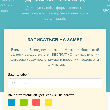
б./1 км.
н
Хочу такую
Действуют любые формы оплаты –
джера.
БЕСП
наличный для физлиц, безналичный для
организаций.
ЗАПИСАТЬСЯ НА ЗАМЕР
Внимание! Выезд замерщика по Москве и Московской
Хочу такую
области осуществляется БЕСПЛАТНО при заключении
договора сразу после замера и внесении предоплаты
наличными.
Ваш телефон*:
Хочу такую
Выберите травяной цвет, если вы не робот*: