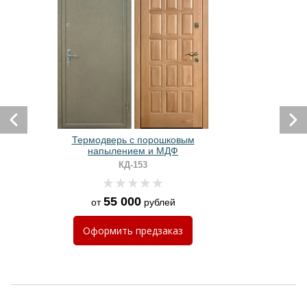
Термодверь с порошковым
напылением и МДФ
КД-153
55 000
от
рублей
Оформить
предзаказ