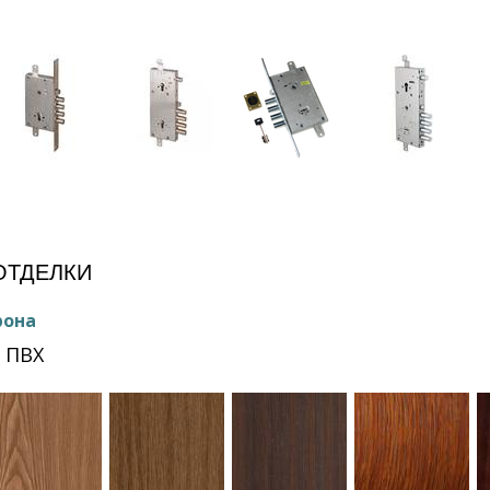
е
ОТДЕЛКИ
рона
 ПВХ