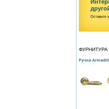
Интер
друго
Оставьте з
ФУРНИТУРА
Ручки Armadil