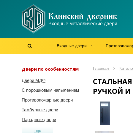
WhatsApp
WhatsApp
Telegram
Max
Max
Входные металлические двери
Мы онлайн!
Мы онлайн!
Мы онлайн!
Мы онлайн!
Мы онлайн!
Входные двери
Противопожа
Найти на сайте
Найти по артикулу
/
Двери по особенностям
Главная
Катало
СТАЛЬНАЯ
Двери МДФ
РУЧКОЙ И
С порошковым напылением
Противопожарные двери
Тамбурные двери
Парадные двери
Еще