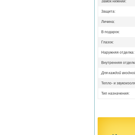
Замок нижний:
Защита:
Личина:
В подарок:
Глазок:
Наружняя отделка:
Внутренняя отделк
Для каждой входн
Тепло- и звукоизол
Тип назначения: