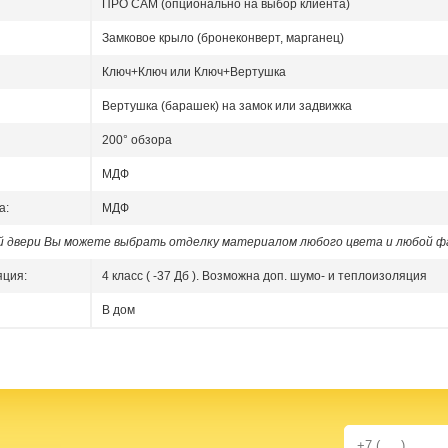
ПРО САМ (опционально на выбор клиента)
Замковое крыло (бронеконверт, марганец)
Ключ+Ключ или Ключ+Вертушка
Вертушка (барашек) на замок или задвижка
200° обзора
МДФ
а:
МДФ
ой двери Вы можете выбрать отделку материалом любого цвета и любой ф
яция:
4 класс ( -37 Дб ). Возможна доп. шумо- и теплоизоляция
В дом