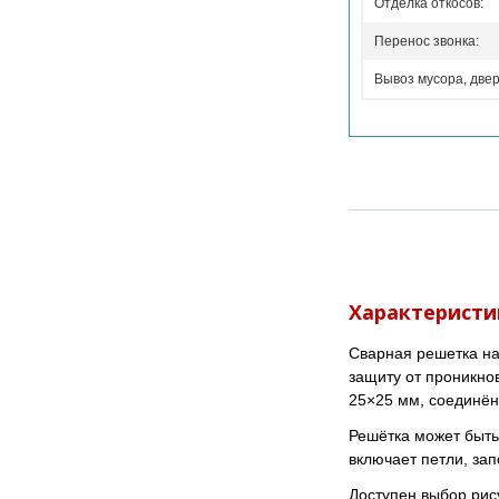
Отделка откосов:
Перенос звонка:
Вывоз мусора, двер
Характеристи
Сварная решетка на
защиту от проникно
25×25 мм, соединён
Решётка может быть
включает петли, за
Доступен выбор рис