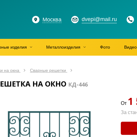
dvepi@mail.ru
Москва
рные изделия
Металлоизделия
Фото
Видео
и на окна
Сварные решетки
РЕШЕТКА НА ОКНО
КД-446
1
От
За ста