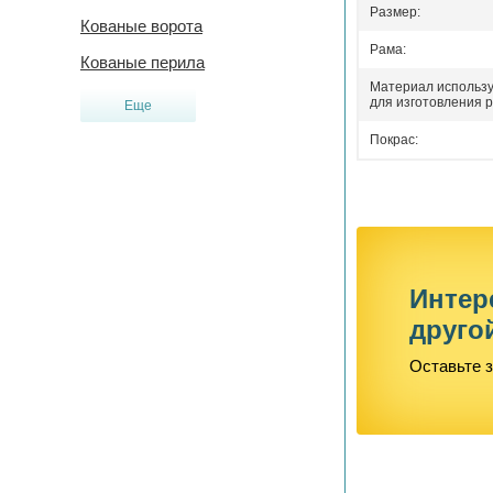
Размер:
Кованые ворота
Рама:
Кованые перила
Материал использ
для изготовления р
Еще
Покрас:
Интер
друго
Оставьте з