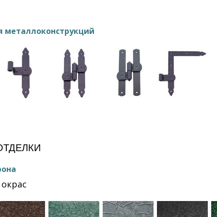
я металлоконструкций
ОТДЕЛКИ
рона
окрас