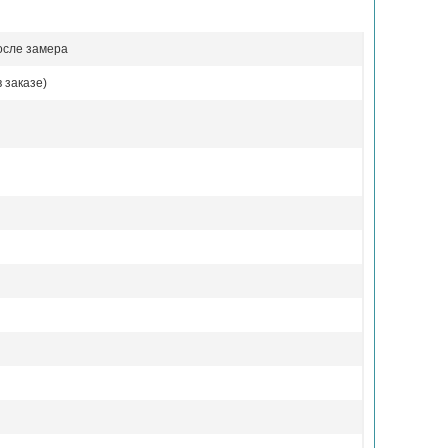
осле замера
 заказе)