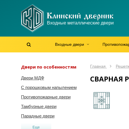
WhatsApp
WhatsApp
Telegram
Max
Max
Входные металлические двери
Мы онлайн!
Мы онлайн!
Мы онлайн!
Мы онлайн!
Мы онлайн!
Входные двери
Противопожа
Найти на сайте
Найти по артикулу
/
Двери по особенностям
Главная
Решетк
СВАРНАЯ 
Двери МДФ
С порошковым напылением
Противопожарные двери
Тамбурные двери
Парадные двери
Еще