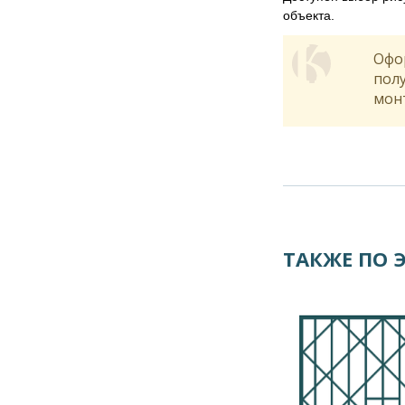
объекта.
Офо
полу
мон
ТАКЖЕ ПО 