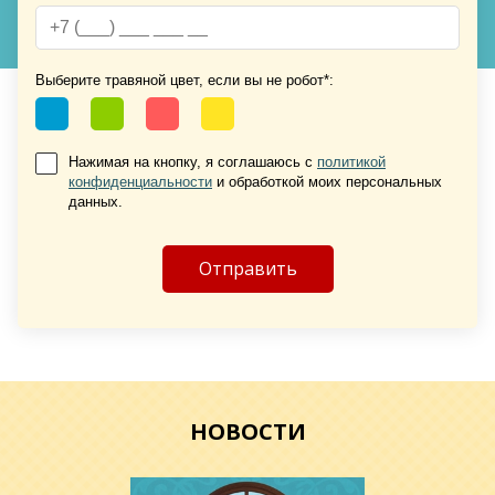
Выберите травяной цвет, если вы не робот*:
Хочу такую
Хочу такую
Нажимая на кнопку, я соглашаюсь с
политикой
конфиденциальности
и обработкой моих персональных
данных.
Хочу такую
НОВОСТИ
Хочу такую