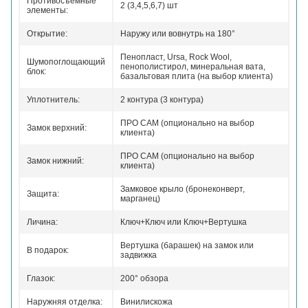
Противосъемные
2 (3,4,5,6,7) шт
элементы:
Открытие:
Наружу или вовнутрь на 180°
Пенопласт, Ursa, Rock Wool,
Шумопоглощающий
пенополистирол, минеральная вата,
блок:
базальтовая плита (на выбор клиента)
Уплотнитель:
2 контура (3 контура)
ПРО САМ (опционально на выбор
Замок верхний:
клиента)
ПРО САМ (опционально на выбор
Замок нижний:
клиента)
Замковое крыло (бронеконверт,
Защита:
марганец)
Личина:
Ключ+Ключ или Ключ+Вертушка
Вертушка (барашек) на замок или
В подарок:
задвижка
Глазок:
200° обзора
Наружняя отделка:
Винилискожа