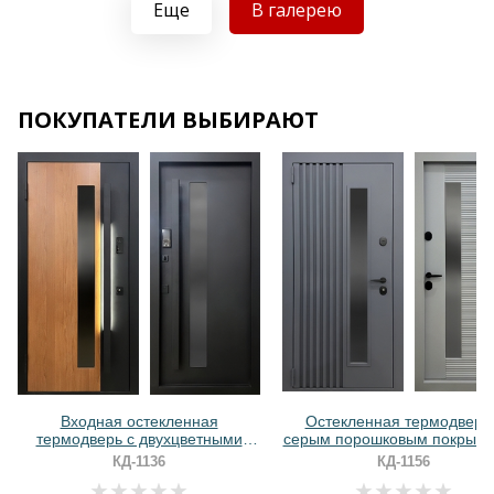
Еще
В галерею
Хочу такую
Хочу такую
ПОКУПАТЕЛИ ВЫБИРАЮТ
Хочу такую
Хочу такую
Входная остекленная
Остекленная термодверь
термодверь с двухцветными
серым порошковым покрыти
панелями МДФ и длинной
реечным дизайном
КД-1136
КД-1156
ручкой с LED-подсветкой