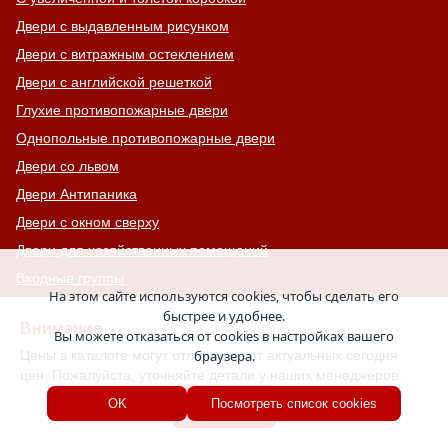
Двери с выдавленным рисунком
Двери с витражным остеклением
Двери с английской решеткой
Глухие противопожарные двери
Однопольные противопожарные двери
Двери со львом
Двери Антипаника
Двери с окном сверху
Двери для хозяйственных помещений
Входные группы
На этом сайте используются cookies, чтобы сделать его
Входные двери с кнокером
быстрее и удобнее.
Внимание
Двери с капителью
Вы можете отказаться от cookies в настройках вашего
Цены в каталоге могут отличаться от актуальных сегодня
браузера.
Двери для баров, кафе и ресторанов
цен. Пожалуйста, уточняйте детали у наших менеджеров.
Двупольные противопожарные двери
Хорошо
OK
Посмотреть список cookies
Двери МДФ шпон
Двери для дачи