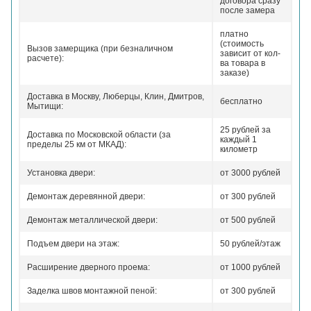
договора сразу
после замера
платно
(стоимость
Вызов замерщика (при безналичном
зависит от кол-
расчете):
ва товара в
заказе)
Доставка в Москву, Люберцы, Клин, Дмитров,
бесплатно
Мытищи:
25 рублей за
Доставка по Московской области (за
каждый 1
пределы 25 км от МКАД):
километр
Установка двери:
от 3000 рублей
Демонтаж деревянной двери:
от 300 рублей
Демонтаж металлической двери:
от 500 рублей
Подъем двери на этаж:
50 рублей/этаж
Расширение дверного проема:
от 1000 рублей
Заделка швов монтажной пеной:
от 300 рублей