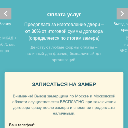
Хочу такую
Оплата услуг
Хочу такую
Москву –
Выезд з
Предоплата за изготовление двери –
сра
от 30%
от итоговой суммы договора
: МКАД +
(определяется по итогам замера)
В
б./1 км.
н
Действуют любые формы оплаты –
джера.
БЕСП
наличный для физлиц, безналичный для
организаций.
Хочу такую
ЗАПИСАТЬСЯ НА ЗАМЕР
Хочу такую
Внимание! Выезд замерщика по Москве и Московской
области осуществляется БЕСПЛАТНО при заключении
договора сразу после замера и внесении предоплаты
наличными.
Ваш телефон*: