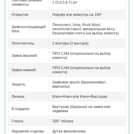
Противосъемные
2 (3,4,5,6,7) шт
элементы:
Открытие:
Наружу или вовнутрь на 180°
Пенопласт, Ursa, Rock Wool,
Шумопоглощающий
пенополистирол, минеральная вата,
блок:
базальтовая плита (на выбор клиента)
Уплотнитель:
2 контура (3 контура)
ПРО САМ (опционально на выбор
Замок верхний:
клиента)
ПРО САМ (опционально на выбор
Замок нижний:
клиента)
Замковое крыло (бронеконверт,
Защита:
марганец)
Личина:
Ключ+Ключ или Ключ+Вертушка
Вертушка (барашек) на замок или
В подарок:
задвижка
Глазок:
200° обзора
Наружняя отделка:
Дутая винилискожа