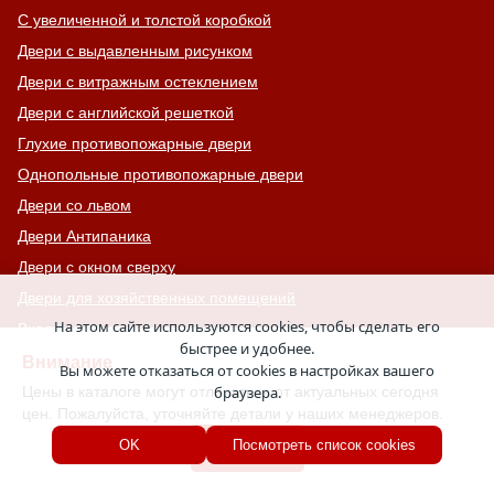
С увеличенной и толстой коробкой
Двери с выдавленным рисунком
Двери с витражным остеклением
Двери с английской решеткой
Глухие противопожарные двери
Однопольные противопожарные двери
Двери со львом
Двери Антипаника
Двери с окном сверху
Двери для хозяйственных помещений
На этом сайте используются cookies, чтобы сделать его
Входные группы
быстрее и удобнее.
Входные двери с кнокером
Внимание
Вы можете отказаться от cookies в настройках вашего
Двери с капителью
Цены в каталоге могут отличаться от актуальных сегодня
браузера.
цен. Пожалуйста, уточняйте детали у наших менеджеров.
Двери для баров, кафе и ресторанов
Хорошо
OK
Посмотреть список cookies
Двупольные противопожарные двери
Двери МДФ шпон