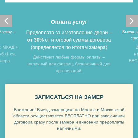
Хочу такую
Оплата услуг
Хочу такую
Москву –
Выезд з
Предоплата за изготовление двери –
сра
от 30%
от итоговой суммы договора
: МКАД +
(определяется по итогам замера)
В
б./1 км.
н
Действуют любые формы оплаты –
джера.
БЕСП
наличный для физлиц, безналичный для
организаций.
Хочу такую
ЗАПИСАТЬСЯ НА ЗАМЕР
Хочу такую
Внимание! Выезд замерщика по Москве и Московской
области осуществляется БЕСПЛАТНО при заключении
договора сразу после замера и внесении предоплаты
наличными.