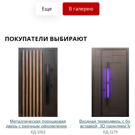
Еще
В галерею
Хочу такую
Хочу такую
ПОКУПАТЕЛИ ВЫБИРАЮТ
Хочу такую
Хочу такую
Металлическая порошковая
Входная термодверь с боко
дверь с реечным оформлением
вставкой, 3D панелями МД
и длинной ручкой-скобой
ручкой с подсветкой
КД-1062
КД-1179