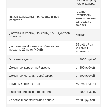
договора сразу
после замера
платно
(стоимость
Вызов замерщика (при безналичном
зависит от кол-
расчете):
ва товара в
заказе)
Доставка в Москву, Люберцы, Клин, Дмитров,
бесплатно
Мытищи:
25 рублей за
Доставка по Московской области (за
каждый 1
пределы 25 км от МКАД):
километр
Установка двери:
от 3000 рублей
Демонтаж деревянной двери:
от 300 рублей
Демонтаж металлической двери:
от 500 рублей
Подъем двери на этаж:
50 рублей/этаж
Расширение дверного проема:
от 1000 рублей
Заделка швов монтажной пеной:
от 300 рублей