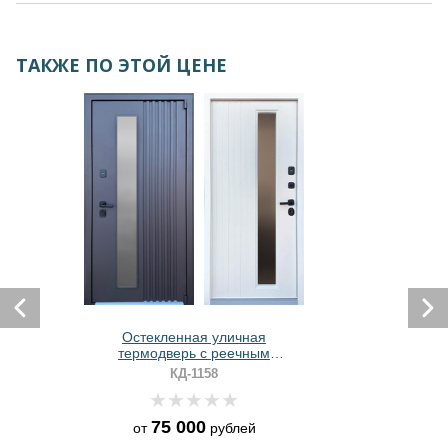
ТАКЖЕ ПО ЭТОЙ ЦЕНЕ
Остекленная уличная
термодверь с реечным
оформлением и порошковым
КД-1158
окрашиванием
75 000
от
рублей