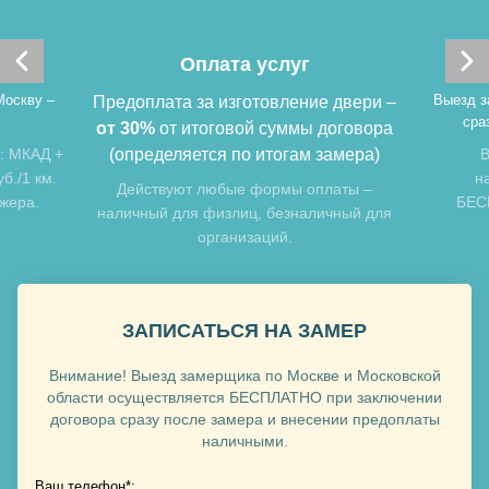
Оплата услуг
Москву –
Выезд з
Предоплата за изготовление двери –
сра
от 30%
от итоговой суммы договора
: МКАД +
(определяется по итогам замера)
В
б./1 км.
н
Хочу такую
Действуют любые формы оплаты –
джера.
БЕСП
наличный для физлиц, безналичный для
организаций.
Хочу такую
ЗАПИСАТЬСЯ НА ЗАМЕР
Внимание! Выезд замерщика по Москве и Московской
области осуществляется БЕСПЛАТНО при заключении
договора сразу после замера и внесении предоплаты
наличными.
Ваш телефон*: