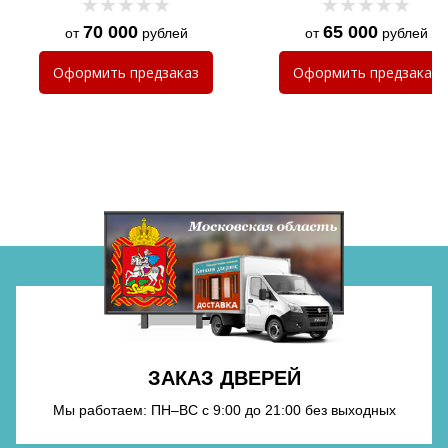
70 000
65 000
от
рублей
от
рублей
Хочу такую
Оформить
предзаказ
Оформить
предзаказ
Хочу такую
Хочу такую
ЗАКАЗ ДВЕРЕЙ
Хочу такую
Мы работаем: ПН–ВС с 9:00 до 21:00 без выходных