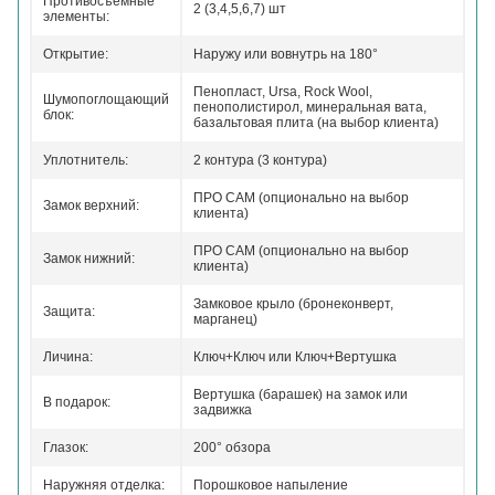
Противосъемные
2 (3,4,5,6,7) шт
элементы:
Открытие:
Наружу или вовнутрь на 180°
Пенопласт, Ursa, Rock Wool,
Шумопоглощающий
пенополистирол, минеральная вата,
блок:
базальтовая плита (на выбор клиента)
Уплотнитель:
2 контура (3 контура)
ПРО САМ (опционально на выбор
Замок верхний:
клиента)
ПРО САМ (опционально на выбор
Замок нижний:
клиента)
Замковое крыло (бронеконверт,
Защита:
марганец)
Личина:
Ключ+Ключ или Ключ+Вертушка
Вертушка (барашек) на замок или
В подарок:
задвижка
Глазок:
200° обзора
Наружняя отделка:
Порошковое напыление