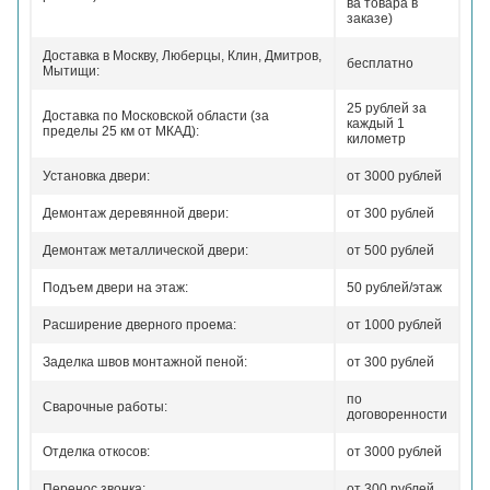
ва товара в
заказе)
Доставка в Москву, Люберцы, Клин, Дмитров,
бесплатно
Мытищи:
25 рублей за
Доставка по Московской области (за
каждый 1
пределы 25 км от МКАД):
километр
Установка двери:
от 3000 рублей
Демонтаж деревянной двери:
от 300 рублей
Демонтаж металлической двери:
от 500 рублей
Подъем двери на этаж:
50 рублей/этаж
Расширение дверного проема:
от 1000 рублей
Заделка швов монтажной пеной:
от 300 рублей
по
Сварочные работы:
договоренности
Отделка откосов:
от 3000 рублей
Перенос звонка:
от 300 рублей