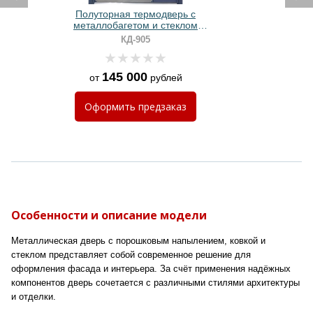
Полуторная термодверь с
металлобагетом и стеклом
(кнокер + отбойник)
КД-905
145 000
от
рублей
Оформить
предзаказ
Особенности и описание модели
Металлическая дверь с порошковым напылением, ковкой и
стеклом представляет собой современное решение для
оформления фасада и интерьера. За счёт применения надёжных
компонентов дверь сочетается с различными стилями архитектуры
и отделки.