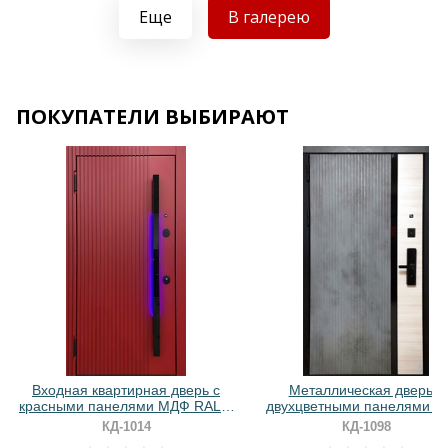
Хочу такую
Еще
В галерею
ПОКУПАТЕЛИ ВЫБИРАЮТ
Хочу такую
Хочу такую
Входная квартирная дверь с
Металлическая дверь с
красными панелями МДФ RAL и
двухцветными панелями 
бугельной ручкой с подсветкой
ПВХ и биометрическим зам
КД-1014
КД-1098