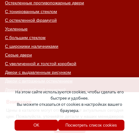
Остекленные противопожарные двери
С тонированным стеклом
С остекленной фрамугой
Усиленные
С большим стеклом
С широкими наличниками
Серые двери
С увеличенной и толстой коробкой
Двери с выдавленным рисунком
Двери с витражным остеклением
Двери с английской решеткой
На этом сайте используются cookies, чтобы сделать его
быстрее и удобнее.
Глухие противопожарные двери
Внимание
Вы можете отказаться от cookies в настройках вашего
Однопольные противопожарные двери
Цены в каталоге могут отличаться от актуальных сегодня
браузера.
Двери со львом
цен. Пожалуйста, уточняйте детали у наших менеджеров.
Двери Антипаника
Хорошо
OK
Посмотреть список cookies
Двери с окном сверху