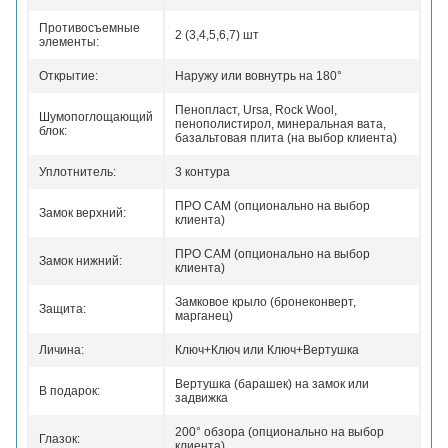
Противосъемные
2 (3,4,5,6,7) шт
элементы:
Открытие:
Наружу или вовнутрь на 180°
Пенопласт, Ursa, Rock Wool,
Шумопоглощающий
пенополистирол, минеральная вата,
блок:
базальтовая плита (на выбор клиента)
Уплотнитель:
3 контура
ПРО САМ (опционально на выбор
Замок верхний:
клиента)
ПРО САМ (опционально на выбор
Замок нижний:
клиента)
Замковое крыло (бронеконверт,
Защита:
марганец)
Личина:
Ключ+Ключ или Ключ+Вертушка
Вертушка (барашек) на замок или
В подарок:
задвижка
200° обзора (опционально на выбор
Глазок:
клиента)