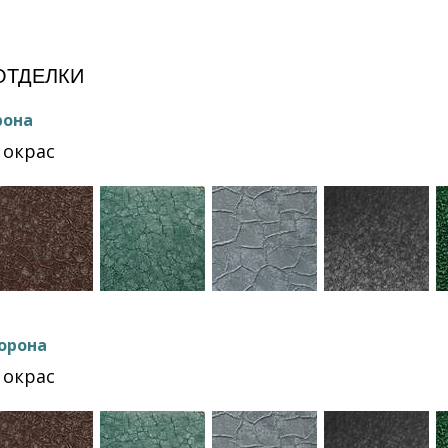
ОТДЕЛКИ
рона
окрас
орона
окрас