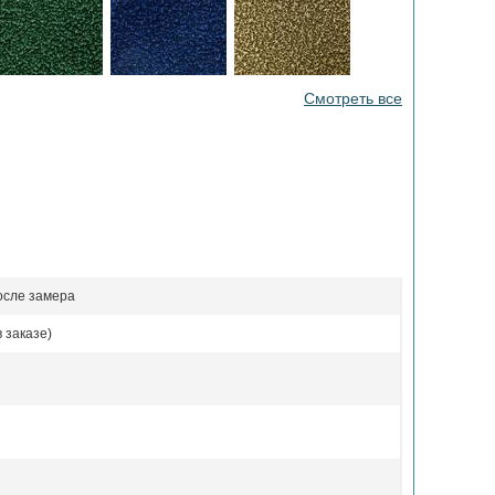
Смотреть все
осле замера
 заказе)