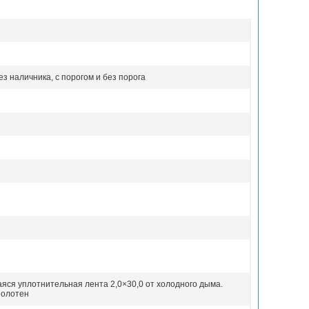
з наличника, с порогом и без порога
аяся
уплотнительная лента 2,0×30,0 от холодного дыма.
полотен