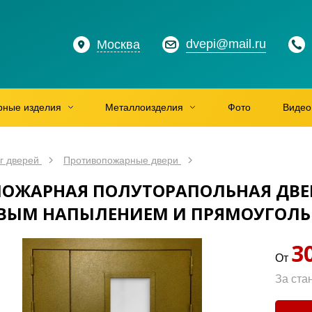
dvepi@mail.ru
Москва
рные изделия
Металлоизделия
Фото
Видео
г дверей
Противопожарные двери
ОЖАРНАЯ ПОЛУТОРАПОЛЬНАЯ ДВЕРЬ 
ВЫМ НАПЫЛЕНИЕМ И ПРЯМОУГОЛ
3
От
За ста