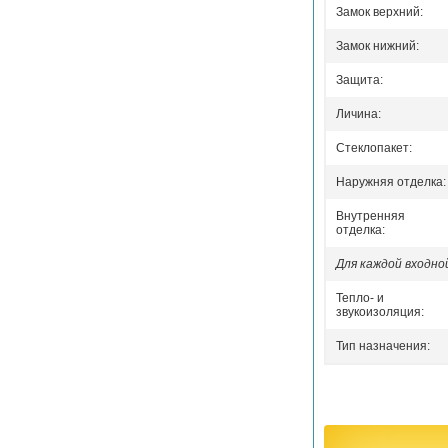
Замок верхний:
Замок нижний:
Защита:
Личина:
Стеклопакет:
Наружняя отделка:
Внутренняя
отделка:
Для каждой входн
Тепло- и
звукоизоляция:
Тип назначения: