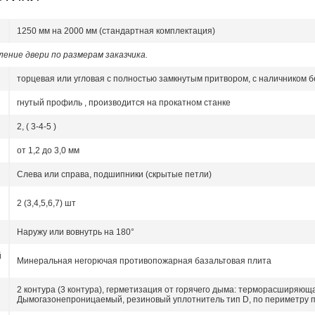
1250 мм на 2000 мм (стандартная комплектация)
ение двери по размерам заказчика.
торцевая или угловая с полностью замкнутым притвором, с наличником бе
гнутый профиль , производится на прокатном станке
2, ( 3-4-5 )
от 1,2 до 3,0 мм
Слева или справа, подшипники (скрытые петли)
2 (3,4,5,6,7) шт
Наружу или вовнутрь на 180°
й
Минеральная негорючая противопожарная базальтовая плита
2 контура (3 контура), герметизация от горячего дыма:
терморасширяющ
Дымогазонепроницаемый, резиновый уплотнитель тип D, по периметру 