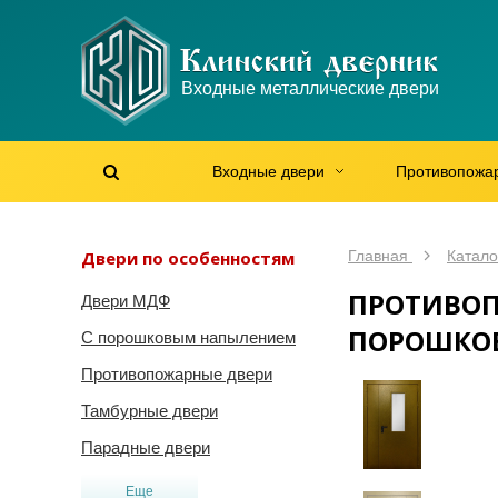
WhatsApp
WhatsApp
Telegram
Max
Max
Входные металлические двери
Мы онлайн!
Мы онлайн!
Мы онлайн!
Мы онлайн!
Мы онлайн!
Входные двери
Противопожа
Найти на сайте
Найти по артикулу
/
Двери по особенностям
Главная
Катало
ПРОТИВОП
Двери МДФ
ПОРОШКО
С порошковым напылением
Противопожарные двери
Тамбурные двери
Парадные двери
Еще