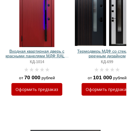
Хочу такую
Хочу такую
Входная квартирная дверь с
Термодверь МДФ со стекло
красными панелями МДФ RAL и
реечным дизайном
бугельной ручкой с подсветкой
КД-1014
КД-699
70 000
101 000
от
рублей
от
рублей
Оформить
предзаказ
Оформить
предзаказ
Хочу такую