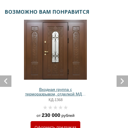
ВОЗМОЖНО ВАМ ПОНРАВИТСЯ
Входная группа с
терморазрывом, отделкой МДФ,
стеклом и ковкой
КД-1368
230 000
от
рублей
Оформить
предзаказ