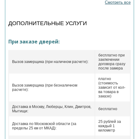
Смотреть все
ДОПОЛНИТЕЛЬНЫЕ УСЛУГИ
При заказе дверей:
бесплатно при
заключении
Вызов замерщика (при наличном расчете):
договора сразу
после замера
платно
(стоимость
Вызов замерщика (при безналичном
зависит от кол-
расчете):
ва товара в
заказе)
Доставка в Москву, Люберцы, Клин, Дмитров,
бесплатно
Мытищи:
25 рублей за
Доставка по Московской области (за
каждый 1
пределы 25 км от МКАД):
километр