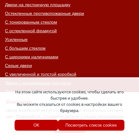
Двери на лестничную площадку
Остекленные противопожарные двери
С тонированным стеклом
С остекленной фрамугой
Усиленные
С большим стеклом
С широкими наличниками
Серые двери
С увеличенной и толстой коробкой
Двери с выдавленным рисунком
Двери с витражным остеклением
На этом сайте используются cookies, чтобы сделать его
быстрее и удобнее.
Двери с английской решеткой
Внимание
Вы можете отказаться от cookies в настройках вашего
Глухие противопожарные двери
Цены в каталоге могут отличаться от актуальных сегодня
браузера.
цен. Пожалуйста, уточняйте детали у наших менеджеров.
Однопольные противопожарные двери
Хорошо
OK
Посмотреть список cookies
Двери со львом
Двери Антипаника