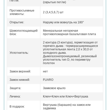
Петли:
(скрытые петли)
Противосъемные
2 (3,4,5,6,7) шт
элементы:
Открытие:
Наружу или вовнутрь на 180°
Шумопоглощающий
Минеральная негорючая
блок:
противопожарная базальтовая плита
2 контура (3 контура), герметизация от
горячего дыма :
терморасширяющаяся
уплотнительная лента 2,0 х 30,0 от
Уплотнитель:
холодного дыма.
Дымогазонепроницаемый, резиновый
уплотнитель тип D, по периметру
полотен
Замок верхний:
нет
Замок нижний:
FUARO
Защита:
Замковое крыло
Личина:
Ключ+Ключ или Ключ+Вертушка
Вертушка (барашек) на замок или
В подарок:
задвижка