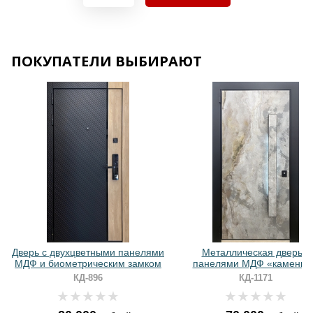
Хочу такую
Хочу такую
ПОКУПАТЕЛИ ВЫБИРАЮТ
Хочу такую
Хочу такую
Дверь с двухцветными панелями
Металлическая дверь с
МДФ и биометрическим замком
панелями МДФ «камень»
бугельной ручкой с LED-
КД-896
КД-1171
подсветкой