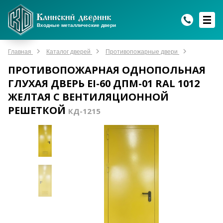
WhatsApp
WhatsApp
Telegram
Max
Max
Входные металлические двери
Мы онлайн!
Мы онлайн!
Мы онлайн!
Мы онлайн!
Мы онлайн!
Главная
Каталог дверей
Противопожарные двери
ПРОТИВОПОЖАРНАЯ ОДНОПОЛЬНАЯ
ГЛУХАЯ ДВЕРЬ EI-60 ДПМ-01 RAL 1012
ЖЕЛТАЯ С ВЕНТИЛЯЦИОННОЙ
РЕШЕТКОЙ
КД-1215