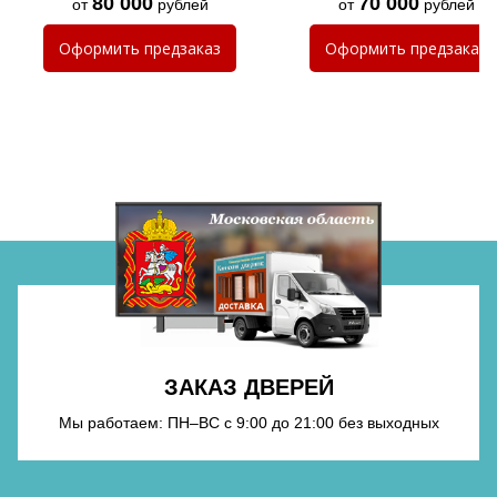
80 000
70 000
от
рублей
от
рублей
Оформить
предзаказ
Оформить
предзаказ
Хочу такую
Хочу такую
ЗАКАЗ ДВЕРЕЙ
Мы работаем: ПН–ВС с 9:00 до 21:00 без выходных
Хочу такую