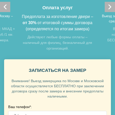
Хочу такую
Оплата услуг
Москву –
Выезд з
Предоплата за изготовление двери –
сра
от 30%
от итоговой суммы договора
: МКАД +
(определяется по итогам замера)
В
б./1 км.
н
Действуют любые формы оплаты –
джера.
БЕСП
наличный для физлиц, безналичный для
организаций.
Хочу такую
Хочу такую
ЗАПИСАТЬСЯ НА ЗАМЕР
Внимание! Выезд замерщика по Москве и Московской
области осуществляется БЕСПЛАТНО при заключении
договора сразу после замера и внесении предоплаты
наличными.
Ваш телефон*: