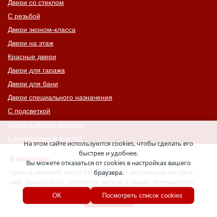
Двери со стеклом
С резьбой
Двери эконом-класса
Двери на этаж
Красные двери
Двери для гаража
Двери для бани
Двери специального назначения
С подсветкой
Двери в общий коридор
С минеральной плитой
На этом сайте используются cookies, чтобы сделать его
С патиной
быстрее и удобнее.
Внимание
Вы можете отказаться от cookies в настройках вашего
Двери с металлофиленкой
Цены в каталоге могут отличаться от актуальных сегодня
браузера.
Двери для магазина
цен. Пожалуйста, уточняйте детали у наших менеджеров.
Элитные двери
Хорошо
OK
Посмотреть список cookies
Парадные двери