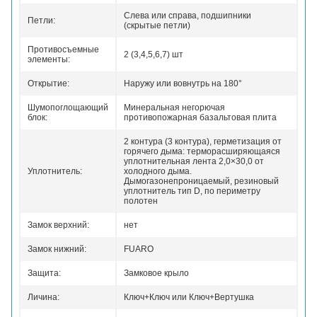
Слева или справа, подшипники
Петли:
(скрытые петли)
Противосъемные
2 (3,4,5,6,7) шт
элементы:
Открытие:
Наружу или вовнутрь на 180°
Шумопоглощающий
Минеральная негорючая
блок:
противопожарная базальтовая плита
2 контура (3 контура), герметизация от
горячего дыма:
терморасширяющаяся
уплотнительная лента 2,0×30,0 от
Уплотнитель:
холодного дыма.
Дымогазонепроницаемый, резиновый
уплотнитель тип D, по периметру
полотен
Замок верхний:
нет
Замок нижний:
FUARO
Защита:
Замковое крыло
Личина:
Ключ+Ключ или Ключ+Вертушка