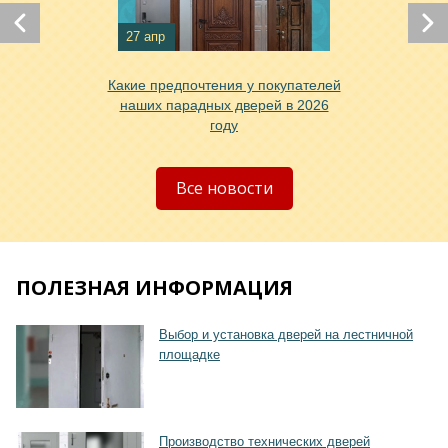
27 апр
Какие предпочтения у покупателей
наших парадных дверей в 2026
году
Все новости
ПОЛЕЗНАЯ ИНФОРМАЦИЯ
Хочу такую
Выбор и установка дверей на лестничной
площадке
Производство технических дверей