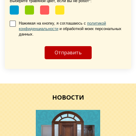
Выберите травяной цвет, если вы не робот*:
Хочу такую
Нажимая на кнопку, я соглашаюсь с
политикой
конфиденциальности
и обработкой моих персональных
данных.
Хочу такую
НОВОСТИ