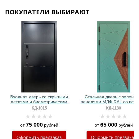
ПОКУПАТЕЛИ ВЫБИРАЮТ
Хочу такую
Хочу такую
Входная дверь со скрытыми
Стальная дверь с зелены
петлями и биометрическим
панелями МДФ RAL со вста
замком (МДФ с молдингами)
ПВХ и биометрическим зам
КД-1015
КД-1130
75 000
65 000
от
рублей
от
рублей
Оформить
предзаказ
Оформить
предзаказ