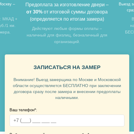
Москву –
Выезд з
Предоплата за изготовление двери –
сра
от 30%
от итоговой суммы договора
: МКАД +
(определяется по итогам замера)
В
Хочу такую
б./1 км.
н
Действуют любые формы оплаты –
джера.
БЕСП
наличный для физлиц, безналичный для
организаций.
Хочу такую
ЗАПИСАТЬСЯ НА ЗАМЕР
Внимание! Выезд замерщика по Москве и Московской
области осуществляется БЕСПЛАТНО при заключении
договора сразу после замера и внесении предоплаты
наличными.
Хочу такую
Ваш телефон*:
Хочу такую