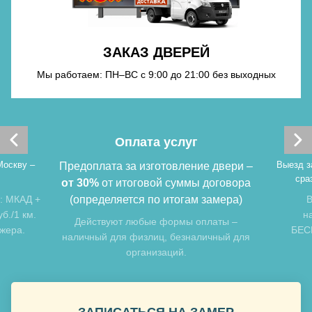
ЗАКАЗ ДВЕРЕЙ
Мы работаем: ПН–ВС с 9:00 до 21:00 без выходных
Оплата услуг
Москву –
Выезд з
Предоплата за изготовление двери –
сра
от 30%
от итоговой суммы договора
: МКАД +
(определяется по итогам замера)
В
б./1 км.
н
Действуют любые формы оплаты –
джера.
БЕСП
наличный для физлиц, безналичный для
организаций.