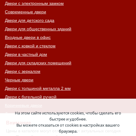
Двери с электронным замком
Современные двери
Двери для детского сада
Двери для общественных зданий
Входные двери в офис
Двери с ковкой и стеклом
Двери в частный дом
Двери для складских помещений
Двери с зеркалом
Черные двери
Двери с толщиной металла 2 мм
Двери с бугельной ручкой
Коричневые двери
На этом сайте используются cookies, чтобы сделать его
Для гостиниц, отелей, хостелов
быстрее и удобнее.
Взломостойкие двери
Внимание
Вы можете отказаться от cookies в настройках вашего
Левые двери
Цены в каталоге могут отличаться от актуальных сегодня
браузера.