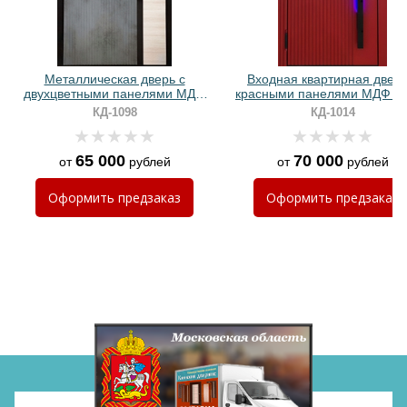
Металлическая дверь с
Входная квартирная дверь
двухцветными панелями МДФ
красными панелями МДФ R
ПВХ и биометрическим замком
бугельной ручкой с подсвет
КД-1098
КД-1014
Хочу такую
65 000
70 000
от
рублей
от
рублей
Хочу такую
Оформить
предзаказ
Оформить
предзаказ
Хочу такую