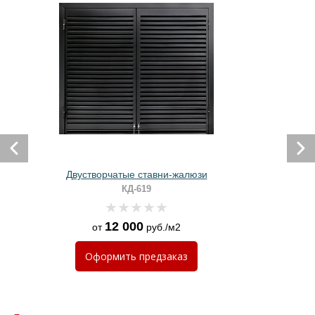
Двустворчатые ставни-жалюзи
КД-619
12 000
от
руб./м2
Оформить
предзаказ