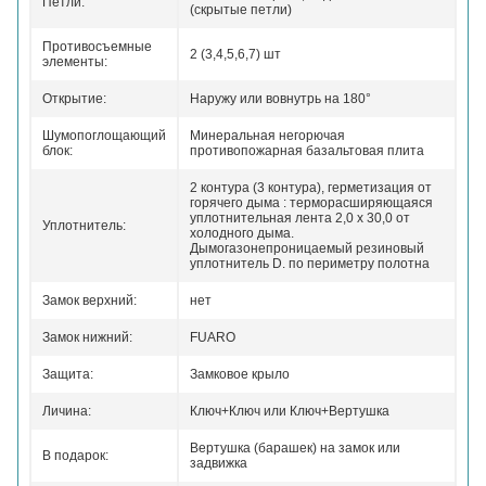
Петли:
(скрытые петли)
Противосъемные
2 (3,4,5,6,7) шт
элементы:
Открытие:
Наружу или вовнутрь на 180°
Шумопоглощающий
Минеральная негорючая
блок:
противопожарная базальтовая плита
2 контура (3 контура), герметизация от
горячего дыма :
терморасширяющаяся
уплотнительная лента 2,0 х 30,0 от
Уплотнитель:
холодного дыма.
Дымогазонепроницаемый резиновый
уплотнитель D. по периметру полотна
Замок верхний:
нет
Замок нижний:
FUARO
Защита:
Замковое крыло
Личина:
Ключ+Ключ или Ключ+Вертушка
Вертушка (барашек) на замок или
В подарок:
задвижка