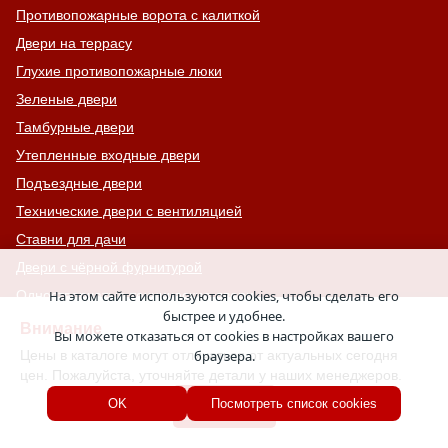
Противопожарные ворота с калиткой
Двери на террасу
Глухие противопожарные люки
Зеленые двери
Тамбурные двери
Утепленные входные двери
Подъездные двери
Технические двери с вентиляцией
Ставни для дачи
Двери с чёрной фурнитурой
Одностворчатые технические двери
На этом сайте используются cookies, чтобы сделать его
быстрее и удобнее.
Входные двери с отбойником
Внимание
Вы можете отказаться от cookies в настройках вашего
Двери премиум-класса
Цены в каталоге могут отличаться от актуальных сегодня
браузера.
цен. Пожалуйста, уточняйте детали у наших менеджеров.
Двери с фрамугой
Хорошо
OK
Посмотреть список cookies
Двери для электрощитовой
Двери со стеклом