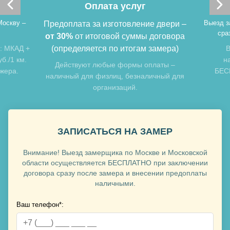
Оплата услуг
Хочу такую
Москву –
Выезд з
Предоплата за изготовление двери –
сра
от 30%
от итоговой суммы договора
: МКАД +
(определяется по итогам замера)
В
б./1 км.
н
Действуют любые формы оплаты –
джера.
БЕСП
наличный для физлиц, безналичный для
организаций.
Хочу такую
ЗАПИСАТЬСЯ НА ЗАМЕР
Внимание! Выезд замерщика по Москве и Московской
области осуществляется БЕСПЛАТНО при заключении
Хочу такую
договора сразу после замера и внесении предоплаты
наличными.
Ваш телефон*: