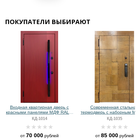
Хочу такую
ПОКУПАТЕЛИ ВЫБИРАЮТ
Хочу такую
Хочу такую
Входная квартирная дверь с
Современная стальная
красными панелями МДФ RAL и
термодверь с наборным МД
бугельной ручкой с подсветкой
шпоном и биометрически
КД-1014
КД-1035
замком
70 000
85 000
от
рублей
от
рублей