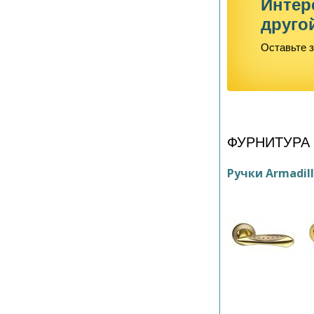
Интер
друго
Оставьте з
ФУРНИТУРА
Ручки Armadil