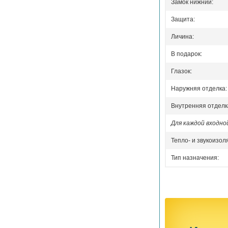
Замок нижний:
Защита:
Личина:
В подарок:
Глазок:
Наружняя отделка:
Внутренняя отделк
Для каждой входн
Тепло- и звукоизол
Тип назначения: