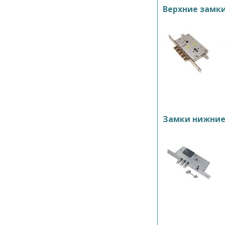
Верхние замк
Замки нижни