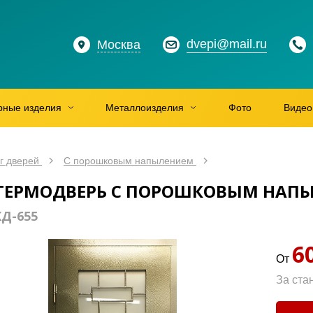
dvepi@mail.ru
Москва
рные изделия
Металлоизделия
Фото
Видео
г дверей
С порошковым напылением
ТЕРМОДВЕРЬ С ПОРОШКОВЫМ НАПЫ
КД-655
6
От
За ста