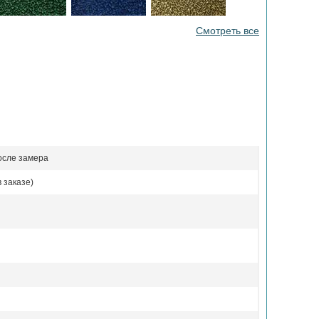
Смотреть все
осле замера
 заказе)