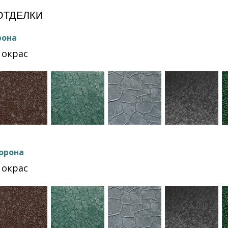
ОТДЕЛКИ
рона
окрас
орона
окрас