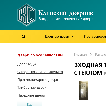
WhatsApp
WhatsApp
Telegram
Max
Max
Входные металлические двери
Мы онлайн!
Мы онлайн!
Мы онлайн!
Мы онлайн!
Мы онлайн!
Входные двери
Противопожа
Найти на сайте
Найти по артикулу
/
Двери по особенностям
Главная
Катало
ВХОДНАЯ 
Двери МДФ
СТЕКЛОМ
С порошковым напылением
Противопожарные двери
Тамбурные двери
Парадные двери
Еще